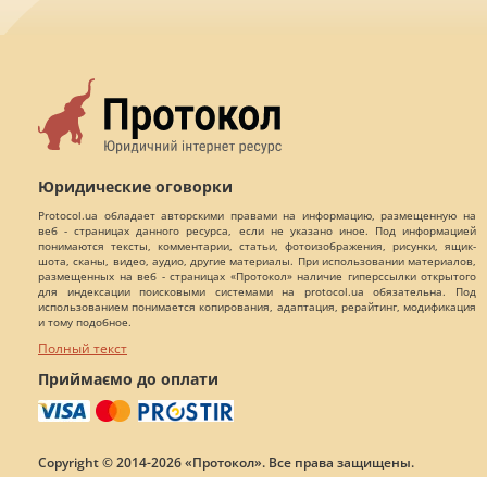
Юридические оговорки
Protocol.ua обладает авторскими правами на информацию, размещенную на
веб - страницах данного ресурса, если не указано иное. Под информацией
понимаются тексты, комментарии, статьи, фотоизображения, рисунки, ящик-
шота, сканы, видео, аудио, другие материалы. При использовании материалов,
размещенных на веб - страницах «Протокол» наличие гиперссылки открытого
для индексации поисковыми системами на protocol.ua обязательна. Под
использованием понимается копирования, адаптация, рерайтинг, модификация
и тому подобное.
Полный текст
Приймаємо до оплати
Copyright © 2014-2026 «Протокол». Все права защищены.