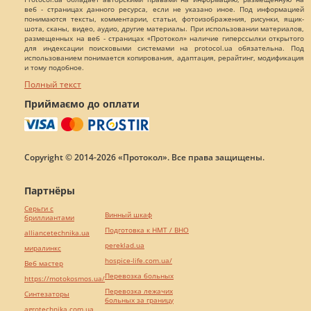
веб - страницах данного ресурса, если не указано иное. Под информацией
понимаются тексты, комментарии, статьи, фотоизображения, рисунки, ящик-
шота, сканы, видео, аудио, другие материалы. При использовании материалов,
размещенных на веб - страницах «Протокол» наличие гиперссылки открытого
для индексации поисковыми системами на protocol.ua обязательна. Под
использованием понимается копирования, адаптация, рерайтинг, модификация
и тому подобное.
Полный текст
Приймаємо до оплати
Copyright © 2014-2026 «Протокол». Все права защищены.
Партнёры
Серьги с
Винный шкаф
бриллиантами
Подготовка к НМТ / ВНО
alliancetechnika.ua
pereklad.ua
миралинкс
hospice-life.com.ua/
Веб мастер
Перевозка больных
https://motokosmos.ua/
Перевозка лежачих
Синтезаторы
больных за границу
agrotechnika.com.ua