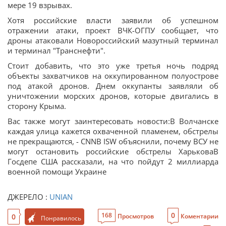
мере 19 взрывах.
Хотя российские власти заявили об успешном
отражении атаки, проект ВЧК-ОГПУ сообщает, что
дроны атаковали Новороссийский мазутный терминал
и терминал "Транснефти".
Стоит добавить, что это уже третья ночь подряд
объекты захватчиков на оккупированном полуострове
под атакой дронов. Днем оккупанты заявляли об
уничтожении морских дронов, которые двигались в
сторону Крыма.
Вас также могут заинтересовать новости:В Волчанске
каждая улица кажется охваченной пламенем, обстрелы
не прекращаются, - CNNВ ISW объяснили, почему ВСУ не
могут остановить российские обстрелы ХарьковаВ
Госдепе США рассказали, на что пойдут 2 миллиарда
военной помощи Украине
ДЖЕРЕЛО :
UNIAN
0
168
0
Просмотров
Коментарии
Понравилось