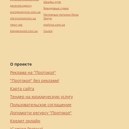
Шкафы купе
perevod.agency
Брендовые сумки
europeservice.com.ua
Натяжные потолки Nova
mk-translations.ua
Stelya
текст юа
maltina.com.ua
kievperevod.com.ua
Cылки
О проекте
Реклама на "Протокол"
"Протокол" без реклами!
Карта сайта
Тендер на юридическую услугу
Пользовательское соглашение
Допомогти ресурсу "Протокол"
Кредит онлайн
iGaming Protocol