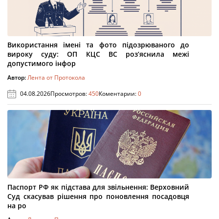
Використання імені та фото підозрюваного до
вироку суду: ОП КЦС ВС роз’яснила межі
допустимого інфор
Автор:
Лента от Протокола
04.08.2026
Просмотров:
450
Коментарии:
0
Паспорт РФ як підстава для звільнення: Верховний
Суд скасував рішення про поновлення посадовця
на ро