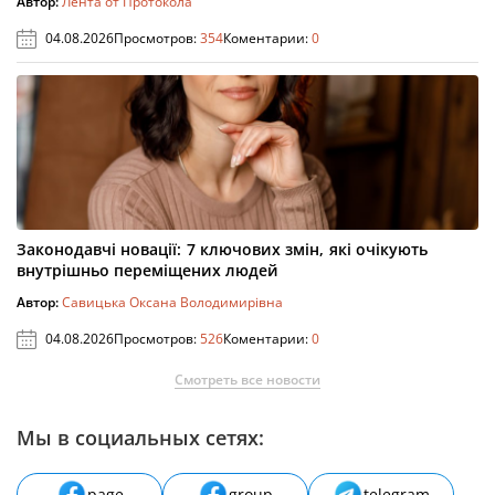
Автор:
Лента от Протокола
04.08.2026
Просмотров:
354
Коментарии:
0
Законодавчі новації: 7 ключових змін, які очікують
внутрішньо переміщених людей
Автор:
Савицька Оксана Володимирівна
04.08.2026
Просмотров:
526
Коментарии:
0
Смотреть все новости
Мы в социальных сетях:
page
group
telegram