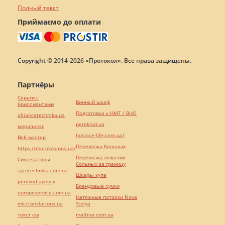
Полный текст
Приймаємо до оплати
Copyright © 2014-2026 «Протокол». Все права защищены.
Партнёры
Серьги с
Винный шкаф
бриллиантами
Подготовка к НМТ / ВНО
alliancetechnika.ua
pereklad.ua
миралинкс
hospice-life.com.ua/
Веб мастер
Перевозка больных
https://motokosmos.ua/
Перевозка лежачих
Синтезаторы
больных за границу
agrotechnika.com.ua
Шкафы купе
perevod.agency
Брендовые сумки
europeservice.com.ua
Натяжные потолки Nova
mk-translations.ua
Stelya
текст юа
maltina.com.ua