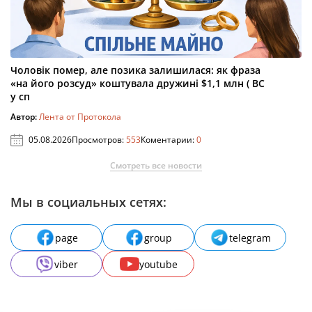
Чоловік помер, але позика залишилася: як фраза
«на його розсуд» коштувала дружині $1,1 млн ( ВС
у сп
Автор:
Лента от Протокола
05.08.2026
Просмотров:
553
Коментарии:
0
Смотреть все новости
Мы в социальных сетях:
page
group
telegram
viber
youtube