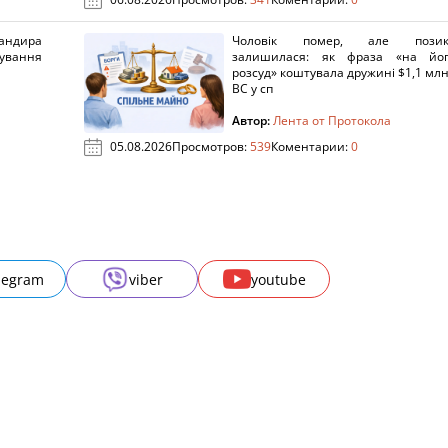
ндира
Чоловік помер, але позик
рування
залишилася: як фраза «на йо
розсуд» коштувала дружині $1,1 млн
ВС у сп
Автор:
Лента от Протокола
05.08.2026
Просмотров:
539
Коментарии:
0
legram
viber
youtube