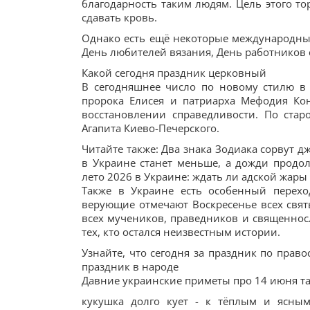
благодарность таким людям. Цель этого то
сдавать кровь.
Однако есть ещё некоторые международные
День любителей вязания, День работников 
Какой сегодня праздник церковный
В сегодняшнее число по новому стилю в 
пророка Елисея и патриарха Мефодия Ко
восстановлении справедливости. По ста
Агапита Киево-Печерского.
Читайте также: Два знака Зодиака сорвут 
в Украине станет меньше, а дожди продол
лето 2026 в Украине: ждать ли адской жары
Также в Украине есть особенный перех
верующие отмечают Воскресенье всех свят
всех мучеников, праведников и священносл
тех, кто остался неизвестным истории.
Узнайте, что сегодня за праздник по прав
праздник в народе
Давние украинские приметы про 14 июня та
кукушка долго кует - к тёплым и ясным