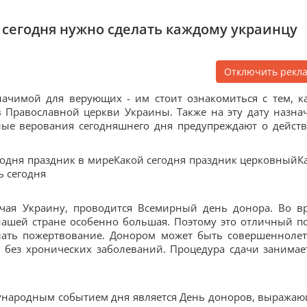
 сегодня нужно сделать каждому украинцу
Отключить рекл
начимой для верующих - им стоит ознакомиться с тем, к
 Православной церкви Украины. Также на эту дату назна
ые верования сегодняшнего дня предупреждают о действ
годня праздник в миреКакой сегодня праздник церковныйК
ь сегодня
ючая Украину, проводится Всемирный день донора. Во в
нашей стране особенно большая. Поэтому это отличный п
лать пожертвование. Донором может быть совершенноле
 без хронических заболеваний. Процедура сдачи занимае
дународным событием дня является День доноров, выража