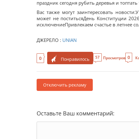
праздник сегодня рубить деревья и топтать 
Вас также могут заинтересовать новости:У
может не поститьсяДень Конституции 202
исключениеПривлекаем счастье в летнее сол
ДЖЕРЕЛО :
UNIAN
0
57
0
Просмотров
К
Понравилось
Отключить рекламу
Оставьте Ваш комментарий: