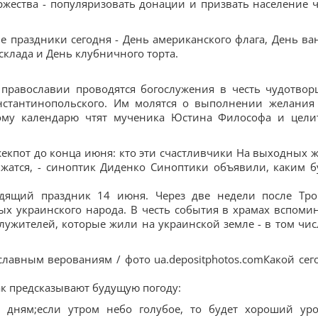
ржества - популяризовать донации и призвать население 
 праздники сегодня - День американского флага, День ва
склада и День клубничного торта.
православии проводятся богослужения в честь чудотвор
нстантинопольского. Им молятся о выполнении желания
рому календарю чтят мученика Юстина Философа и цели
джекпот до конца июня: кто эти счастливчики На выходных 
жатся, - синоптик Диденко Синоптики объявили, каким б
одящий праздник 14 июня. Через две недели после Тр
ых украинского народа. В честь события в храмах вспоми
ужителей, которые жили на украинской земле - в том чис
ославным верованиям / фото ua.depositphotos.comКакой сег
к предсказывают будущую погоду:
 дням;если утром небо голубое, то будет хороший ур