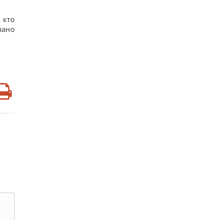
 кто
зано