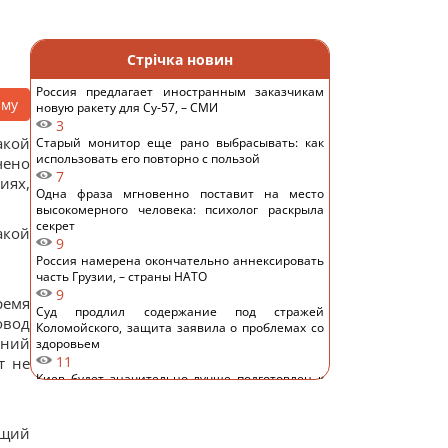
Стрічка новин
Россия предлагает иностранным заказчикам
аму
новую ракету для Су-57, – СМИ
3
акой
Старый монитор еще рано выбрасывать: как
использовать его повторно с пользой
чено
7
иях,
Одна фраза мгновенно поставит на место
высокомерного человека: психолог раскрыла
секрет
акой
9
Россия намерена окончательно аннексировать
часть Грузии, – страны НАТО
9
ремя
Суд продлил содержание под стражей
овод
Коломойского, защита заявила о проблемах со
тний
здоровьем
11
т не
Киев будет значительно лучше подготовлен к
зиме, но фактор обстрелов и возможностей
ПВО никто не отменял, - Пантелеев
10
ющий
Задержка до 10 часов: из-за обстрелов ряд