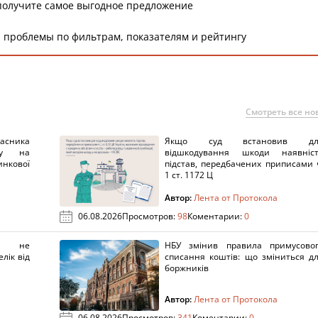
получите самое выгодное предложение
 проблемы по фильтрам, показателям и рейтингу
Смотреть все но
ника
Якщо суд встановив дл
нку на
відшкодування шкоди наявніс
нкової
підстав, передбачених приписами 
1 ст. 1172 Ц
Автор:
Лента от Протокола
06.08.2026
Просмотров:
98
Коментарии:
0
х не
НБУ змінив правила примусово
лік від
списання коштів: що зміниться д
боржників
Автор:
Лента от Протокола
06.08.2026
Просмотров:
341
Коментарии:
0