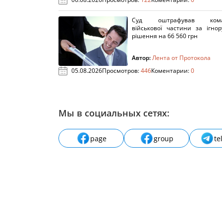
Суд оштрафував кома
військової частини за ігно
рішення на 66 560 грн
Автор:
Лента от Протокола
05.08.2026
Просмотров:
446
Коментарии:
0
Мы в социальных сетях:
page
group
te