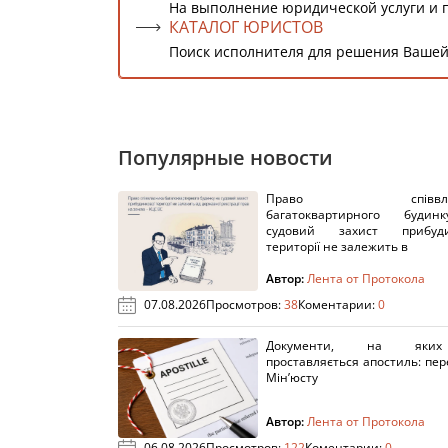
На выполнение юридической услуги и 
КАТАЛОГ ЮРИСТОВ
Поиск исполнителя для решения Вашей
Популярные новости
Право співвлас
багатоквартирного буди
судовий захист прибуди
території не залежить в
Автор:
Лента от Протокола
07.08.2026
Просмотров:
38
Коментарии:
0
Документи, на яки
проставляється апостиль: пере
Мін’юсту
Автор:
Лента от Протокола
06.08.2026
Просмотров:
122
Коментарии:
0