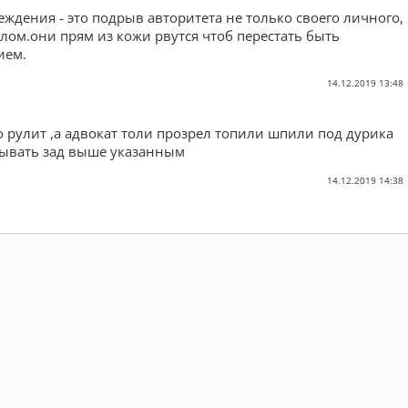
еждения - это подрыв авторитета не только своего личного,
елом.они прям из кожи рвутся чтоб перестать быть
ием.
14.12.2019 13:48
 рулит ,а адвокат толи прозрел топили шпили под дурика
зывать зад выше указанным
14.12.2019 14:38