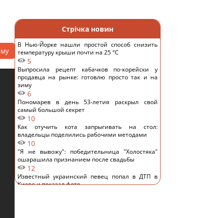
Стрічка новин
В Нью-Йорке нашли простой способ снизить
аму
температуру крыши почти на 25 °C
5
Выпросила рецепт кабачков по-корейски у
продавца на рынке: готовлю просто так и на
зиму
6
Пономарев в день 53-летия раскрыл свой
самый большой секрет
10
Как отучить кота запрыгивать на стол:
владельцы поделились рабочими методами
10
"Я не вывожу": победительница "Холостяка"
ошарашила признанием после свадьбы
12
Известный украинский певец попал в ДТП в
Киеве и показал фото
10
Основное направление – Одесская область: в
Воздушных силах раскрыли детали российской
атаки