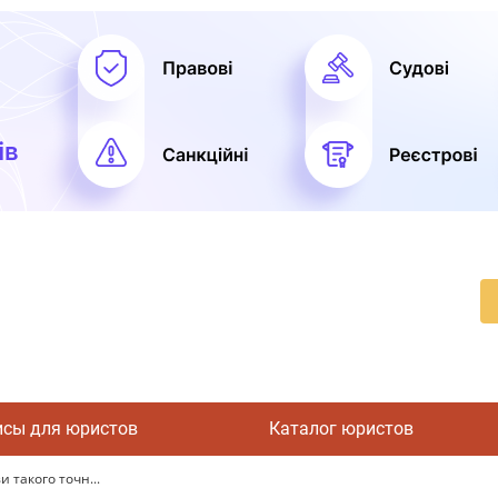
исы для юристов
Каталог юристов
и такого точн...