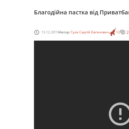
Благодійна пастка від Приватбан
2
13.12.2019
Автор:
Гула Сергій Євгенович
12