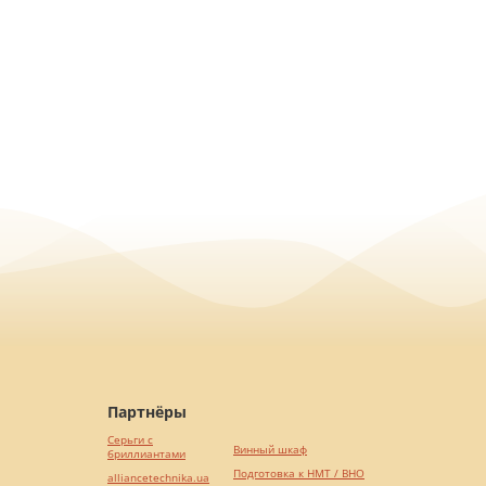
Партнёры
Серьги с
Винный шкаф
бриллиантами
Подготовка к НМТ / ВНО
alliancetechnika.ua