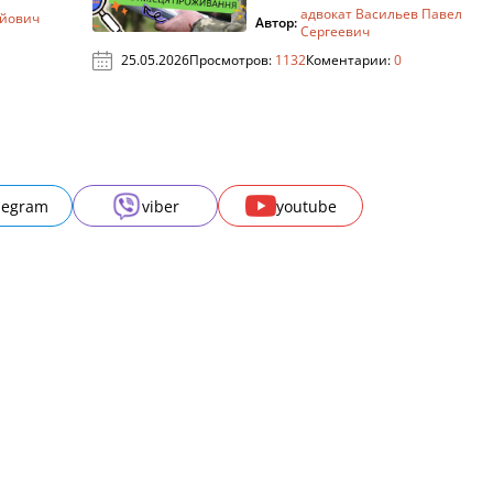
адвокат Васильев Павел
ійович
Автор:
Сергеевич
25.05.2026
Просмотров:
1132
Коментарии:
0
legram
viber
youtube