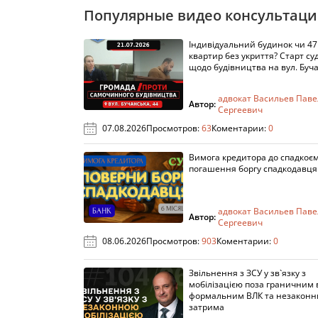
Популярные видео консультац
Індивідуальний будинок чи 47
квартир без укриття? Старт су
щодо будівництва на вул. Буч
адвокат Васильев Паве
Автор:
Сергеевич
07.08.2026
Просмотров:
63
Коментарии:
0
Вимога кредитора до спадкоє
погашення боргу спадкодавця
адвокат Васильев Паве
Автор:
Сергеевич
08.06.2026
Просмотров:
903
Коментарии:
0
Звільнення з ЗСУ у зв`язку з
мобілізацією поза граничним 
формальним ВЛК та незакон
затрима