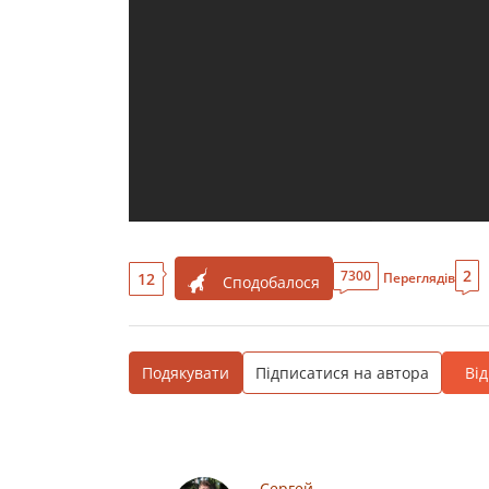
2
7300
12
Переглядів
Сподобалося
Подякувати
Підписатися на автора
Ві
Сергей