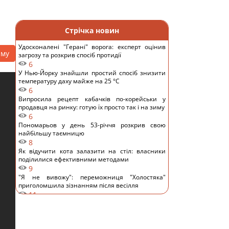
Стрічка новин
Удосконалені "Герані" ворога: експерт оцінив
аму
загрозу та розкрив спосіб протидії
6
У Нью-Йорку знайшли простий спосіб знизити
температуру даху майже на 25 °C
6
Випросила рецепт кабачків по-корейськи у
продавця на ринку: готую їх просто так і на зиму
6
Пономарьов у день 53-річчя розкрив свою
найбільшу таємницю
8
Як відучити кота залазити на стіл: власники
поділилися ефективними методами
9
"Я не вивожу": переможниця "Холостяка"
приголомшила зізнанням після весілля
11
Відомий український співак потрапив у ДТП у
Києві та показав фото
10