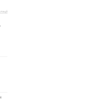
тації
я
і: