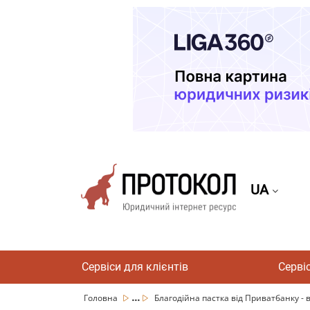
UA
Сервіси для клієнтів
Серві
...
Головна
Благодійна пастка від Приватбанку - в