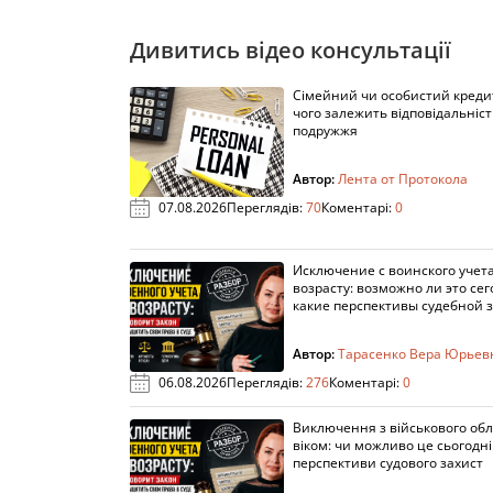
Дивитись відео консультації
Сімейний чи особистий кредит
чого залежить відповідальніст
подружжя
Автор:
Лента от Протокола
07.08.2026
Переглядів:
70
Коментарі:
0
Исключение с воинского учета
возрасту: возможно ли это сег
какие перспективы судебной 
Автор:
Тарасенко Вера Юрьев
06.08.2026
Переглядів:
276
Коментарі:
0
Виключення з військового облі
віком: чи можливо це сьогодні 
перспективи судового захист