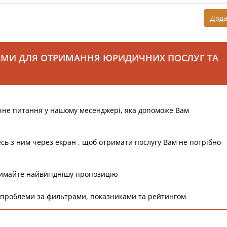
Дод
АМИ ДЛЯ ОТРИМАННЯ ЮРИДИЧНИХ ПОСЛУГ ТА
чне питання у нашому месенджері, яка допоможе Вам
есь з ним через екран , щоб отримати послугу Вам не потрібно
римайте найвигіднішу пропозицію
 проблеми за фильтрами, показниками та рейтингом