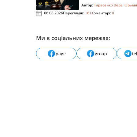
Автор:
Тарасенко Вера Юрьев
06.08.2026
Переглядів:
161
Коментарі:
0
Ми в соціальних мережах:
page
group
te