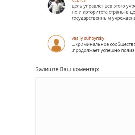
цель управленцев этого учр
но и авторитета страны в ц
государственным учрежден
vasily suhoyrsky
...криминальное сообщество
,продолжает успешно поли
Залиште Ваш коментар: