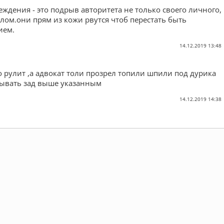
еждения - это подрыв авторитета не только своего личного,
елом.они прям из кожи рвутся чтоб перестать быть
ием.
14.12.2019 13:48
 рулит ,а адвокат толи прозрел топили шпили под дурика
зывать зад выше указанным
14.12.2019 14:38