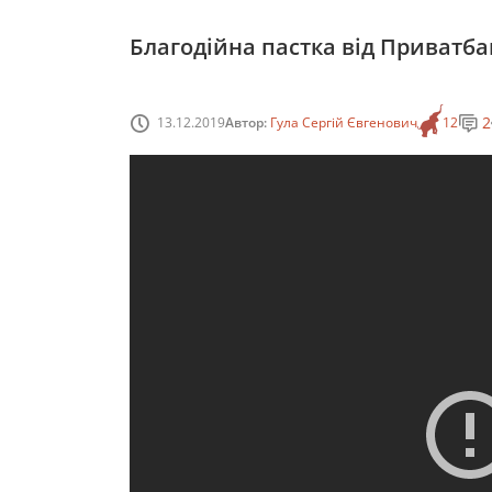
Благодійна пастка від Приватбан
2
13.12.2019
Автор:
Гула Сергій Євгенович
12