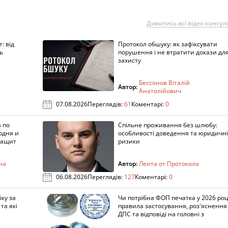
Дивитись всі відео консуль
: від
Протокол обшуку: як зафіксувати
ь
порушення і не втратити докази дл
захисту
Бессонов Віталій
Автор:
Анатолійович
07.08.2026
Переглядів:
61
Коментарі:
0
 по
Спільне проживання без шлюбу:
одня и
особливості доведення та юридичні
защит
ризики
на
Автор:
Лента от Протокола
06.08.2026
Переглядів:
127
Коментарі:
0
ку за
Чи потрібна ФОП печатка у 2026 роц
та які
правила застосування, роз'яснення
ДПС та відповіді на головні з