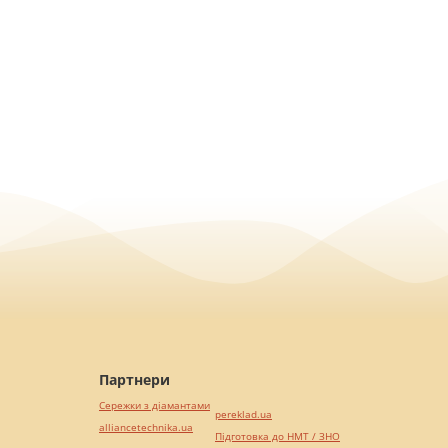
Партнери
Сережки з діамантами
pereklad.ua
alliancetechnika.ua
Підготовка до НМТ / ЗНО