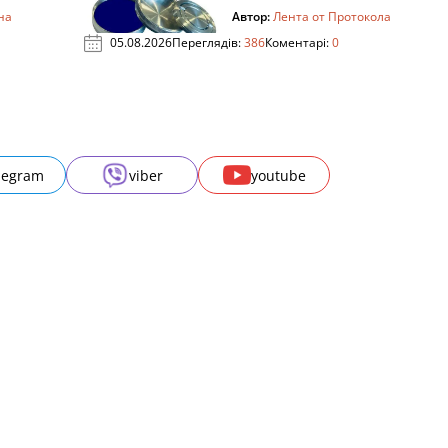
на
Автор:
Лента от Протокола
05.08.2026
Переглядів:
386
Коментарі:
0
legram
viber
youtube