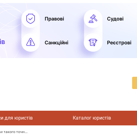
си для юристів
Каталог юристів
и такого точн...