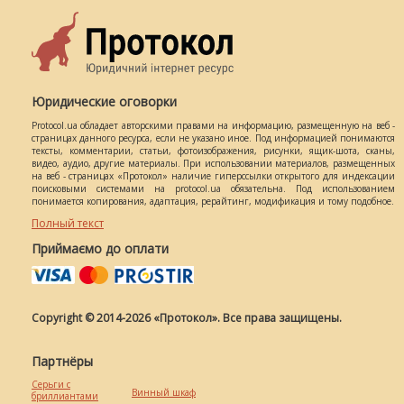
Юридические оговорки
Protocol.ua обладает авторскими правами на информацию, размещенную на веб -
страницах данного ресурса, если не указано иное. Под информацией понимаются
тексты, комментарии, статьи, фотоизображения, рисунки, ящик-шота, сканы,
видео, аудио, другие материалы. При использовании материалов, размещенных
на веб - страницах «Протокол» наличие гиперссылки открытого для индексации
поисковыми системами на protocol.ua обязательна. Под использованием
понимается копирования, адаптация, рерайтинг, модификация и тому подобное.
Полный текст
Приймаємо до оплати
Copyright © 2014-2026 «Протокол». Все права защищены.
Партнёры
Серьги с
Винный шкаф
бриллиантами