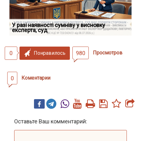
У разі наявності сумніву у висновку
Як
експерта, суд
вк
0
980
Просмотров
Понравилось
0
Коментарии
Оставьте Ваш комментарий: