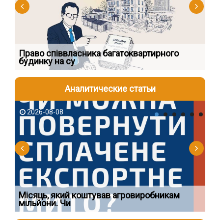
к
Право співвласника багатоквартирного
Як
будинку на су
шк
Аналитические статьи
2026-08-08
2
Ї
Місяць, який коштував агровиробникам
Ог
мільйони. Чи
що