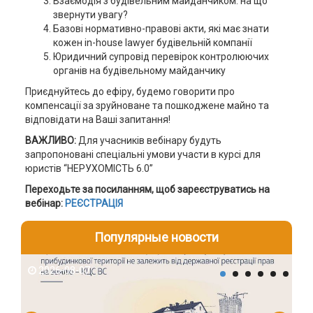
Взаємодія з будівельним майданчиком: на що
звернути увагу?
Базові нормативно-правові акти, які має знати
кожен in-house lawyer будівельній компанії
Юридичний супровід перевірок контролюючих
органів на будівельному майданчику
Приєднуйтесь до ефіру, будемо говорити про
компенсації за зруйноване та пошкоджене майно та
відповідати на Ваші запитання!
ВАЖЛИВО:
Для учасників вебінару будуть
запропоновані спеціальні умови участи в курсі для
юристів “НЕРУХОМІСТЬ 6.0”
Переходьте за посиланням, щоб зареєструватись на
вебінар:
РЕЄСТРАЦІЯ
Популярные новости
2026-08-07
2