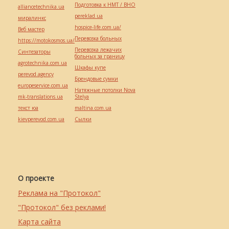
Подготовка к НМТ / ВНО
alliancetechnika.ua
pereklad.ua
миралинкс
hospice-life.com.ua/
Веб мастер
Перевозка больных
https://motokosmos.ua/
Перевозка лежачих
Синтезаторы
больных за границу
agrotechnika.com.ua
Шкафы купе
perevod.agency
Брендовые сумки
europeservice.com.ua
Натяжные потолки Nova
mk-translations.ua
Stelya
текст юа
maltina.com.ua
kievperevod.com.ua
Cылки
О проекте
Реклама на "Протокол"
"Протокол" без реклами!
Карта сайта