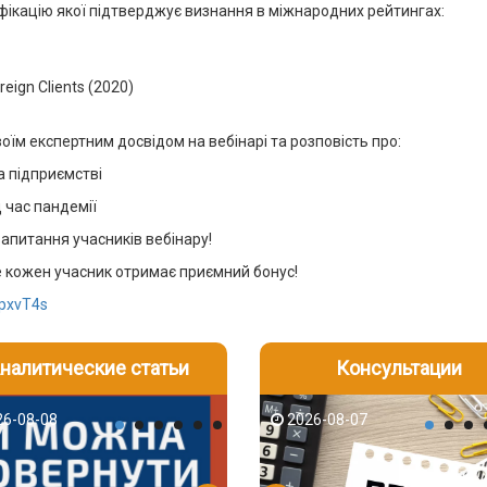
іфікацію якої підтверджує визнання в міжнародних рейтингах:
reign Clients (2020)
їм експертним досвідом на вебінарі та розповість про:
а підприємстві
д час пандемії
запитання учасників вебінару!
 кожен учасник отримає приємний бонус!
/3pxvT4s
налитические статьи
Консультации
-06
6-08-08
2026-08-05
2026-08-06
2026-08-07
2026-08-07
2026-07-30