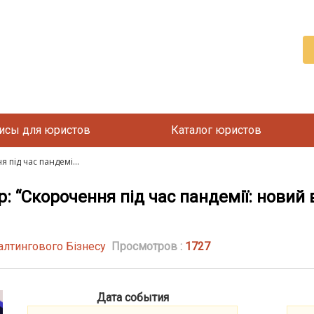
исы для юристов
Каталог юристов
під час пандемі...
“Скорочення під час пандемії: новий
алтингового Бізнесу
Просмотров :
1727
Дата события