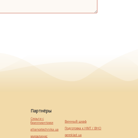
Партнёры
Серьги с
Винный шкаф
бриллиантами
Подготовка к НМТ / ВНО
alliancetechnika.ua
pereklad.ua
миралинкс