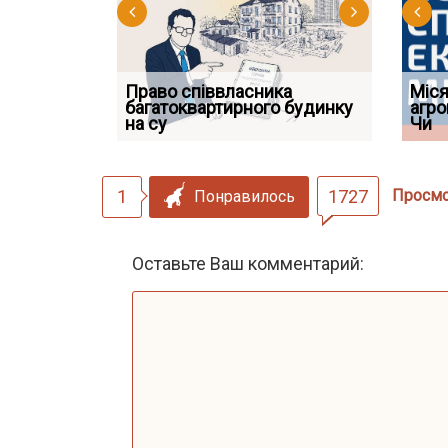
Право співвласника
ФУНДАМЕНТАЛЬНА
Якщо су
Міся
 але позика
багатоквартирного будинку
ПРОБЛЕМА «СУДОВОЇ
відшко
агро
 фраза «на
на су
ПРАКТИКИ», АБО ПР
наявніс
Чи
1
1727
Просм
Понравилось
Оставьте Ваш комментарий: