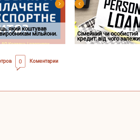
д встановив для
ць, який коштував
Документи, на яких не
Огляд практики ВС від
Восьмий ААС факти
дування шкоди
виробникам мільйони.
Чи потрібна ФОП печатка у
проставляється апостиль:
Ростислава Кравця, що
Сімейний чи особистий
підтвердив, що ЦВ
2026 році: правила засто
пер
опублі
кредит: від чого залежи
скас
отров
0
Коментарии