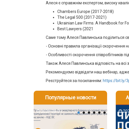
Алеся є справжнім експертом, високу квал
Chambers Europe (2017-2018)
The Legal 500 (2017-2021)
Ukrainian Law Firms. A Handbook for Fo
Best Lawyers (2021
Саме тому Алеся Павлинська поділиться сво
- Основні правила організації скорочення н
- Особливості скорочення співробітників пі
Також Алеся Павлинська відповість на всі 
Рекомендуємо відвідати наш вебінар, адже
Реєструйтеся за посиланням:
https://bit.ly
Популярные новости
А
2026-08-07
2026-08-03
2026-08
202