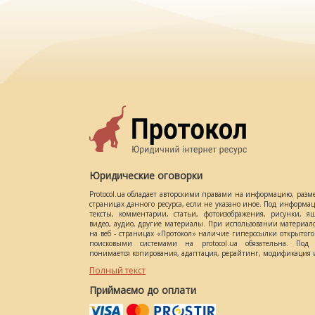
Юридические оговорки
Protocol.ua обладает авторскими правами на информацию, разм
страницах данного ресурса, если не указано иное. Под информ
тексты, комментарии, статьи, фотоизображения, рисунки, ящ
видео, аудио, другие материалы. При использовании материал
на веб - страницах «Протокол» наличие гиперссылки открытог
поисковыми системами на protocol.ua обязательна. Под 
понимается копирования, адаптация, рерайтинг, модификация и
Полный текст
Приймаємо до оплати