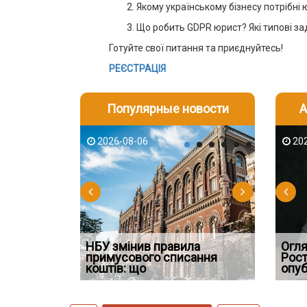
Якому українському бізнесу потрібні 
Що робить GDPR юрист? Які типові за
Готуйте свої питання та приєднуйтесь!
РЕЄСТРАЦІЯ
Популярные новости
А
2026-08-06
2026-08-03
2026-08
202
НБУ змінив правила
Якщо су
Огля
 ефективним
примусового списання
ШІ в юридичній фірмі: де
відшко
Рост
сту речових
коштів: що
технології вже замінюють
наявніс
опуб