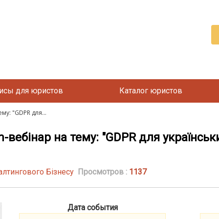
исы для юристов
Каталог юристов
му: "GDPR для...
-вебінар на тему: "GDPR для українськ
алтингового Бізнесу
Просмотров :
1137
Дата события