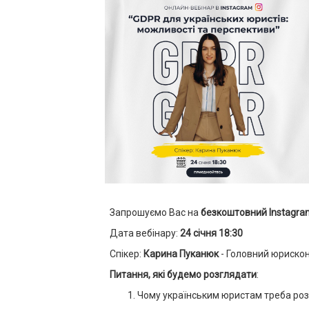
Запрошуємо Вас на
безкоштовний Instagra
Дата вебінару:
24 січня 18:30
Спікер:
Карина Пуканюк
- Головний юрискон
Питання, які будемо розглядати
:
Чому українським юристам треба ро