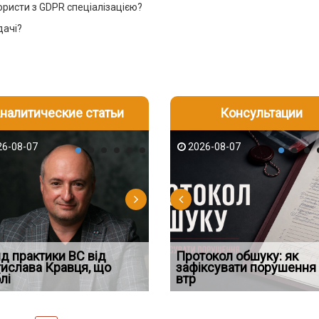
юристи з GDPR спеціалізацією?
дачі?
налитические статьи
Консультации
-06
6-08-07
2026-08-05
2026-08-06
2026-08-04
2026-08-07
2026-07-30
д встановив для
д практики ВС від
Документи, на яких не
Зловживання впливом за
Протокол обшуку: як
Восьмий ААС факти
дування шкоди
ислава Кравця, що
Штраф, догана чи в’язниця:
проставляється апостиль:
статтею 369-2
зафіксувати порушення 
підтвердив, що ЦВ
лі
що загрожує лікарю за р
пер
Кримінального
втр
скас