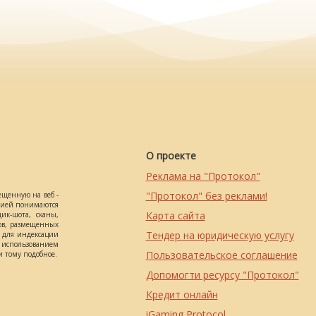
О проекте
Реклама на "Протокол"
"Протокол" без реклами!
ещенную на веб -
ацией понимаются
Карта сайта
ик-шота, сканы,
ов, размещенных
Тендер на юридическую услугу
о для индексации
использованием
Пользовательское соглашение
 тому подобное.
Допомогти ресурсу "Протокол"
Кредит онлайн
iGaming Protocol