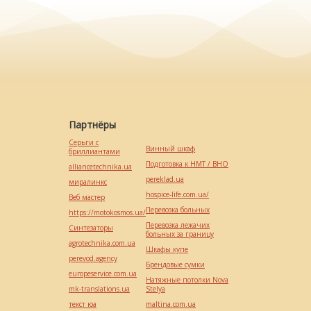
Партнёры
Серьги с
Винный шкаф
бриллиантами
Подготовка к НМТ / ВНО
alliancetechnika.ua
pereklad.ua
миралинкс
hospice-life.com.ua/
Веб мастер
Перевозка больных
https://motokosmos.ua/
Перевозка лежачих
Синтезаторы
больных за границу
agrotechnika.com.ua
Шкафы купе
perevod.agency
Брендовые сумки
europeservice.com.ua
Натяжные потолки Nova
mk-translations.ua
Stelya
текст юа
maltina.com.ua