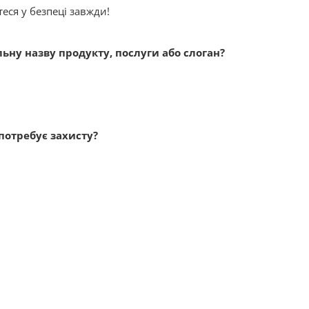
еся у безпеці завжди!
альну назву продукту, послуги або слоган?
 потребує захисту?