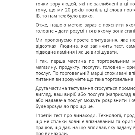
точки зору людей, які не заглиблені в ці п
тому, що ми 20 років поспіль ці слова пов
ІВ, то нам теж було важко.
Отже, нашою метою зараз є пояснити якомо
головне – дати розуміння в якому вона стані
Ми пропонуємо просте опитування, яке не 
відсотках. Людина, яка закінчить тест, са
підводне каміння і як це вирішувати.
І так, перша частина по торговельним м
магазину, продукту, послуги, головне – ор
послуг. По торговельній марці споживачі вп
питання ви зрозумієте що таке торговельна м
Друга частина тестування стосується промис
вигляд, ваш виріб або послуга (наприклад в
або надавача послуг можуть розрізнити і о
буде зрозуміло про що це.
І третій тест про винаходи. Технології, пр
що не стільки зовні є впізнаваним та ориг
працює, що дає, на що впливає, яку задачу 
про винаходи.