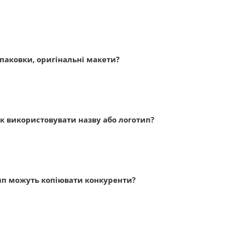
упаковки, оригінальні макети?
як використовувати назву або логотип?
тип можуть копіювати конкуренти?