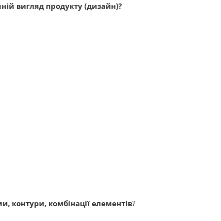
шній вигляд продукту (дизайн)?
ми, контури, комбінації елементів
?