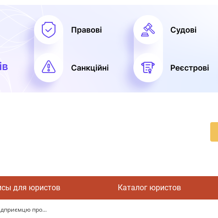
исы для юристов
Каталог юристов
ідприємцю про...