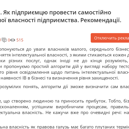
і. Як підприємцю провести самостійно
ої власності підприємства. Рекомендації.
Отключить рекл
0
515
1
опонуються до уваги власників малого, середнього бізнес
оняття інтелектуальної власності, з якими стикаються кожен 
ики різних послуг, однак іноді не до кінця розуміють
Ми пропонуємо простий алгоритм дій у вигляді набору тест
о рівня освідомлення щодо питань інтелектуальної власн
аявності ІВ в бізнесі та визначення рівня захищеності.
розумілих понять, алгоритм дії зможе визначити сам вла
те, що створено людиною та приносить прибуток. Тобто, біз
осконаленням, успішним виробничим процесам, правил
ектуальна власність. Не кажучи вже про очевидні речі: на
ьна власність як правова галузь має багато плутаних термін