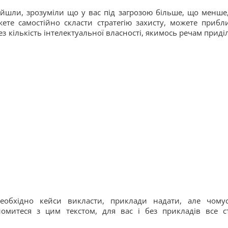
ойшли, зрозуміли що у вас під загрозою більше, що менше
ожете самостійно скласти стратегію захисту, можете прибл
з кількість інтелектуальної власності, якимось речам приді
еобхідно кейси викласти, приклади надати, але чому
омитеся з цим текстом, для вас і без прикладів все с