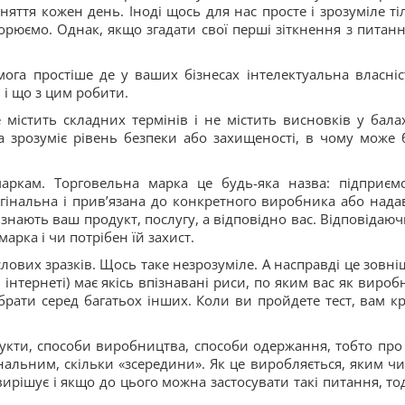
оняття кожен день. Іноді щось для нас просте і зрозуміле ті
торюємо. Однак, якщо згадати свої перші зіткнення з питан
га простіше де у ваших бізнесах інтелектуальна власніст
 і що з цим робити.
містить складних термінів і не містить висновків у бала
ма зрозуміє рівень безпеки або захищеності, в чому може 
аркам. Торговельна марка це будь-яка назва: підприємс
игінальна і прив’язана до конкретного виробника або нада
ізнають ваш продукт, послугу, а відповідно вас. Відповідаюч
арка і чи потрібен їй захист.
лових зразків. Щось таке незрозуміле. А насправді це зовні
 інтернеті) має якісь впізнавані риси, по яким вас як вироб
брати серед багатьох інших. Коли ви пройдете тест, вам к
одукти, способи виробництва, способи одержання, тобто про 
інальним, скільки «зсередини». Як це виробляється, яким ч
вирішує і якщо до цього можна застосувати такі питання, тод