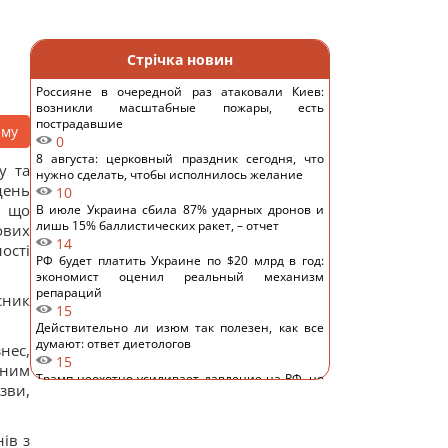
Стрічка новин
Россияне в очередной раз атаковали Киев:
возникли масштабные пожары, есть
пострадавшие
аму
0
8 августа: церковный праздник сегодня, что
у та
нужно сделать, чтобы исполнилось желание
день
10
, що
В июле Украина сбила 87% ударных дронов и
лишь 15% баллистических ракет, – отчет
ових
14
ості
РФ будет платить Украине по $20 млрд в год:
экономист оценил реальный механизм
репараций
сник
15
Действительно ли изюм так полезен, как все
думают: ответ диетологов
нес,
15
ьним
Трамп неохотно усиливает давление на РФ, но
зви,
законопроект Грэма заставит его принять меры,
– WSJ
14
ів з
Саудовская Аравия, Пакистан и Турция