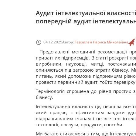
Аудит інтелектуальної власност
попередній аудит інтелектуальн
04.12.2025
Автор:
Гаврилей Лариса Миколаївна
Представлені методичні рекомендації пр
приватних підприємців. В статті розкриті п
виробники, науковці, митці, постачальн
опиняються під загрозою втрати бізнесу. 
питань, який допоможе підприємцям різног
провести первинний аудит, тобто перевірку н
Термінологія спрощена до рівня простих з
бізнесу.
Інтелектуальна власність це, перш за все 
який працює, є ефективним завдяки уд
відпрацьованим етапам і це все теж інтел
технології, послуги, продукти, способи.
Ми багато стикаємося з тим, що інтелектуал