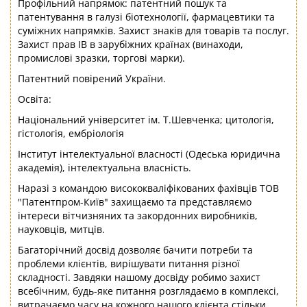
Профільний напрямок: патентний пошук та
патентування в галузі біотехнології, фармацевтики та
суміжних напрямків. Захист знаків для товарів та послуг.
Захист прав ІВ в зарубіжних країнах (винаходи,
промислові зразки, торгові марки).
Патентний повірений України.
Освіта:
Національний університет ім. Т.Шевченка; цитологія,
гістологія, ембріологія
Інститут інтелектуальної власності (Одеська юридична
академія), інтелектуальна власність.
Наразі з командою висококваліфікованих фахівців ТОВ
"Патентпром-Київ" захищаємо та представляємо
інтереси вітчизняних та закордонних виробників,
науковців, митців.
Багаторічний досвід дозволяє бачити потреби та
проблеми клієнтів, вирішувати питання різної
складності. Завдяки нашому досвіду робимо захист
всебічним, будь-яке питання розглядаємо в комплексі,
витрачаємо часу на кожного нашого клієнта стільки,