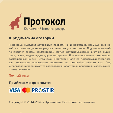
Юридические оговорки
Protocol.ua обладает авторскими правами на информацию, размещенную на
веб - страницах данного ресурса, если не указано иное. Под информацией
понимаются тексты, комментарии, статьи, фотоизображения, рисунки, ящик-
шота, сканы, видео, аудио, другие материалы. При использовании материалов,
размещенных на веб - страницах «Протокол» наличие гиперссылки открытого
для индексации поисковыми системами на protocol.ua обязательна. Под
использованием понимается копирования, адаптация, рерайтинг, модификация
и тому подобное.
Полный текст
Приймаємо до оплати
Copyright © 2014-2026 «Протокол». Все права защищены.