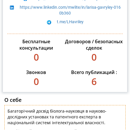
https://www.linkedin.com/mwlite/in/larisa-gavryley-016
0b360
t.me/LHavriley
Бесплатные
Договоров / безопасных
консультации
сделок
0
0
Звонков
Всего публикаций :
0
6
О себе
Багаторічний досвід біолога-науковця в науково-
дослідних установах та патентного експерта в
національній системі інтелектуальної власності.