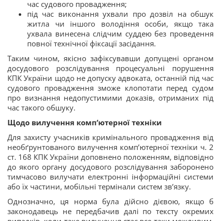
час судового провадження;
під час виконання ухвали про дозвіл на обшук
житла чи іншого володіння особи, якщо така
ухвала винесена слідчим суддею без проведення
повної технічної фіксації засідання.
Таким чином, якісно зафіксувавши допущені органом
досудового розслідування процесуальні порушення
КПК України щодо не допуску адвоката, останній під час
судового провадження зможе клопотати перед судом
про визнання недопустимими доказів, отриманих під
час такого обшуку.
Щодо вилучення комп’ютерної техніки
Для захисту учасників кримінального провадження від
необґрунтованого вилучення комп’ютерної техніки ч. 2
ст. 168 КПК України доповнено положенням, відповідно
до якого органу досудового розслідування заборонено
тимчасово вилучати електронні інформаційні системи
або їх частини, мобільні термінали систем зв’язку.
Однозначно, ця норма була дійсно дієвою, якщо б
законодавець не передбачив далі по тексту окремих