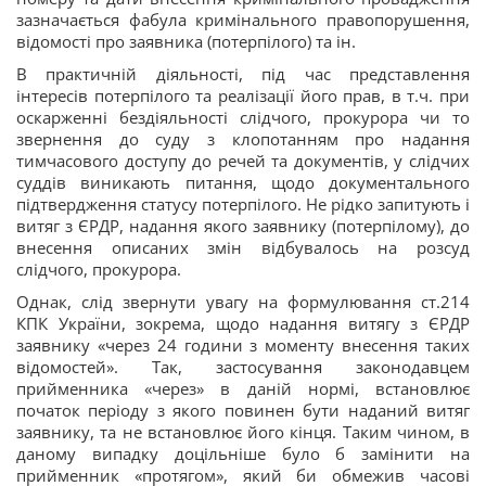
зазначається фабула кримінального правопорушення,
відомості про заявника (потерпілого) та ін.
В практичній діяльності, під час представлення
інтересів потерпілого та реалізації його прав, в т.ч. при
оскарженні бездіяльності слідчого, прокурора чи то
звернення до суду з клопотанням про надання
тимчасового доступу до речей та документів, у слідчих
суддів виникають питання, щодо документального
підтвердження статусу потерпілого. Не рідко запитують і
витяг з ЄРДР, надання якого заявнику (потерпілому), до
внесення описаних змін відбувалось на розсуд
слідчого, прокурора.
Однак, слід звернути увагу на формулювання ст.214
КПК України, зокрема, щодо надання витягу з ЄРДР
заявнику «через 24 години з моменту внесення таких
відомостей». Так, застосування законодавцем
прийменника «через» в даній нормі, встановлює
початок періоду з якого повинен бути наданий витяг
заявнику, та не встановлює його кінця. Таким чином, в
даному випадку доцільніше було б замінити на
прийменник «протягом», який би обмежив часові