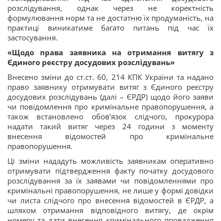
розслідування, однак через не коректність
формулювання норм та не достатню їх продуманість, на
практиці виникатиме багато питань під час їх
застосування.
«Щодо права заявника на отримання витягу з
Єдиного реєстру досудових розслідувань»
Внесено зміни до ст.ст. 60, 214 КПК України та надано
право заявнику отримувати витяг з Єдиного реєстру
досудових розслідувань (далі – ЄРДР) щодо його заяви
чи повідомлення про кримінальне правопорушення, а
також встановлено обов’язок слідчого, прокурора
надати такий витяг через 24 години з моменту
внесення відомостей про кримінальне
правопорушення.
Ці зміни нададуть можливість заявникам оперативно
отримувати підтвердження факту початку досудового
розслідування за їх заявами чи повідомленнями про
кримінальні правопорушення, не лише у формі довідки
чи листа слідчого про внесення відомостей в ЄРДР, а
шляхом отримання відповідного витягу, де окрім
номеру та дати внесення кримінального провадження