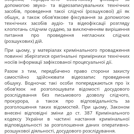
допомогою звуко- та відеозаписувальних технічних
засобів, проведення такої слідчої (розшукової) дії як
обшук, а також обов’язкове фіксування за допомогою
технічних засобів аудіо- та відеофіксації розгляду
клопотань слідчим суддею, за виключенням вирішення
питання про проведення негласних слідчих
(розшукових) дій.
При цьому, у матеріалах кримінального провадження
повинні зберігатися оригінальні примірники технічних
носіїв інформації зафіксованої процесуальної дії.
Разом з тим, передбачено право сторони захисту
самостійно здійснювати відеозапис проведення
обшуку. Водночас такі особи попереджаються про їх
обов’язок не розголошувати відомості досудового
розслідування без письмового дозволу слідчого,
прокурора, а також про відповідальність за
розголошення таких відомостей. При цьому, Законом
внесені відповідні зміни до ст. 387 Кримінального
кодексу України в частині настання кримінальної
відповідальності за розголошення даних оперативно-
розшукової діяльності, досудового розслідування.