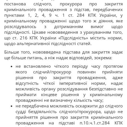
постанова слідчого, прокурора про закриття
кримінального провадження з підстав, передбачених
пунктами 1, 2, 4, 9 ч. 1 ст. 284 КПК України, у
кримінальному провадженні щодо того ж діяння, яке
розслідувалось з дотриманням вимог щодо
підслідності. Цікаве нововведення з урахуванням того,
що ст. 216 КПК України «Підслідність» містить норми,
щодо альтернативної підслідності статей.
Більше того, нововведена підстава для закриття задає
ще більше питань, а ніж надає відповідей, зокрема:
не встановлено чіткого періоду часу протягом
якого слідчий/прокурор повинен прийняти
рішення про закриття провадження, адже
відсутність чіткої імперативної норми, надає
можливість органу розслідування безпідставно не
приймати кінцеве рішення у кримінальному
провадженні не визначену кількість часу;
не передбачена можливість оскаржити до слідчого
судді бездіяльність слідчого/прокурора, щодо не
прийняття рішення про закриття кримінального
провадження на підставі п.10.ч.1.ст.284 КПК