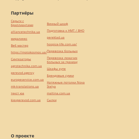
Партнёры
Серьги с
Винный шкаф
бриллиантами
Подготовка к НМТ / ВНО
alliancetechnika.ua
pereklad.ua
миралинкс
hospice-life.com.ua/
Веб мастер
Перевозка больных
https://motokosmos.ua/
Перевозка лежачих
Синтезаторы
больных за границу
agrotechnika.com.ua
Шкафы купе
perevod.agency
Брендовые сумки
europeservice.com.ua
Натяжные потолки Nova
mk-translations.ua
Stelya
текст юа
maltina.com.ua
kievperevod.com.ua
Cылки
О проекте