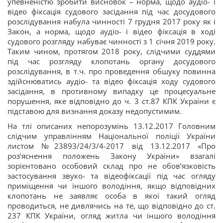
упевненістю зробити висновок – норма, щодо аудіо- і
відео фіксація судового засідання під час досудового
розслідування набула чинності 7 грудня 2017 року як і
Закон, а норма, щодо аудіо- і відео фіксація в ході
судового розгляду набуває чинності з 1 січня 2019 року.
Таким чином, протягом 2018 року, слідчими суддями
під час розгляду клопотань органу досудового
розслідування, в т.ч. про проведення обшуку повинна
здійснюватись аудіо- та відео фіксація ходу судового
засідання, в противному випадку це процесуальне
порушення, яке відповідно до ч. 3 ст.87 КПК України є
підставою для визнання доказу недопустимим.
На тлі описаних непорозумінь 13.12.2017 Головним
слідчим управлінням Національної поліції України
листом №23893/24/3/4-2017 від 13.12.2017 «Про
роз’яснення положень Закону України» взагалі
зорієнтовано особовий склад про не обов’язковість
застосування звуко- та відеофіксації під час огляду
приміщення чи іншого володіння, якщо відповідних
клопотань не заявляє особа в якої такий огляд
проводиться, не дивлячись на те, що відповідно до ст.
237 КПК України, огляд житла чи іншого володіння