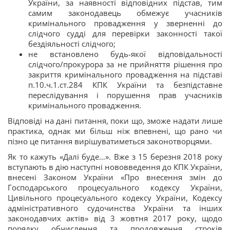
України, за наявності відповідних підстав, тим
самим законодавець обмежує учасників
кримінального провадження у зверненні до
слідчого судді для перевірки законності такої
бездіяльності слідчого;
не встановлено будь-якої відповідальності
слідчого/прокурора за не прийняття рішення про
закриття кримінального провадження на підставі
п.10.ч.1.ст.284 КПК України та безпідставне
переслідування і порушення прав учасників
кримінального провадження.
Відповіді на дані питання, поки що, зможе надати лише
практика, однак ми більш ніж впевнені, що рано чи
пізно це питання вирішуватиметься законотворцями.
Як то кажуть «Далі буде…». Вже з 15 березня 2018 року
вступають в дію наступні нововведення до КПК України,
внесені Законом України «Про внесення змін до
Господарського процесуального кодексу України,
Цивільного процесуального кодексу України, Кодексу
адміністративного судочинства України та інших
законодавчих актів» від 3 жовтня 2017 року, щодо
порядку обчислення та продовження строків