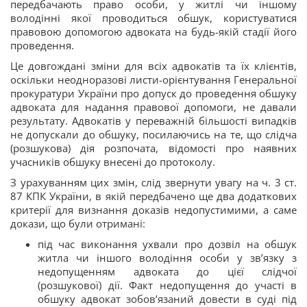
передбачають право особи, у житлі чи іншому
володінні якої проводиться обшук, користуватися
правовою допомогою адвоката на будь-якій стадії його
проведення.
Це довгождані зміни для всіх адвокатів та їх клієнтів,
оскільки неодноразові листи-орієнтування Генеральної
прокуратури України про допуск до проведення обшуку
адвоката для надання правової допомоги, не давали
результату. Адвокатів у переважній більшості випадків
не допускали до обшуку, посилаючись на те, що слідча
(розшукова) дія розпочата, відомості про наявних
учасників обшуку внесені до протоколу.
З урахуванням цих змін, слід звернути увагу на ч. 3 ст.
87 КПК України, в якій передбачено ще два додаткових
критерії для визнання доказів недопустимими, а саме
докази, що були отримані:
під час виконання ухвали про дозвіл на обшук
житла чи іншого володіння особи у зв’язку з
недопущенням адвоката до цієї слідчої
(розшукової) дії. Факт недопущення до участі в
обшуку адвокат зобов’язаний довести в суді під