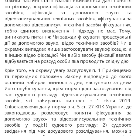
кожній частині статті взагалі вживаються дані поняття
по різному, зокрема «фіксація за допомогою технічних
засобів», «фіксація за допомогою звуко та
відеозаписувальних технічних засобів», «фіксування за
допомогою відеозапису», «технічні засоби фіксування»,
тобто єдиного визначення і підходу не має. Тому,
виникають питання: Чи завжди фіксувати процесуальні
дії за допомогою звуко, відео технічних засобів? Чи в
окремих випадках лише застосовувати звукофіксацію, а
в інших відео фіксацію? Чи вибір засобу фіксації взагалі
відбувається на розсуд особи яка проводить слідчу дію.
Крім того, на окрему увагу заслуговує п. 1 Прикінцевих
та перехідних положень Закону відповідно до якого
останній набирає чинності з дня, наступного за днем
його опублікування, крім норм щодо застосування під
час судового розгляду відеозаписувальних технічних
засобів, які набирають чинності з 1 січня 2019.
Співставляючи дану норму з ч. 5 ст. 27 КПК України, де
законодавець розмежовує поняття фіксування за
допомогою звуко- та відеозаписувальних технічних
засобів у ході:1) судового розгляду; 2) судового
засідання під час досудового розслідування, можна з