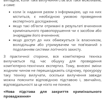
випадків, коли таке вилучення стає все таки можливим,
а саме:
коли їх надання разом з інформацією, що на них
міститься, є необхідною умовою проведення
експертного дослідження;
якщо такі об’єкти отримані в результаті вчинення
кримінального правопорушення чи є засобом або
знаряддям його вчинення;
якщо доступ до них обмежується їх власником,
володільцем або утримувачем чи пов’язаний з
подоланням системи логічного захисту.
З практичної сторони, вся комп’ютерна техніка
вилучається під час обшуку для проведення
комп’ютерно-технічних експертиз. Тому, внесені зміни
жодним чином не перешкоджають слідчому, прокурору
таку техніку вилучати, оскільки вилучення завжди
можна пояснити відповідною підставою і, звичайно,
відповідальності за це ніхто не понесе.
«Нова підстава для закриття кримінального
провадження»