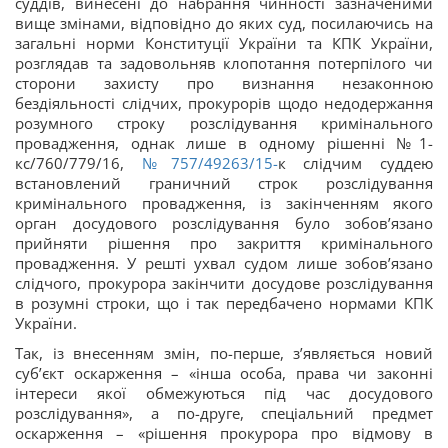
суддів, винесені до набрання чинності зазначеними
вище змінами, відповідно до яких суд, посилаючись на
загальні норми Конституції України та КПК України,
розглядав та задовольняв клопотання потерпілого чи
сторони захисту про визнання незаконною
бездіяльності слідчих, прокурорів щодо недодержання
розумного строку розслідування кримінального
провадження, однак лише в одному рішенні №1-
кс/760/779/16,
№757/49263/15-
к слідчим суддею
встановлений граничний строк розслідування
кримінального провадження, із закінченням якого
орган досудового розслідування було зобов’язано
прийняти рішення про закриття кримінального
провадження. У решті ухвал судом лише зобов’язано
слідчого, прокурора закінчити досудове розслідування
в розумні строки, що і так передбачено нормами КПК
України.
Так, із внесенням змін, по-перше, з’являється новий
суб’єкт оскарження – «інша особа, права чи законні
інтереси якої обмежуються під час досудового
розслідування», а по-друге, спеціальний предмет
оскарження – «рішення прокурора про відмову в