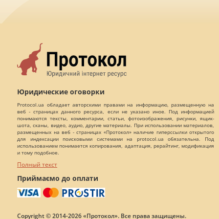
Юридические оговорки
Protocol.ua обладает авторскими правами на информацию, размещенную на
веб - страницах данного ресурса, если не указано иное. Под информацией
понимаются тексты, комментарии, статьи, фотоизображения, рисунки, ящик-
шота, сканы, видео, аудио, другие материалы. При использовании материалов,
размещенных на веб - страницах «Протокол» наличие гиперссылки открытого
для индексации поисковыми системами на protocol.ua обязательна. Под
использованием понимается копирования, адаптация, рерайтинг, модификация
и тому подобное.
Полный текст
Приймаємо до оплати
Copyright © 2014-2026 «Протокол». Все права защищены.