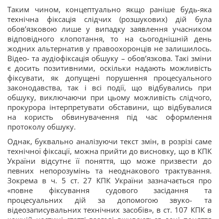
Таким чином, концептуально якщо раніше будь-яка
технічна фіксація слідчих (розшукових) дій була
обов’язковою лише у випадку заявлення учасником
відповідного клопотання, то на сьогоднішній день
жодних альтернатив у правоохоронців не залишилось.
Відео- та аудіофіксація обшуку – обов’язкова. Такі зміни
є досить позитивними, оскільки надають можливість
фіксувати, як допущені порушення процесуального
законодавства, так і всі події, що відбувались при
обшуку, виключаючи при цьому можливість слідчого,
прокурора інтерпретувати обставини, що відбувалися
на користь обвинувачення під час оформлення
протоколу обшуку.
Однак, буквально аналізуючи текст змін, в розрізі саме
технічної фіксації, можна прийти до висновку, що в КПК
України відсутнє її поняття, що може призвести до
певних непорозумінь та неоднакового трактування.
Зокрема в ч. 5 ст. 27 КПК України зазначається про
«повне фіксування судового засідання та
процесуальних дій за допомогою звуко- та
відеозаписувальних технічних засобів», в ст. 107 КПК в