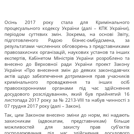
Осінь 2017 року стала для Кримінального
процесуального кодексу України (далі – КПК України),
періодом суттєвих змін. Зокрема, на основі Звіту,
підготовленого Радою бізнес-омбудсмена, за
результатами численних обговорень з представниками
правозахисних організацій, наукових установ та інших
експертів, Кабінетом Міністрів України розроблено та
внесено до Верховної ради України проект Закону
України «Про внесення змін до деяких законодавчих
актів щодо забезпечення дотримання прав учасників
кримінального провадження та інших осіб
правоохоронними органами під час здійснення
досудового розслідування», який був прийнятий 16
листопада 2017 року за № 2213-VIII та набув чинності з
07 грудня 2017 року (далі – Закон).
Так, цим Законом внесено зміни до норм, які надають
захисникам (адвокатам, представникам) більше
можливостей для захисту прав суб’єктів
господарювання під час здійснення досудового