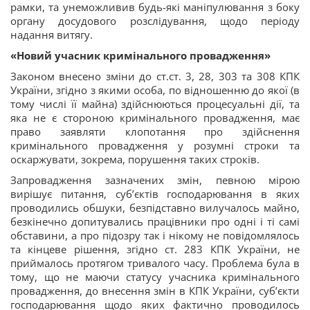
рамки, та унеможливив будь-які маніпулювання з боку
органу досудового розслідування, щодо періоду
надання витягу.
«Новий учасник кримінального провадження»
Законом внесено зміни до ст.ст. 3, 28, 303 та 308 КПК
України, згідно з якими особа, по відношенню до якої (в
тому числі її майна) здійснюються процесуальні дії, та
яка не є стороною кримінального провадження, має
право заявляти клопотання про здійснення
кримінального провадження у розумні строки та
оскаржувати, зокрема, порушення таких строків.
Запровадження зазначених змін, певною мірою
вирішує питання, суб’єктів господарювання в яких
проводились обшуки, безпідставно вилучалось майно,
безкінечно допитувались працівники про одні і ті самі
обставини, а про підозру так і нікому не повідомлялось
та кінцеве рішення, згідно ст. 283 КПК України, не
приймалось протягом тривалого часу. Проблема була в
тому, що не маючи статусу учасника кримінального
провадження, до внесення змін в КПК України, суб’єкти
господарювання щодо яких фактично проводилось