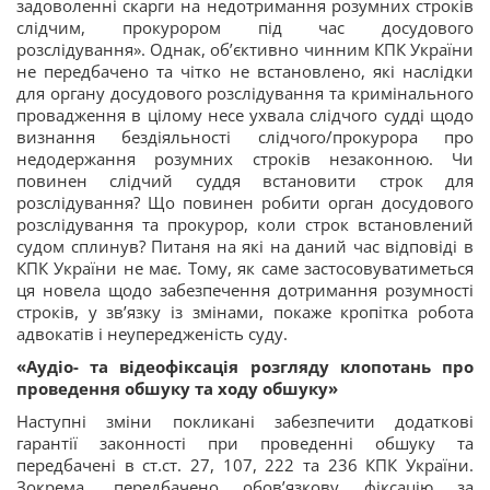
задоволенні скарги на недотримання розумних строків
слідчим, прокурором під час досудового
розслідування». Однак, об’єктивно чинним КПК України
не передбачено та чітко не встановлено, які наслідки
для органу досудового розслідування та кримінального
провадження в цілому несе ухвала слідчого судді щодо
визнання бездіяльності слідчого/прокурора про
недодержання розумних строків незаконною. Чи
повинен слідчий суддя встановити строк для
розслідування? Що повинен робити орган досудового
розслідування та прокурор, коли строк встановлений
судом сплинув? Питаня на які на даний час відповіді в
КПК України не має. Тому, як саме застосовуватиметься
ця новела щодо забезпечення дотримання розумності
строків, у зв’язку із змінами, покаже кропітка робота
адвокатів і неупередженість суду.
«Аудіо- та відеофіксація розгляду клопотань про
проведення обшуку та ходу обшуку»
Наступні зміни покликані забезпечити додаткові
гарантії законності при проведенні обшуку та
передбачені в ст.ст. 27, 107, 222 та 236 КПК України.
Зокрема, передбачено обов’язкову фіксацію за