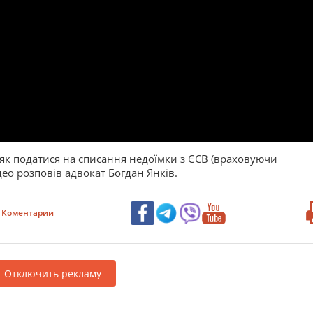
 як податися на списання недоїмки з ЄСВ (враховуючи
ео розповів адвокат Богдан Янків.
Коментарии
Отключить рекламу