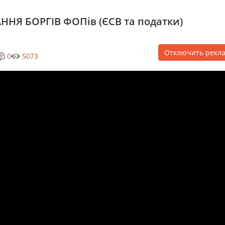
АННЯ БОРГІВ ФОПів (ЄСВ та податки)
Отключить рекл
0
5073