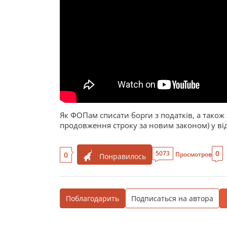
Як ФОПам списати борги з податків, а також
продовження строку за новим законом) у від
0
5073
0
Просмотров
Понравилось
Поблагодарить
Подписаться на автора