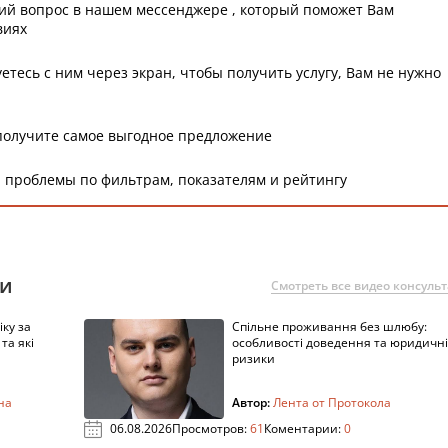
ий вопрос в нашем мессенджере , который поможет Вам
виях
етесь с ним через экран, чтобы получить услугу, Вам не нужно
получите самое выгодное предложение
 проблемы по фильтрам, показателям и рейтингу
ии
Смотреть все видео консуль
ку за
Спільне проживання без шлюбу:
та які
особливості доведення та юридичні
ризики
на
Автор:
Лента от Протокола
06.08.2026
Просмотров:
61
Коментарии:
0