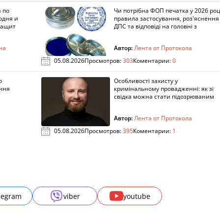
 по
Чи потрібна ФОП печатка у 2026 роц
одня и
правила застосування, роз'яснення
защит
ДПС та відповіді на головні з
на
Автор:
Лента от Протокола
05.08.2026
Просмотров:
303
Коментарии:
0
о
Особливості захисту у
ення
кримінальному провадженні: як зі
свідка можна стати підозрюваним
Автор:
Лента от Протокола
05.08.2026
Просмотров:
395
Коментарии:
1
legram
viber
youtube