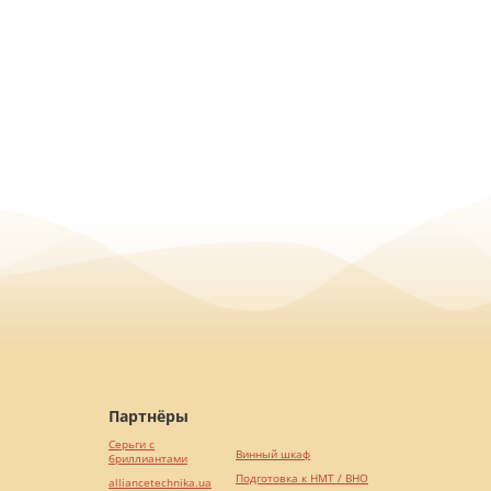
Партнёры
Серьги с
Винный шкаф
бриллиантами
Подготовка к НМТ / ВНО
alliancetechnika.ua