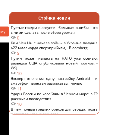
Стрічка новин
Пустые грядки в августе - большая ошибка: что
аму
с ними сделать после сбора урожая
0
Ким Чен Ын с начала войны в Украине получил
$22 миллиарда сверхприбыли, - Bloomberg
5
Путин может напасть на НАТО уже осенью:
разведка США опубликовала новый прогноз, -
WSJ
10
Эксперт отключил одну настройку Android – и
смартфон перестал разряжаться ночью
11
Удары России по кораблям в Черном море: в FP
раскрыли последствия
10
В чем польза грецких орехов для сердца, мозга
и укрепления иммунитета
11
В Генштабе ВСУ сообщили, на какую сумму
страны НАТО выделят Украине военную
помощь