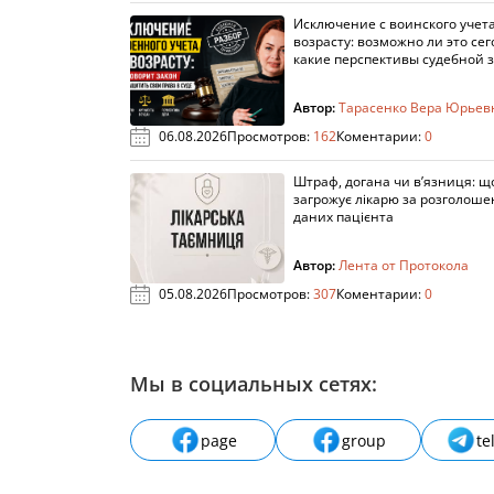
Исключение с воинского учета
возрасту: возможно ли это сег
какие перспективы судебной 
Автор:
Тарасенко Вера Юрьев
06.08.2026
Просмотров:
162
Коментарии:
0
Штраф, догана чи в’язниця: щ
загрожує лікарю за розголош
даних пацієнта
Автор:
Лента от Протокола
05.08.2026
Просмотров:
307
Коментарии:
0
Мы в социальных сетях:
page
group
te