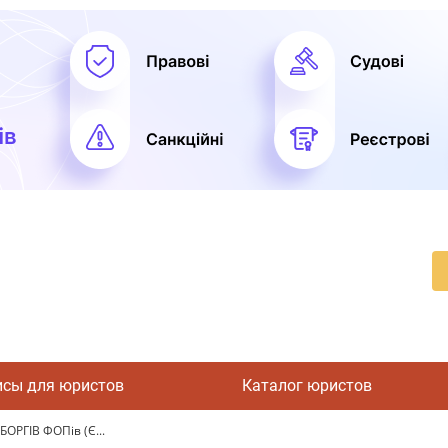
исы для юристов
Каталог юристов
ОРГІВ ФОПів (Є...