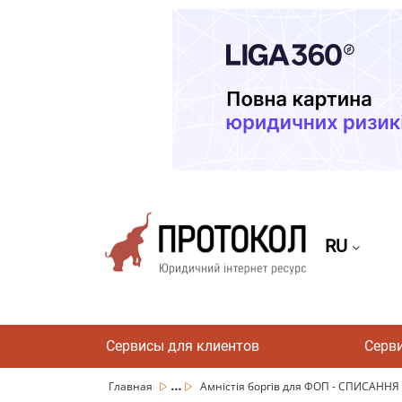
RU
Сервисы для клиентов
Серв
...
Главная
Амністія боргів для ФОП - СПИСАННЯ Б