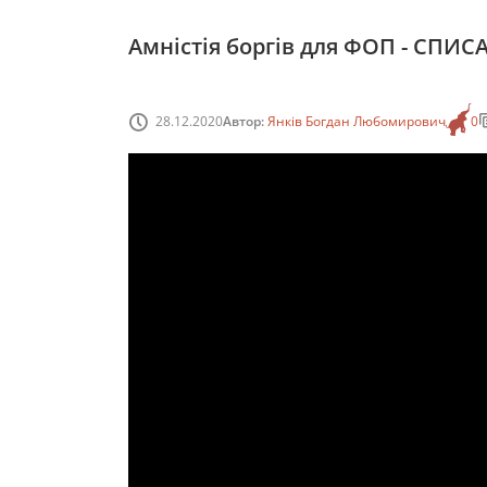
Амністія боргів для ФОП - СПИС
28.12.2020
Автор:
Янків Богдан Любомирович
0