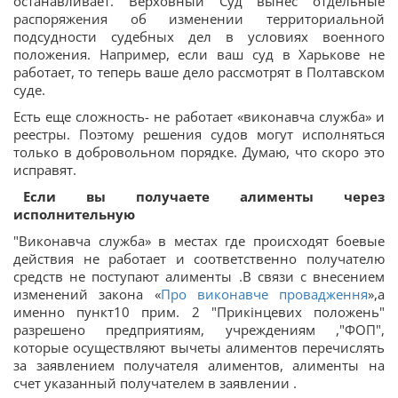
останавливает. Верховный Суд вынес отдельные
распоряжения об изменении территориальной
подсудности судебных дел в условиях военного
положения. Например, если ваш суд в Харькове не
работает, то теперь ваше дело рассмотрят в Полтавском
суде.
Есть еще сложность- не работает «виконавча служба» и
реестры. Поэтому решения судов могут исполняться
только в добровольном порядке. Думаю, что скоро это
исправят.
⠀
Если вы получаете алименты через
исполнительную
"Виконавча служба» в местах где происходят боевые
действия не работает и соответственно получателю
средств не поступают алименты .В связи с внесением
изменений закона «
Про виконавче провадження
»,а
именно пункт10 прим. 2 "Прикінцевих положень"
разрешено предприятиям, учреждениям ,"ФОП",
которые осуществляют вычеты алиментов перечислять
за заявлением получателя алиментов, алименты на
счет указанный получателем в заявлении .