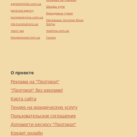
agrotechnika.com.ua
Шкафы купе
perevod.agency
Брендовые сумки
europeservice.com.ua
Натяжные потолки Nova
mk-translations.ua
Stelya
текст юа
maltina.com.ua
kievperevod.com.ua
Cылки
О проекте
Реклама на "Протокол"
"Протокол" без реклами!
Карта сайта
Тендер на юридическую услугу
Пользовательское соглашение
Допомогти ресурсу "Протокол"
Кредит онлайн