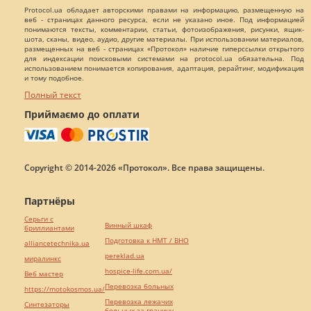
Protocol.ua обладает авторскими правами на информацию, размещенную на
веб - страницах данного ресурса, если не указано иное. Под информацией
понимаются тексты, комментарии, статьи, фотоизображения, рисунки, ящик-
шота, сканы, видео, аудио, другие материалы. При использовании материалов,
размещенных на веб - страницах «Протокол» наличие гиперссылки открытого
для индексации поисковыми системами на protocol.ua обязательна. Под
использованием понимается копирования, адаптация, рерайтинг, модификация
и тому подобное.
Полный текст
Приймаємо до оплати
Copyright © 2014-2026 «Протокол». Все права защищены.
Партнёры
Серьги с
Винный шкаф
бриллиантами
Подготовка к НМТ / ВНО
alliancetechnika.ua
pereklad.ua
миралинкс
hospice-life.com.ua/
Веб мастер
Перевозка больных
https://motokosmos.ua/
Перевозка лежачих
Синтезаторы
больных за границу