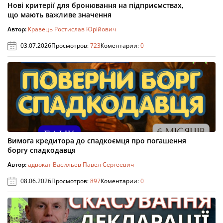
Нові критерії для бронювання на підприємствах,
що мають важливе значення
Автор:
Кравець Ростислав Юрійович
03.07.2026
Просмотров:
723
Коментарии:
0
Вимога кредитора до спадкоємця про погашення
боргу спадкодавця
Автор:
адвокат Васильев Павел Сергеевич
08.06.2026
Просмотров:
897
Коментарии:
0