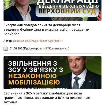
Скасування повідомлення та декларації після
введення будівництва в експлуатацію: прецеденти
Верховог
Автор:
адвокат Васильев Павел Сергеевич
01.06.2026
Просмотров:
1417
Коментарии:
0
Звільнення з ЗСУ у зв`язку з мобілізацією поза
граничним віком, формальним ВЛК та незаконним
затрима