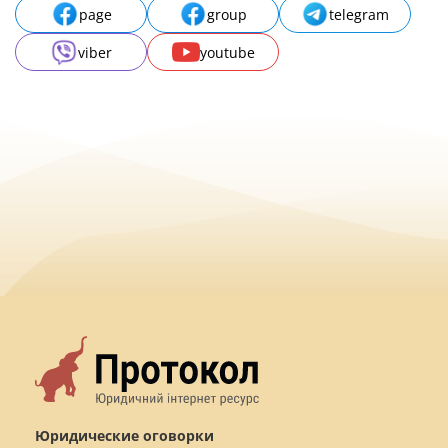
page
group
telegram
viber
youtube
Юридические оговорки