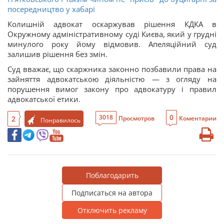
посередництво у хабарі
Колишній адвокат оскаржував рішення КДКА в
Окружному адміністративному суді Києва, який у грудні
минулого року йому відмовив. Апеляційний суд
залишив рішення без змін.
Суд вважає, що скаржника законно позбавили права на
зайняття адвокатською діяльністю
—
з огляду на
порушення вимог закону про адвокатуру і правил
адвокатської етики.
0
3018
2
Просмотров
Коментарии
Понравилось
Поблагодарить
Подписаться на автора
Отключить рекламу