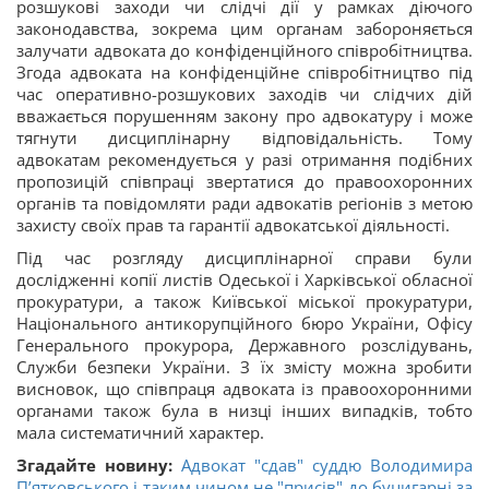
розшукові заходи чи слідчі дії у рамках діючого
законодавства, зокрема цим органам забороняється
залучати адвоката до конфіденційного співробітництва.
Згода адвоката на конфіденційне співробітництво під
час оперативно-розшукових заходів чи слідчих дій
вважається порушенням закону про адвокатуру і може
тягнути дисциплінарну відповідальність. Тому
адвокатам рекомендується у разі отримання подібних
пропозицій співпраці звертатися до правоохоронних
органів та повідомляти ради адвокатів регіонів з метою
захисту своїх прав та гарантії адвокатської діяльності.
Під час розгляду дисциплінарної справи були
дослідженні копії листів Одеської і Харківської обласної
прокуратури, а також Київської міської прокуратури,
Національного антикорупційного бюро України, Офісу
Генерального прокурора, Державного розслідувань,
Служби безпеки України. З їх змісту можна зробити
висновок, що співпраця адвоката із правоохоронними
органами також була в низці інших випадків, тобто
мала систематичний характер.
Згадайте новину:
Адвокат "сдав" суддю Володимира
Пʼятковського і таким чином не "присів" до буцигарні за