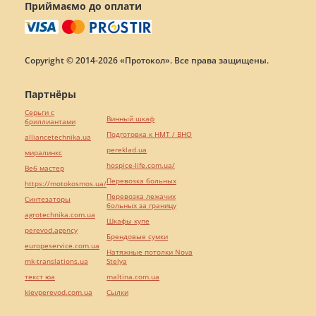
Приймаємо до оплати
Copyright © 2014-2026 «Протокол». Все права защищены.
Партнёры
Серьги с
Винный шкаф
бриллиантами
Подготовка к НМТ / ВНО
alliancetechnika.ua
pereklad.ua
миралинкс
hospice-life.com.ua/
Веб мастер
Перевозка больных
https://motokosmos.ua/
Перевозка лежачих
Синтезаторы
больных за границу
agrotechnika.com.ua
Шкафы купе
perevod.agency
Брендовые сумки
europeservice.com.ua
Натяжные потолки Nova
mk-translations.ua
Stelya
текст юа
maltina.com.ua
kievperevod.com.ua
Cылки