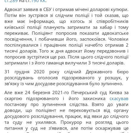
ст.289
на ст.
190
КК
.
Адвокат заявив в СБУ і отримав мічені доларові купюри.
Потім він зустрівся зі слідчим поліції і той сказав, що
вже має інформацю, що когось зі співробітників
київської поліції планують затримати за хабар і тому
переживає. Поліціянт попросив показати адвокатське
посвідчення, і побачивши його, заспокоївся. Чоловіки
поспілкувалися і працівник поліції начебто отримав 2
тисячі доларів. Того ж дня адвокат йому передзвонив і
попросив зустрітися ще раз. Після цього слідчого поліції
затримали і з його гаманця вилучили 3 тисячі доларів.
31 грудня 2020 року слідчий Державного бюро
розслідувань оголосив підозрюваного у розшук, у
звʼязку із чим досудове розслідування було зупинено.
Але вже 24 березня 2021-го Печерський суд Києва за
скаргою підозрюваного і його захисника
скасував
постанову про зупинення слідства. Взято до уваги
доводи, що поліціянт не переховується від органу
досудового розслідування, працює, від явки до слідчого
та суду не ухилявся. Прокурор на розгляд цього
питання у суд не зʼявився, але потім оскаржував це