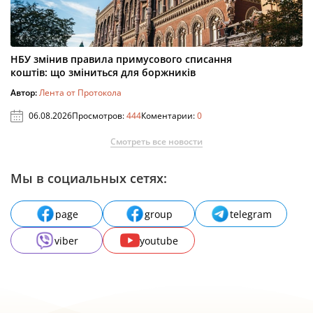
НБУ змінив правила примусового списання
коштів: що зміниться для боржників
Автор:
Лента от Протокола
06.08.2026
Просмотров:
444
Коментарии:
0
Смотреть все новости
Мы в социальных сетях:
page
group
telegram
viber
youtube