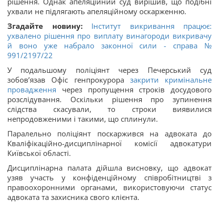
рішення. Однак апеляційний суд вирішив, що подібні
ухвали не підлягають апеляційному оскарженню.
Згадайте новину:
Інститут викривання працює:
ухвалено рішення про виплату винагороди викривачу
й воно уже набрало законної сили - справа №
991/2197/22
У подальшому поліціянт через Печерський суд
зобовʼязав Офіс генпрокурора
закрити кримінальне
провадження
через пропущення строків досудового
розслідування. Оскільки рішення про зупинення
слідства скасували, то строки виявилися
непродовженими і такими, що сплинули.
Паралельно поліціянт поскаржився на адвоката до
Кваліфікаційно-дисциплінарної комісії адвокатури
Київської області.
Дисциплінарна палата дійшла висновку, що адвокат
узяв участь у конфіденційному співробітництві з
правоохоронними органами, використовуючи статус
адвоката та захисника свого клієнта.