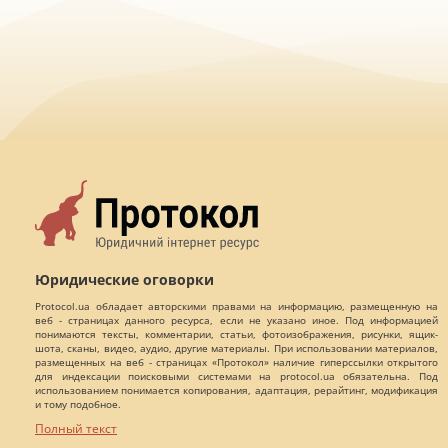
Юридические оговорки
Protocol.ua обладает авторскими правами на информацию, размещенную на
веб - страницах данного ресурса, если не указано иное. Под информацией
понимаются тексты, комментарии, статьи, фотоизображения, рисунки, ящик-
шота, сканы, видео, аудио, другие материалы. При использовании материалов,
размещенных на веб - страницах «Протокол» наличие гиперссылки открытого
для индексации поисковыми системами на protocol.ua обязательна. Под
использованием понимается копирования, адаптация, рерайтинг, модификация
и тому подобное.
Полный текст