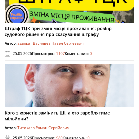
Штраф ТЦК при зміні місця проживання: розбір
судового рішення про скасування штрафу
Автор:
адвокат Васильев Павел Сергеевич
25.05.2026
Просмотров:
1107
Коментарии:
0
Кого з юристів замінить ШІ, а хто зароблятиме
мільйони?
Автор:
Титикало Роман Сергійович
25.05.2026
Просмотров:
980
Коментарии:
0