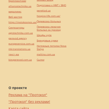
бриллиантами
Подготовка к НМТ / ВНО
alliancetechnika.ua
pereklad.ua
миралинкс
hospice-life.com.ua/
Веб мастер
Перевозка больных
https://motokosmos.ua/
Перевозка лежачих
Синтезаторы
больных за границу
agrotechnika.com.ua
Шкафы купе
perevod.agency
Брендовые сумки
europeservice.com.ua
Натяжные потолки Nova
mk-translations.ua
Stelya
текст юа
maltina.com.ua
kievperevod.com.ua
Cылки
О проекте
Реклама на "Протокол"
"Протокол" без реклами!
Карта сайта