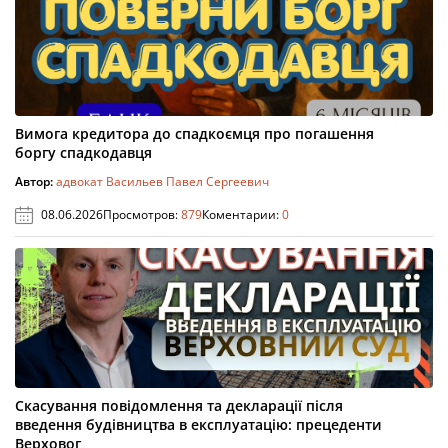
Вимога кредитора до спадкоємця про погашення
боргу спадкодавця
Автор:
адвокат Васильев Павел Сергеевич
08.06.2026
Просмотров:
879
Коментарии:
0
Скасування повідомлення та декларації після
введення будівництва в експлуатацію: прецеденти
Верховог