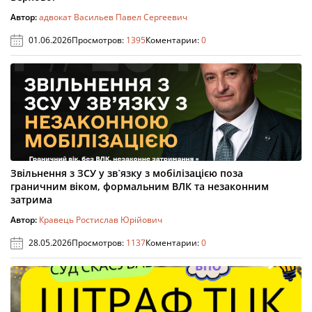
Автор:
адвокат Васильев Павел Сергеевич
01.06.2026
Просмотров:
1395
Коментарии:
0
Звільнення з ЗСУ у зв`язку з мобілізацією поза
граничним віком, формальним ВЛК та незаконним
затрима
Автор:
Кравець Ростислав Юрійович
28.05.2026
Просмотров:
1137
Коментарии:
0