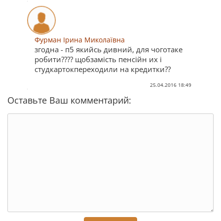
Фурман Ірина Миколаївна
згодна - п5 якийсь дивний, для чоготаке
робити???? щобзамість пенсійн их і
студкартокпереходили на кредитки??
25.04.2016 18:49
Оставьте Ваш комментарий: