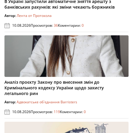
В Україні запустили автоматичне зняття арешту з
банківських рахунків: які зміни чекають боржників
Автор:
Лента от Протокола
10.08.2026
Просмотров:
36
Коментарии:
0
Аналіз проєкту Закону про внесення змін до
Кримінального кодексу України щодо захисту
легального рин
Автор:
Адвокатське об'єднання Barristers
10.08.2026
Просмотров:
119
Коментарии:
0