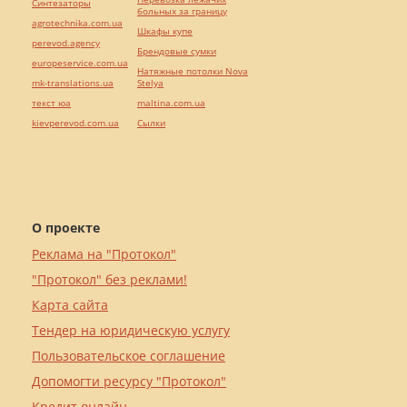
Синтезаторы
больных за границу
agrotechnika.com.ua
Шкафы купе
perevod.agency
Брендовые сумки
europeservice.com.ua
Натяжные потолки Nova
mk-translations.ua
Stelya
текст юа
maltina.com.ua
kievperevod.com.ua
Cылки
О проекте
Реклама на "Протокол"
"Протокол" без реклами!
Карта сайта
Тендер на юридическую услугу
Пользовательское соглашение
Допомогти ресурсу "Протокол"
Кредит онлайн