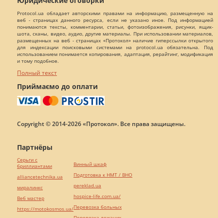
Юридические оговорки
Protocol.ua обладает авторскими правами на информацию, размещенную на
веб - страницах данного ресурса, если не указано иное. Под информацией
понимаются тексты, комментарии, статьи, фотоизображения, рисунки, ящик-
шота, сканы, видео, аудио, другие материалы. При использовании материалов,
размещенных на веб - страницах «Протокол» наличие гиперссылки открытого
для индексации поисковыми системами на protocol.ua обязательна. Под
использованием понимается копирования, адаптация, рерайтинг, модификация
и тому подобное.
Полный текст
Приймаємо до оплати
Copyright © 2014-2026 «Протокол». Все права защищены.
Партнёры
Серьги с
Винный шкаф
бриллиантами
Подготовка к НМТ / ВНО
alliancetechnika.ua
pereklad.ua
миралинкс
hospice-life.com.ua/
Веб мастер
Перевозка больных
https://motokosmos.ua/
Перевозка лежачих