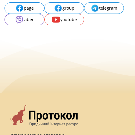
page
group
telegram
viber
youtube