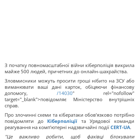
З початку повномасштабної війни кіберполіція викрила
майже 500 людей, причетних до онлайн-шахрайства.
Зловмисники можуть просити гроші нібито на ЗСУ або
виманювати ваші дані карток, обіцяючи фінансову
допомогу,
/14030
" rel="nofollow"
target="_blank">повідомляє Міністерство внутрішніх
справ.
Про злочинні схеми та кібератаки обов’язково потрібно
повідомляти до
Кіберполіції
та Урядової команди
реагування на компʼютерні надзвичайні події
CERT-UA
.
"Це важливо робити, щоб фахівці блокували