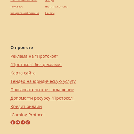
текст юа
maltina.com.ua
kievperevod.com.ua
Cылки
О проекте
Реклама на "Протокол"
"Протокол" без реклами!
Карта сайта
Тендер на юридическую услугу
Пользовательское соглашение
Допомогти ресурсу "Протокол"
Кредит онлайн
iGaming Protocol