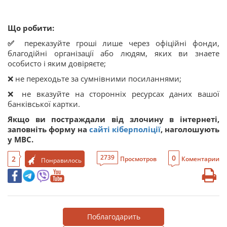
Що робити:
✅
переказуйте гроші лише через офіційні фонди,
благодійні організації або людям, яких ви знаете
особисто і яким довіряєте;
❌ не переходьте за сумнівними посиланнями;
❌ не вказуйте на сторонніх ресурсах даних вашої
банківської картки.
Якщо ви постраждали від злочину в інтернеті,
заповніть форму на
сайті кіберполіції
, наголошують
у МВС.
0
2739
2
Просмотров
Коментарии
Понравилось
Поблагодарить