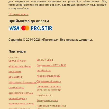
для индексации поисковыми системами на protocol.ua обязательна. Под
использованием понимается копирования, адаптация, рерайтинг, модификация
и тому подобное.
Полный текст
Приймаємо до оплати
Copyright © 2014-2026 «Протокол». Все права защищены.
Партнёры
Серьги с
Винный шкаф
бриллиантами
Подготовка к НМТ / ВНО
alliancetechnika.ua
pereklad.ua
миралинкс
hospice-life.com.ua/
Веб мастер
Перевозка больных
https://motokosmos.ua/
Перевозка лежачих
Синтезаторы
больных за границу
agrotechnika.com.ua
Шкафы купе
perevod.agency
Брендовые сумки
europeservice.com.ua
Натяжные потолки Nova
mk-translations.ua
Stelya