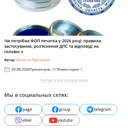
Чи потрібна ФОП печатка у 2026 році: правила
застосування, роз'яснення ДПС та відповіді на
головні з
Автор:
Лента от Протокола
05.08.2026
Просмотров:
347
Коментарии:
0
Смотреть все консультации
Мы в социальных сетях:
page
group
telegram
viber
youtube