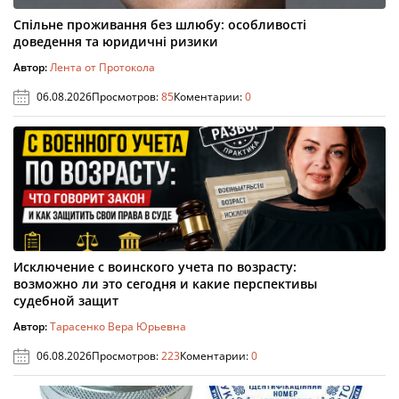
Спільне проживання без шлюбу: особливості
доведення та юридичні ризики
Автор:
Лента от Протокола
06.08.2026
Просмотров:
85
Коментарии:
0
Исключение с воинского учета по возрасту:
возможно ли это сегодня и какие перспективы
судебной защит
Автор:
Тарасенко Вера Юрьевна
06.08.2026
Просмотров:
223
Коментарии:
0