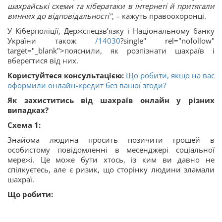
шахрайські схеми та кібератаки в інтернеті й притягали
винних до відповідальності"
, – кажуть правоохоронці.
У Кіберполіції, Держспецзв’язку і Національному банку
України також
/14030
?single" rel="nofollow"
target="_blank">пояснили, як розпізнати шахраїв і
вберегтися від них.
Користуйтеся консультацією:
Що робити, якщо на вас
оформили онлайн-кредит без вашої згоди?
Як захиститись від шахраїв онлайн у різних
випадках?
Схема 1:
Знайома людина просить позичити грошей в
особистому повідомленні в месенджері соціальної
мережі. Це може бути хтось, із ким ви давно не
спілкуєтесь, але є ризик, що сторінку людини зламали
шахраї.
Що робити: