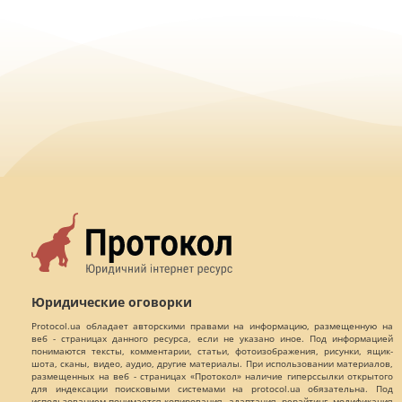
Юридические оговорки
Protocol.ua обладает авторскими правами на информацию, размещенную на
веб - страницах данного ресурса, если не указано иное. Под информацией
понимаются тексты, комментарии, статьи, фотоизображения, рисунки, ящик-
шота, сканы, видео, аудио, другие материалы. При использовании материалов,
размещенных на веб - страницах «Протокол» наличие гиперссылки открытого
для индексации поисковыми системами на protocol.ua обязательна. Под
использованием понимается копирования, адаптация, рерайтинг, модификация