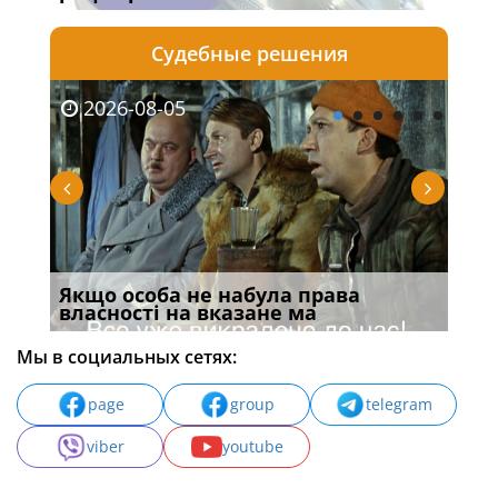
Судебные решения
2026-08-05
20
ання
Якщо особа не набула права
Дії
власності на вказане ма
Укр
Мы в социальных сетях:
page
group
telegram
viber
youtube