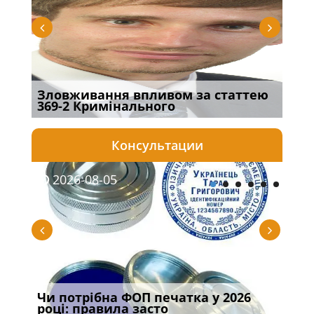
Зловживання впливом за статтею
Пер
369-2 Кримінального
інш
Консультации
2026-08-05
20
ану:
Чи потрібна ФОП печатка у 2026
Штр
році: правила засто
заг