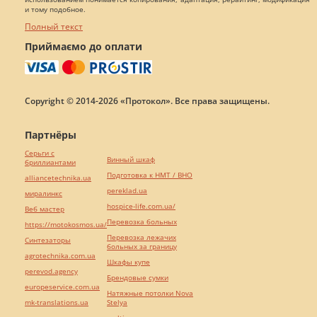
и тому подобное.
Полный текст
Приймаємо до оплати
Copyright © 2014-2026 «Протокол». Все права защищены.
Партнёры
Серьги с
Винный шкаф
бриллиантами
Подготовка к НМТ / ВНО
alliancetechnika.ua
pereklad.ua
миралинкс
hospice-life.com.ua/
Веб мастер
Перевозка больных
https://motokosmos.ua/
Перевозка лежачих
Синтезаторы
больных за границу
agrotechnika.com.ua
Шкафы купе
perevod.agency
Брендовые сумки
europeservice.com.ua
Натяжные потолки Nova
mk-translations.ua
Stelya