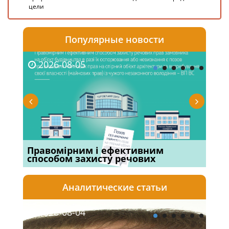
цели
Популярные новости
2026-08-05
20
х
Правомірним і ефективним
Суд
способом захисту речових
вій
Аналитические статьи
2026-08-04
20