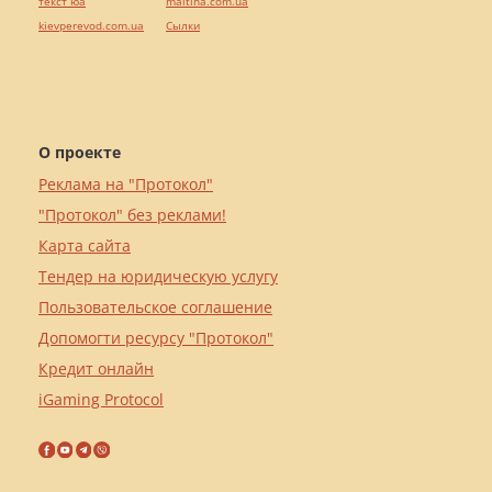
текст юа
maltina.com.ua
kievperevod.com.ua
Cылки
О проекте
Реклама на "Протокол"
"Протокол" без реклами!
Карта сайта
Тендер на юридическую услугу
Пользовательское соглашение
Допомогти ресурсу "Протокол"
Кредит онлайн
iGaming Protocol