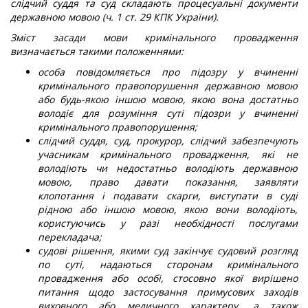
слідчий суддя та суд складають процесуальні документи
державною мовою (ч. 1 ст. 29 КПК України).
Зміст засади мови кримінального провадження
визначається такими положеннями:
особа повідомляється про підозру у вчиненні
кримінального правопорушення державною мовою
або будь-якою іншою мовою, якою вона достатньо
володіє для розуміння суті підозри у вчиненні
кримінального правопорушення
;
слідчий суддя, суд, прокурор, слідчий забезпечують
учасникам кримінального провадження, які не
володіють чи недостатньо володіють державною
мовою, право давати показання, заявляти
клопотання і подавати скарги, виступати в суді
рідною або іншою мовою, якою вони володіють,
користуючись у разі необхідності послугами
перекладача
;
судові рішення, якими суд закінчує судовий розгляд
по суті, надаються сторонам кримінального
провадження або особі, стосовно якої вирішено
питання щодо застосування примусових заходів
виховного або медичного характеру, а також