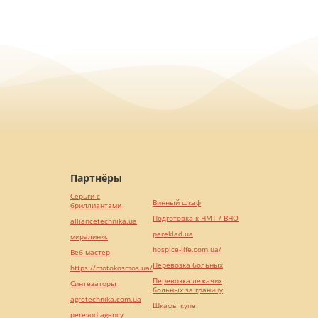
Партнёры
Серьги с
Винный шкаф
бриллиантами
Подготовка к НМТ / ВНО
alliancetechnika.ua
pereklad.ua
миралинкс
hospice-life.com.ua/
Веб мастер
Перевозка больных
https://motokosmos.ua/
Перевозка лежачих
Синтезаторы
больных за границу
agrotechnika.com.ua
Шкафы купе
perevod.agency