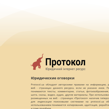
Юридические оговорки
Protocol.ua обладает авторскими правами на информацию,
веб - страницах данного ресурса, если не указано иное. 
понимаются тексты, комментарии, статьи, фотоизображения,
шота, сканы, видео, аудио, другие материалы. При использов
размещенных на веб - страницах «Протокол» наличие гиперс
для индексации поисковыми системами на protocol.ua об
использованием понимается копирования, адаптация, рерайти
и тому подобное.