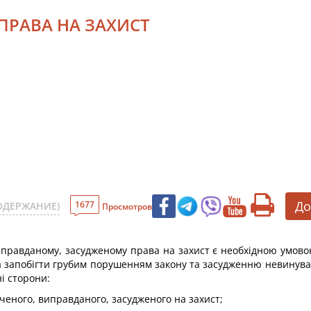
 ПРАВА НА ЗАХИСТ
До
1677
ОДЕРЖАНИЕ)
Просмотров
правданому, засудженому права на захист є необхідною умов
запобігти грубим порушенням закону та засудженню невинувато
ні сторони:
еного, виправданого, засудженого на захист;