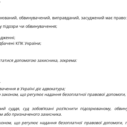
.
рюваний, обвинувачений, виправданий, засуджений має право:
ду підозри чи обвинувачення;
адженні;
дбачені КПК України;
статися допомогою захисника, зокрема:
;
ачення в Україні діє адвокатура;
о законом, що регулює надання безоплатної правової допомоги
чий суддя, суд зобов’язані роз’яснити підозрюваному, обв
им або призначеного захисника.
аконом, що регулює надання безоплатної правової допомоги, 