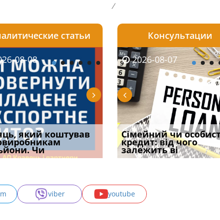
/
алитические статьи
Консультации
08-06
26-08-08
2026-08-05
2026-08-06
2026-08-07
2026-08-07
2026-07-30
уд встановив для
яць, який коштував
Чи потрібна ФОП
Документи, на яких не
Огляд практики ВС від
Сімейний чи особис
Восьмий ААС фак
одування шкоди
овиробникам
печатка у 2026 році:
проставляється
Ростислава Кравця, що
кредит: від чого
підтвердив, що 
с
ьйони. Чи
правила засто
апостиль: пер
опублі
залежить ві
може скас
am
viber
youtube