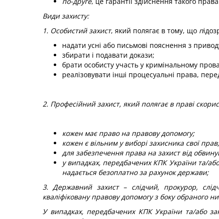
по-друге
, це гарантії здійснення такого права
Види захисту:
1. Особистий захист
, який полягає в тому,
що
п
ідоз
надати усні або письмові пояснення з приво
збирати і подавати докази;
брати особисту участь у кримінальному пров
реалізовувати інші процесуальні права, пере
2. Професійний захист, який полягає в праві скори
кожен має право на правову допомогу;
кожен є вільним у виборі захисника свої прав
для забезпечення права на захист від обвинув
у випадках, передбачених КПК України та/аб
надається безоплатно за рахунок держави;
3. Державний захист
– слідчий, прокурор, слід
кваліфіковану правову допомогу з боку обраного н
У випадках, передбачених КПК України та/або з