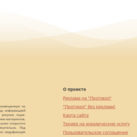
О проекте
Реклама на "Протокол"
"Протокол" без реклами!
 размещенную на
Под информацией
Карта сайта
 рисунки, ящик-
ании материалов,
Тендер на юридическую услугу
сылки открытого
язательна. Под
Пользовательское соглашение
нг, модификация