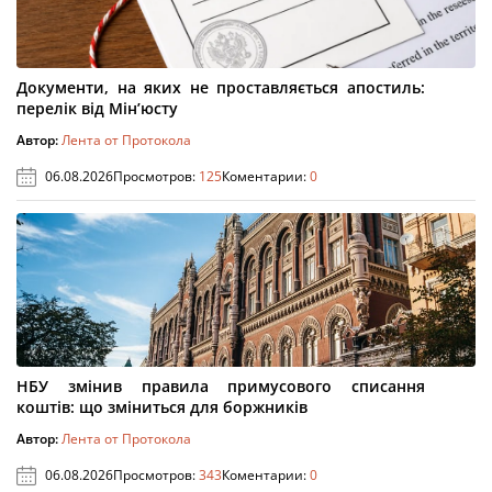
Документи, на яких не проставляється апостиль:
перелік від Мін’юсту
Автор:
Лента от Протокола
06.08.2026
Просмотров:
125
Коментарии:
0
НБУ змінив правила примусового списання
коштів: що зміниться для боржників
Автор:
Лента от Протокола
06.08.2026
Просмотров:
343
Коментарии:
0