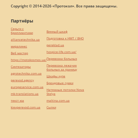
Copyright © 2014-2026 «Протокол». Все права защищены.
Партнёры
Серьги с
Винный шкаф
бриллиантами
Подготовка к НМТ / ВНО
alliancetechnika.ua
pereklad.ua
миралинкс
hospice-life.com.ua/
Веб мастер
Перевозка больных
https://motokosmos.ua/
Перевозка лежачих
Синтезаторы
больных за границу
agrotechnika.com.ua
Шкафы купе
perevod.agency
Брендовые сумки
europeservice.com.ua
Натяжные потолки Nova
mk-translations.ua
Stelya
текст юа
maltina.com.ua
kievperevod.com.ua
Cылки