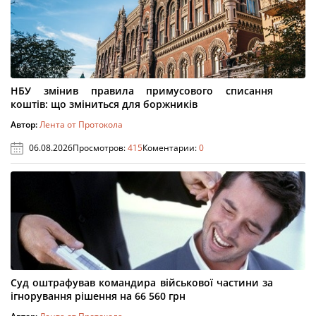
НБУ змінив правила примусового списання
коштів: що зміниться для боржників
Автор:
Лента от Протокола
06.08.2026
Просмотров:
415
Коментарии:
0
Суд оштрафував командира військової частини за
ігнорування рішення на 66 560 грн