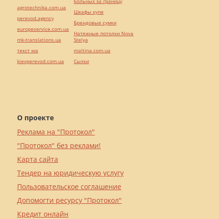
больных за границу
agrotechnika.com.ua
Шкафы купе
perevod.agency
Брендовые сумки
europeservice.com.ua
Натяжные потолки Nova
mk-translations.ua
Stelya
текст юа
maltina.com.ua
kievperevod.com.ua
Cылки
О проекте
Реклама на "Протокол"
"Протокол" без реклами!
Карта сайта
Тендер на юридическую услугу
Пользовательское соглашение
Допомогти ресурсу "Протокол"
Кредит онлайн