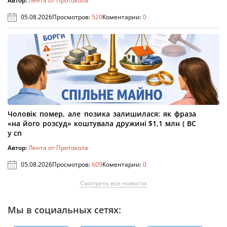
Автор:
Лента от Протокола
05.08.2026
Просмотров:
520
Коментарии:
0
Чоловік помер, але позика залишилася: як фраза
«на його розсуд» коштувала дружині $1,1 млн ( ВС
у сп
Автор:
Лента от Протокола
05.08.2026
Просмотров:
609
Коментарии:
0
Смотреть все новости
Мы в социальных сетях: