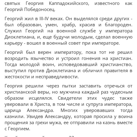
святых Георгия Каппадокийского, известного как
Георгий Победоносец.
Георгий жил в III-IV веках. Он выделялся среди других -
был образован, умен, храбр, красив и благороден.
Служил Георгий на военной службе у императора
Диоклетиана, и, еще будучи молодым, сделал военную
карьеру - вошел в военный совет при императоре.
Георгий был верен императору, пока тот не решил
возродить язычество и устроил гонения на христиан.
Тогда молодой воин, исповедовавший христианство,
выступил против Диоклетиана и обличил правителя в
жестокости и несправедливости.
Георгия решили через пытки заставить отречься от
христианской веры, но мужчина каждый раз чудесным
образом исцелялся. Свидетели этих чудес также
уверовали в Христа, в том числе и супруга императора,
царица Александра. Многих уверовавших тогда
казнили. Увидев Александру, которая просила у воина
прощения за грехи мужа, ее отправили на казнь вместе
с Георгием.