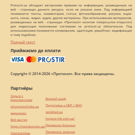
Protocol.ua обладает авторскими правами на информацию, размещенную на
веб - страницах данного ресурса, если не указано иное. Под информацией
понимаются тексты, комментарии, статьи, фотоизображения, рисунки, ящик-
шота, сканы, видео, аудио, другие материалы. При использовании материалов,
размещенных на веб - страницах «Протокол» наличие гиперссылки открытого
для индексации поисковыми системами на protocol.ua обязательна. Под
использованием понимается копирования, адаптация, рерайтинг, модификация
и тому подобное.
Полный текст
Приймаємо до оплати
Copyright © 2014-2026 «Протокол». Все права защищены.
Партнёры
Серьги с
Винный шкаф
бриллиантами
Подготовка к НМТ / ВНО
alliancetechnika.ua
pereklad.ua
миралинкс
hospice-life.com.ua/
Веб мастер
Перевозка больных
https://motokosmos.ua/
Перевозка лежачих
Синтезаторы