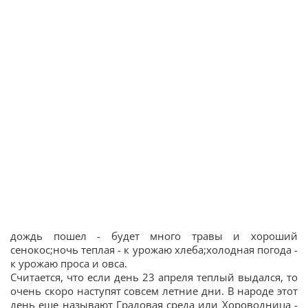
дождь пошел - будет много травы и хороший
сенокос;ночь теплая - к урожаю хлеба;холодная погода -
к урожаю проса и овса.
Считается, что если день 23 апреля теплый выдался, то
очень скоро наступят совсем летние дни. В народе этот
день еще называют Градовая среда или Хороводница -