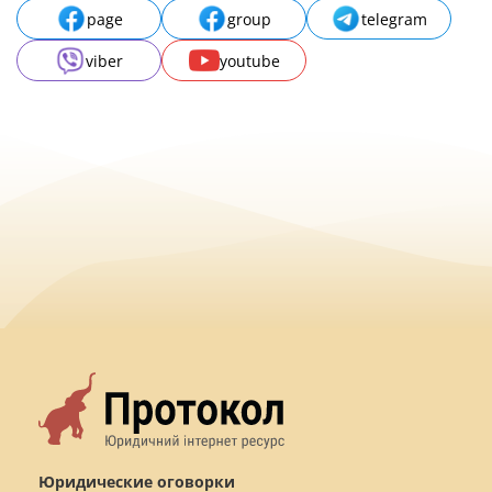
page
group
telegram
viber
youtube
Юридические оговорки