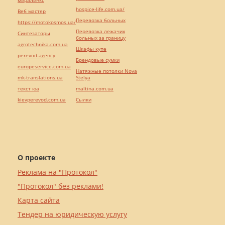
миралинкс
hospice-life.com.ua/
Веб мастер
Перевозка больных
https://motokosmos.ua/
Перевозка лежачих
Синтезаторы
больных за границу
agrotechnika.com.ua
Шкафы купе
perevod.agency
Брендовые сумки
europeservice.com.ua
Натяжные потолки Nova
mk-translations.ua
Stelya
текст юа
maltina.com.ua
kievperevod.com.ua
Cылки
О проекте
Реклама на "Протокол"
"Протокол" без реклами!
Карта сайта
Тендер на юридическую услугу