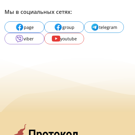
Мы в социальных сетях:
page
group
telegram
viber
youtube