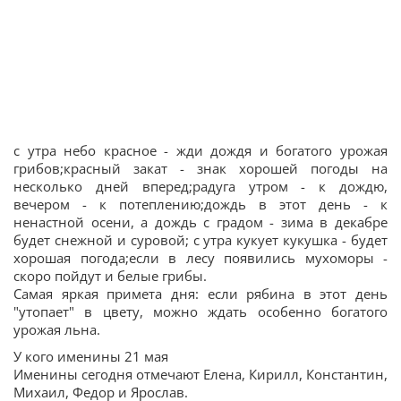
с утра небо красное - жди дождя и богатого урожая
грибов;красный закат - знак хорошей погоды на
несколько дней вперед;радуга утром - к дождю,
вечером - к потеплению;дождь в этот день - к
ненастной осени, а дождь с градом - зима в декабре
будет снежной и суровой; с утра кукует кукушка - будет
хорошая погода;если в лесу появились мухоморы -
скоро пойдут и белые грибы.
Самая яркая примета дня: если рябина в этот день
"утопает" в цвету, можно ждать особенно богатого
урожая льна.
У кого именины 21 мая
Именины сегодня отмечают Елена, Кирилл, Константин,
Михаил, Федор и Ярослав.