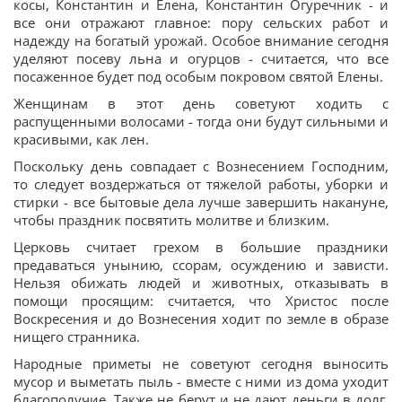
косы, Константин и Елена, Константин Огуречник - и
все они отражают главное: пору сельских работ и
надежду на богатый урожай. Особое внимание сегодня
уделяют посеву льна и огурцов - считается, что все
посаженное будет под особым покровом святой Елены.
Женщинам в этот день советуют ходить с
распущенными волосами - тогда они будут сильными и
красивыми, как лен.
Поскольку день совпадает с Вознесением Господним,
то следует воздержаться от тяжелой работы, уборки и
стирки - все бытовые дела лучше завершить накануне,
чтобы праздник посвятить молитве и близким.
Церковь считает грехом в большие праздники
предаваться унынию, ссорам, осуждению и зависти.
Нельзя обижать людей и животных, отказывать в
помощи просящим: считается, что Христос после
Воскресения и до Вознесения ходит по земле в образе
нищего странника.
Народные приметы не советуют сегодня выносить
мусор и выметать пыль - вместе с ними из дома уходит
благополучие. Также не берут и не дают деньги в долг,