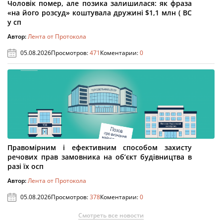
Чоловік помер, але позика залишилася: як фраза
«на його розсуд» коштувала дружині $1,1 млн ( ВС
у сп
Автор:
Лента от Протокола
05.08.2026
Просмотров:
471
Коментарии:
0
Правомірним і ефективним способом захисту
речових прав замовника на об’єкт будівництва в
разі їх осп
Автор:
Лента от Протокола
05.08.2026
Просмотров:
378
Коментарии:
0
Смотреть все новости