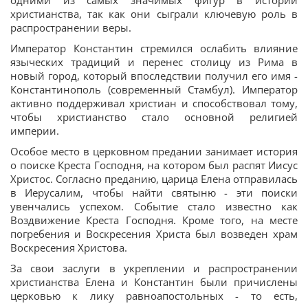
одними из самых значимых фигур в истории
христианства, так как они сыграли ключевую роль в
распространении веры.
Император Константин стремился ослабить влияние
языческих традиций и перенес столицу из Рима в
новый город, который впоследствии получил его имя -
Константинополь (современный Стамбул). Император
активно поддерживал христиан и способствовал тому,
чтобы христианство стало основной религией
империи.
Особое место в церковном предании занимает история
о поиске Креста Господня, на котором был распят Иисус
Христос. Согласно преданию, царица Елена отправилась
в Иерусалим, чтобы найти святыню - эти поиски
увенчались успехом. Событие стало известно как
Воздвижение Креста Господня. Кроме того, на месте
погребения и Воскресения Христа был возведен храм
Воскресения Христова.
За свои заслуги в укреплении и распространении
христианства Елена и Константин были причислены
церковью к лику равноапостольных - то есть,