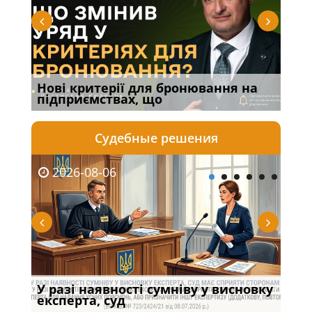
то
Нові критерії для бронювання на
Вим
підприємствах, що
про
Судебные решения
2026-08-06
20
У разі наявності сумніву у висновку
Якщ
с
експерта, суд
вла