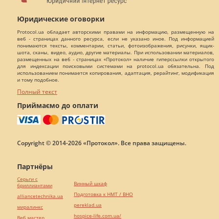
Юридические оговорки
Protocol.ua обладает авторскими правами на информацию, размещенную на
веб - страницах данного ресурса, если не указано иное. Под информацией
понимаются тексты, комментарии, статьи, фотоизображения, рисунки, ящик-
шота, сканы, видео, аудио, другие материалы. При использовании материалов,
размещенных на веб - страницах «Протокол» наличие гиперссылки открытого
для индексации поисковыми системами на protocol.ua обязательна. Под
использованием понимается копирования, адаптация, рерайтинг, модификация
и тому подобное.
Полный текст
Приймаємо до оплати
Copyright © 2014-2026 «Протокол». Все права защищены.
Партнёры
Серьги с
Винный шкаф
бриллиантами
Подготовка к НМТ / ВНО
alliancetechnika.ua
pereklad.ua
миралинкс
hospice-life.com.ua/
Веб мастер