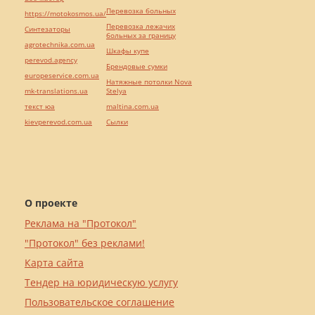
Перевозка больных
https://motokosmos.ua/
Перевозка лежачих
Синтезаторы
больных за границу
agrotechnika.com.ua
Шкафы купе
perevod.agency
Брендовые сумки
europeservice.com.ua
Натяжные потолки Nova
mk-translations.ua
Stelya
текст юа
maltina.com.ua
kievperevod.com.ua
Cылки
О проекте
Реклама на "Протокол"
"Протокол" без реклами!
Карта сайта
Тендер на юридическую услугу
Пользовательское соглашение