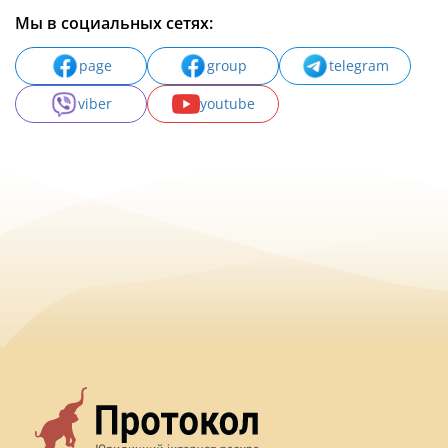
Мы в социальных сетях:
page
group
telegram
viber
youtube