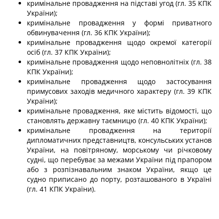
кримінальне провадження на підставі угод (гл. 35 КПК
України);
кримінальне провадження у формі приватного
обвинувачення (гл. 36 КПК України);
кримінальне провадження щодо окремої категорії
осіб (гл. 37 КПК України);
кримінальне провадження щодо неповнолітніх (гл. 38
КПК України);
кримінальне провадження щодо застосування
примусових заходів медичного характеру (гл. 39 КПК
України);
кримінальне провадження, яке містить відомості, що
становлять державну таємницю (гл. 40 КПК України);
кримінальне провадження на території
дипломатичних представництв, консульських установ
України, на повітряному, морському чи річковому
судні, що перебуває за межами України під прапором
або з розпізнавальним знаком України, якщо це
судно приписано до порту, розташованого в Україні
(гл. 41 КПК України).