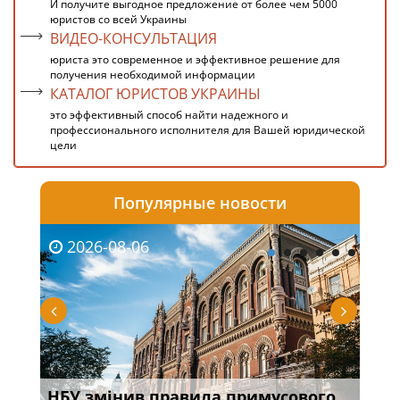
И получите выгодное предложение от более чем 5000
юристов со всей Украины
ВИДЕО-КОНСУЛЬТАЦИЯ
юриста это современное и эффективное решение для
получения необходимой информации
КАТАЛОГ ЮРИСТОВ УКРАИНЫ
это эффективный способ найти надежного и
профессионального исполнителя для Вашей юридической
цели
Популярные новости
2026-08-06
20
НБУ змінив правила примусового
Якщ