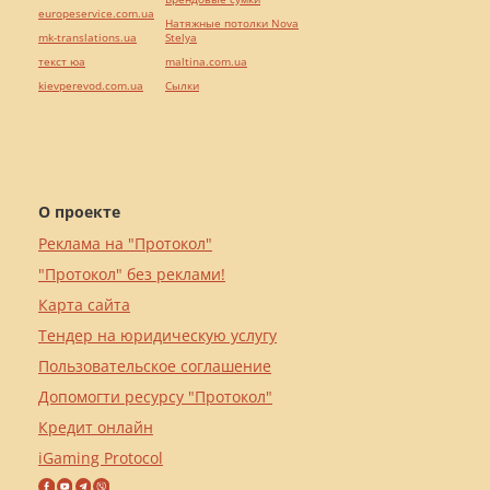
europeservice.com.ua
Натяжные потолки Nova
mk-translations.ua
Stelya
текст юа
maltina.com.ua
kievperevod.com.ua
Cылки
О проекте
Реклама на "Протокол"
"Протокол" без реклами!
Карта сайта
Тендер на юридическую услугу
Пользовательское соглашение
Допомогти ресурсу "Протокол"
Кредит онлайн
iGaming Protocol