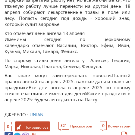
В церкви запрета на работу нет, но все же считается, что
тяжелую работу лучше перенести на другой день. 18
апреля собирают лекарственные травы в поле или
лесу. Попасть сегодня под дождь - хороший знак,
который сулит здоровье.
Кто отмечает день ангела 18 апреля
Именины сегодня по церковному
календарю отмечают Василий, Виктор, Ефим, Иван,
Кузьма, Михаил, Тамара, Феликс.
По старому стилю день ангела у Алексея, Георгия,
Марка, Николая, Платона, Семена, Феодула.
Вас также могут заинтересовать новости:Полный
православный на апрель 2025: важные даты и главные
праздникиВсе дни ангела в апреле 2025 по новому
стилю: счастливые имена для детейКакие праздники в
апреле 2025: будем ли отдыхать на Пасху
ДЖЕРЕЛО :
UNIAN
0
321
0
Просмотров
Коментарии
Понравилось