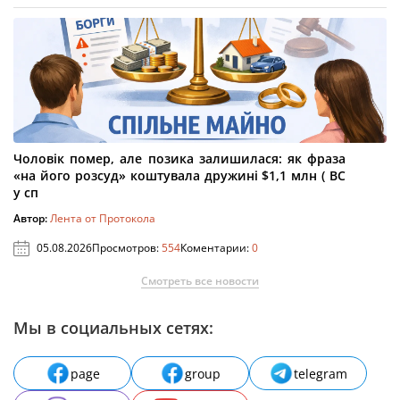
Чоловік помер, але позика залишилася: як фраза
«на його розсуд» коштувала дружині $1,1 млн ( ВС
у сп
Автор:
Лента от Протокола
05.08.2026
Просмотров:
554
Коментарии:
0
Смотреть все новости
Мы в социальных сетях:
page
group
telegram