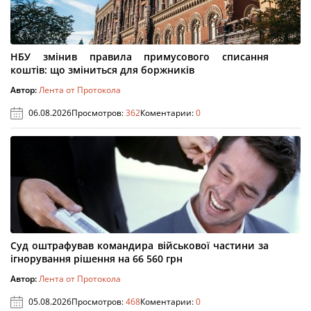
НБУ змінив правила примусового списання
коштів: що зміниться для боржників
Автор:
Лента от Протокола
06.08.2026
Просмотров:
362
Коментарии:
0
Суд оштрафував командира військової частини за
ігнорування рішення на 66 560 грн
Автор:
Лента от Протокола
05.08.2026
Просмотров:
468
Коментарии:
0