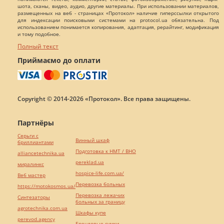
шота, сканы, видео, аудио, другие материалы. При использовании материалов,
размещенных на веб - страницах «Протокол» наличие гиперссылки открытого
для индексации поисковыми системами на protocol.ua обязательна. Под
использованием понимается копирования, адаптация, рерайтинг, модификация
и тому подобное.
Полный текст
Приймаємо до оплати
Copyright © 2014-2026 «Протокол». Все права защищены.
Партнёры
Серьги с
Винный шкаф
бриллиантами
Подготовка к НМТ / ВНО
alliancetechnika.ua
pereklad.ua
миралинкс
hospice-life.com.ua/
Веб мастер
Перевозка больных
https://motokosmos.ua/
Перевозка лежачих
Синтезаторы
больных за границу
agrotechnika.com.ua
Шкафы купе
perevod.agency
Брендовые сумки