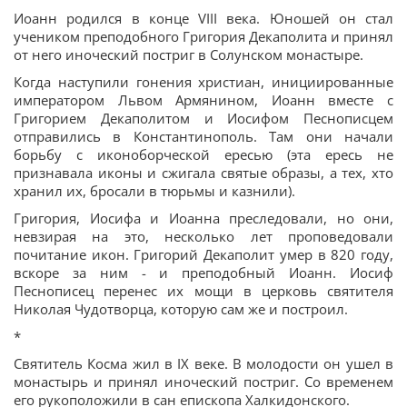
Иоанн родился в конце VIII века. Юношей он стал
учеником преподобного Григория Декаполита и принял
от него иноческий постриг в Солунском монастыре.
Когда наступили гонения христиан, инициированные
императором Львом Армянином, Иоанн вместе с
Григорием Декаполитом и Иосифом Песнописцем
отправились в Константинополь. Там они начали
борьбу с иконоборческой ересью (эта ересь не
признавала иконы и сжигала святые образы, а тех, хто
хранил их, бросали в тюрьмы и казнили).
Григория, Иосифа и Иоанна преследовали, но они,
невзирая на это, несколько лет проповедовали
почитание икон. Григорий Декаполит умер в 820 году,
вскоре за ним - и преподобный Иоанн. Иосиф
Песнописец перенес их мощи в церковь святителя
Николая Чудотворца, которую сам же и построил.
*
Святитель Косма жил в IX веке. В молодости он ушел в
монастырь и принял иноческий постриг. Со временем
его рукоположили в сан епископа Халкидонского.