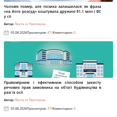
Чоловік помер, але позика залишилася: як фраза
«на його розсуд» коштувала дружині $1,1 млн ( ВС
у сп
Автор:
Лента от Протокола
05.08.2026
Просмотров:
471
Коментарии:
0
Правомірним і ефективним способом захисту
речових прав замовника на об’єкт будівництва в
разі їх осп
Автор:
Лента от Протокола
05.08.2026
Просмотров:
379
Коментарии:
0