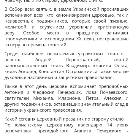
новому, так и по старому церковному стилю.
В Собор всех святых, в земле Украинской просиявших
вспоминают всех, кто канонизирован церковью, так и
неизвестных подвижников, которые своей жизнью,
молитвой и служением укрепляли христианскую
веру. Особое место в празднике занимают
новомученики и исповедники XX века, пострадавшие
за веру во времена гонений.
Среди наиболее почитаемых украинских святых -
апостол Андрей Первозванный, святой
равноапостольный князь Владимир, княгиня Ольга,
князь Аскольд, Константин Острожский, а также многие
духовные наставники и защитники православия.
Также в этот день церковь вспоминает преподобных
Антония и Феодосия Печерских, Иова Почаевского,
святителей Михаила, Илариона, Петра, Алексия и
других подвижников, оставивших значительный след в
истории украинского православия.
Какой сегодня церковный праздник по старому стилю
По юлианскому церковному календарю 14 июня
вспоминают преподобного Агапита Печерского -