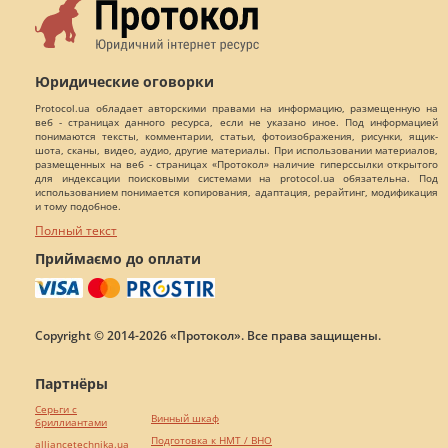
Юридические оговорки
Protocol.ua обладает авторскими правами на информацию, размещенную на
веб - страницах данного ресурса, если не указано иное. Под информацией
понимаются тексты, комментарии, статьи, фотоизображения, рисунки, ящик-
шота, сканы, видео, аудио, другие материалы. При использовании материалов,
размещенных на веб - страницах «Протокол» наличие гиперссылки открытого
для индексации поисковыми системами на protocol.ua обязательна. Под
использованием понимается копирования, адаптация, рерайтинг, модификация
и тому подобное.
Полный текст
Приймаємо до оплати
Copyright © 2014-2026 «Протокол». Все права защищены.
Партнёры
Серьги с
Винный шкаф
бриллиантами
Подготовка к НМТ / ВНО
alliancetechnika.ua