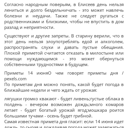
Согласно народным поверьям, в Елисеев день нельзя
лениться и долго бездельничать - это может навлечь
болезни и неудачи. Также не следует ругаться с
родственниками и близкими, чтобы не впустить в дом
разлад и неприятности.
Существуют и другие запреты. В старину верили, что в
этот день нельзя злоупотреблять едой и алкоголем,
распространять слухи и давать пустые обещания.
Плохой приметой считается отказать в милостыне или
помощи нуждающимся - это может обернуться
собственными трудностями в будущем.
Приметы 14 июняО чем говорят приметы дня /
pexels.com
По приметам дня можно понять, какой будет погода в
ближайшие недели и чего ждать от урожая:
лягушки громко квакают - будет ливень;густые облака в
полдень - вечером возможен дождь;много комаров
летает - будет богатый урожай ягод;мошкара роится
большими тучами - осень будет грибной.
Самая известная примета дня гласит: если 14 июня идет
дождь, то сырая и дождливая погода может задержаться