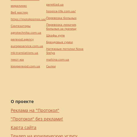
pereklad.ua
миралинкс
hospice-life.com.ua/
Веб мастер
Перевозка больных
https://motokosmos.ua/
Перевозка лежачих
Синтезаторы
больных за границу
agrotechnika.com.ua
Шкафы купе
perevod.agency
Брендовые сумки
europeservice.com.ua
Натяжные потолки Nova
mk-translations.ua
Stelya
текст юа
maltina.com.ua
kievperevod.com.ua
Cылки
О проекте
Реклама на "Протокол"
"Протокол" без реклами!
Карта сайта
Тендер на юридическую услугу