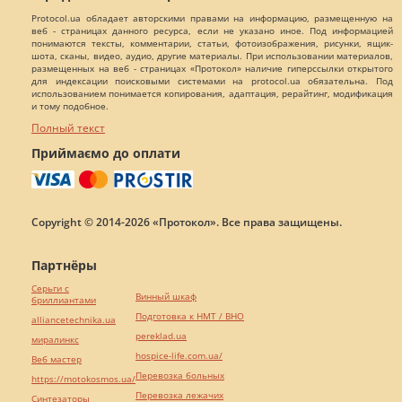
Protocol.ua обладает авторскими правами на информацию, размещенную на
веб - страницах данного ресурса, если не указано иное. Под информацией
понимаются тексты, комментарии, статьи, фотоизображения, рисунки, ящик-
шота, сканы, видео, аудио, другие материалы. При использовании материалов,
размещенных на веб - страницах «Протокол» наличие гиперссылки открытого
для индексации поисковыми системами на protocol.ua обязательна. Под
использованием понимается копирования, адаптация, рерайтинг, модификация
и тому подобное.
Полный текст
Приймаємо до оплати
Copyright © 2014-2026 «Протокол». Все права защищены.
Партнёры
Серьги с
Винный шкаф
бриллиантами
Подготовка к НМТ / ВНО
alliancetechnika.ua
pereklad.ua
миралинкс
hospice-life.com.ua/
Веб мастер
Перевозка больных
https://motokosmos.ua/
Перевозка лежачих
Синтезаторы