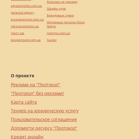
больных за границу
agrotechnika.com.ua
Шкафы купе
perevod.agency
Брендовые сумки
europeservice.com.ua
Натяжные потолки Nova
mk-translations.ua
Stelya
текст юа
maltina.com.ua
kievperevod.com.ua
Cылки
О проекте
Реклама на "Протокол"
"Протокол" без реклами!
Карта сайта
Тендер на юридическую услугу
Пользовательское соглашение
Допомогти ресурсу "Протокол"
Кредит онлайн