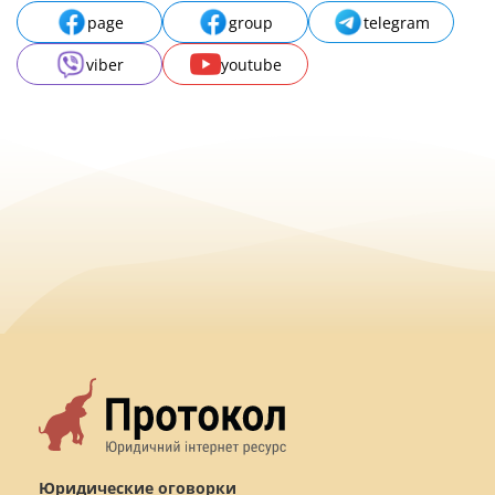
page
group
telegram
viber
youtube
Юридические оговорки