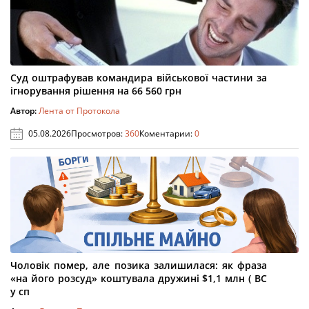
Суд оштрафував командира військової частини за
ігнорування рішення на 66 560 грн
Автор:
Лента от Протокола
05.08.2026
Просмотров:
360
Коментарии:
0
Чоловік помер, але позика залишилася: як фраза
«на його розсуд» коштувала дружині $1,1 млн ( ВС
у сп