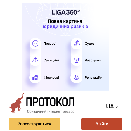
UA
Зареєструватися
Ввійти