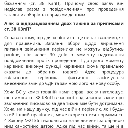
бажанням (ст. 38 КЗпП). Причому свою заяву він
надіслав разом з повідомленням про проведення
загальних зборів та порядком денним.
А як із відпрацюванням двох тижнів за приписами
ст. 38 КЗпП?
Справа в тому, що для керівника - це не так важливо, як
для працівника. Загальні збори щодо вирішення
питання звільнення керівника не можуть відбутись
раніше, ніж через 30 днів з моменту надсилання
повідомлення про їх проведення. І до цього моменту
керівник виконує функції керівника (хоча правильно
сказати до обрання нового). Адже процедура
звільнення керівника фактично закінчується
внесенням змін до ЄДР та заміною його на нову особу.
Хоча ВС у коментованій нами справі все ж наголошує,
що вимога ст. 38 КЗпП в частині надсилання заяви про
звільнення письмово за два тижні має бути дотримана.
Хоча, на нашу думку, під час війни керівник, як і будь-
який інший працівник, може скористатися нормами ст.
4 Закону №2136 і наполягати на звільненні за обраною
ним самостійно датою. Адже під час війни, та ще й в