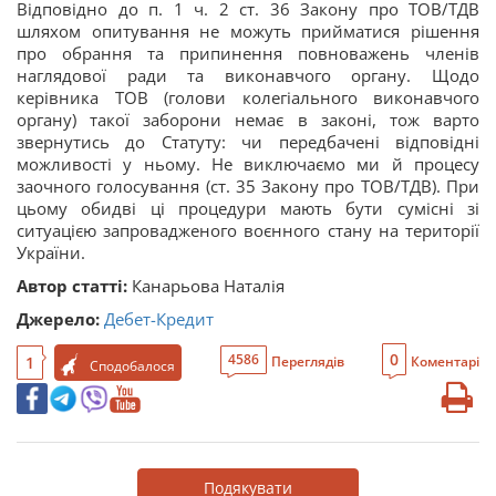
Відповідно до п. 1 ч. 2 ст. 36 Закону про ТОВ/ТДВ
шляхом опитування не можуть прийматися рішення
про обрання та припинення повноважень членів
наглядової ради та виконавчого органу. Щодо
керівника ТОВ (голови колегіального виконавчого
органу) такої заборони немає в законі, тож варто
звернутись до Статуту: чи передбачені відповідні
можливості у ньому. Не виключаємо ми й процесу
заочного голосування (ст. 35 Закону про ТОВ/ТДВ). При
цьому обидві ці процедури мають бути сумісні зі
ситуацією запровадженого воєнного стану на території
України.
Автор статті:
Канарьова Наталія
Джерело:
Дебет-Кредит
0
4586
1
Переглядів
Коментарі
Сподобалося
Подякувати