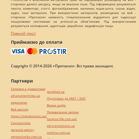
сторінках даного ресурсу, якщо не вказано інше. Під інформацією розуміються
тексти, коментарі, статті, фотозображення, малюнки, ящик-шота, скани, відео,
аудіо, інші матеріали. При використанні матеріалів, розміщених на веб -
сторінках «Протокол» наявність гіперпосилання відкритого для індексації
пошуковими системами на protocol.ua обов`язкове. Під використанням
розуміється копіювання, адаптація, рерайтинг, модифікація тощо.
Повний текст
Приймаємо до оплати
Copyright © 2014-2026 «Протокол». Всі права захищені.
Партнери
Сережки з діамантами
pereklad.ua
alliancetechnika.ua
Підготовка до НМТ / ЗНО
миралинкс
Винна шафа
Веб мастер
Перевезення хворих
https://motokosmos.ua/
hospice-life.com.ua/
Синтезатори
mk-translations.ua
perevod.agency
maltina.com.ua
agrotechnika.com.ua