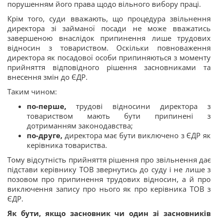
порушенням його права щодо вільного вибору праці.
Крім того, суди вважають, що процедура звільнення
директора зі займаної посади не може вважатись
завершеною внаслідок припинення лише трудових
відносин з товариством. Оскільки повноваження
директора як посадової особи припиняються з моменту
прийняття відповідного рішення засновниками та
внесення змін до ЄДР.
Таким чином:
по-перше,
трудові відносини директора з
товариством мають бути припинені з
дотриманням законодавства;
по-друге,
директора має бути виключено з ЄДР як
керівника товариства.
Тому відсутність прийняття рішення про звільнення дає
підстави керівнику ТОВ звернутись до суду і не лише з
позовом про припинення трудових відносин, а й про
виключення запису про нього як про керівника ТОВ з
ЄДР.
Як бути, якщо засновник чи один зі засновників