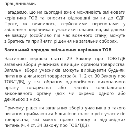
працівниками.
Нагадаємо, що на сьогодні вже є можливість змінювати
керівника ТОВ та вносити відповідні зміни до ЄДР.
Проте, як виявилось, серйозними перепонами у
звільненні керівника є учасники товариства, які далеко
не завжди (особливо під час воєнного стану) можуть
зібратись та прийняти рішення на загальних зборах.
Загальний порядок звільнення керівника ТОВ
Частиною першою статті 29 Закону про ТОВ/ТДВ
загальні збори учасників є вищим органом товариства.
Загальні збори учасників можуть вирішувати будь-які
питання діяльності товариства (ч. 1, 2 ст. 30 Закону про
ТОВ/ТДВ), у т.ч. обрання одноосібного виконавчого
органу товариства або членів колегіального
виконавчого органу (всіх чи окремо одного або
декількох з них).
Причому рішення загальних зборів учасників з такого
питання приймаються більшістю голосів усіх учасників
товариства, які мають право голосу з відповідних
питань (ч. 4 ст. 34 Закону про ТОВ/ТДВ).