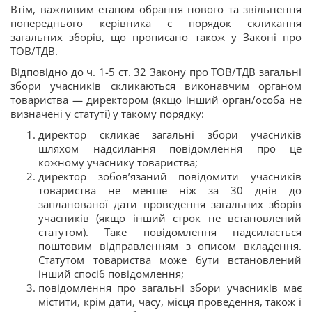
Втім, важливим етапом обрання нового та звільнення
попереднього керівника є порядок скликання
загальних зборів, що прописано також у Законі про
ТОВ/ТДВ.
Відповідно до ч. 1-5 ст. 32 Закону про ТОВ/ТДВ загальні
збори учасників скликаються виконавчим органом
товариства — директором (якщо інший орган/особа не
визначені у статуті) у такому порядку:
директор скликає загальні збори учасників
шляхом надсилання повідомлення про це
кожному учаснику товариства;
директор зобов’язаний повідомити учасників
товариства не менше ніж за 30 днів до
запланованої дати проведення загальних зборів
учасників (якщо інший строк не встановлений
статутом). Таке повідомлення надсилається
поштовим відправленням з описом вкладення.
Статутом товариства може бути встановлений
інший спосіб повідомлення;
повідомлення про загальні збори учасників має
містити, крім дати, часу, місця проведення, також і