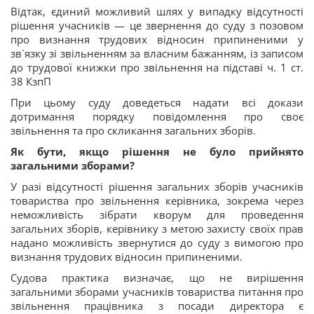
Відтак, єдиний можливий шлях у випадку відсутності
рішення учасників — це звернення до суду з позовом
про визнання трудових відносин припиненими у
зв`язку зі звільненням за власним бажанням, із записом
до трудової книжки про звільнення на підставі ч. 1 ст.
38 КзпП
При цьому суду доведеться надати всі докази
дотримання порядку повідомлення про своє
звільнення та про скликання загальних зборів.
Як бути, якщо рішення не було прийнято
загальними зборами?
У разі відсутності рішення загальних зборів учасників
товариства про звільнення керівника, зокрема через
неможливість зібрати кворум для проведення
загальних зборів, керівнику з метою захисту своїх прав
надано можливість звернутися до суду з вимогою про
визнання трудових відносин припиненими.
Судова практика визначає, що не вирішення
загальними зборами учасників товариства питання про
звільнення працівника з посади директора є