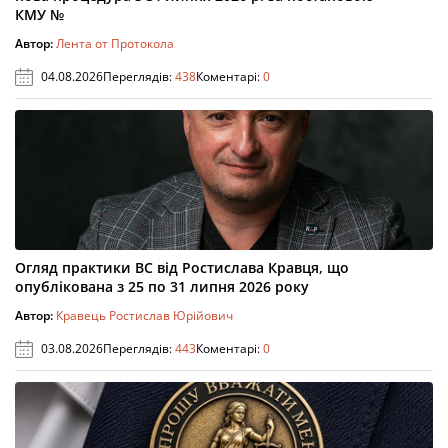
КМУ №
Автор:
Лента от Протокола
04.08.2026
Переглядів:
438
Коментарі:
0
Огляд практики ВС від Ростислава Кравця, що
опублікована з 25 по 31 липня 2026 року
Автор:
Кравець Ростислав Юрійович
03.08.2026
Переглядів:
443
Коментарі:
0