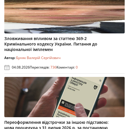
Зловживання впливом за статтею 369-2
Кримінального кодексу України. Питання до
національної імплемен
Автор:
Буняк Валерій Сергійович
04.08.2026
Переглядів:
736
Коментарі:
0
Переоформлення відстрочки за іншою підставою:
нова процедура з 31 липня 2026 р. за постановою