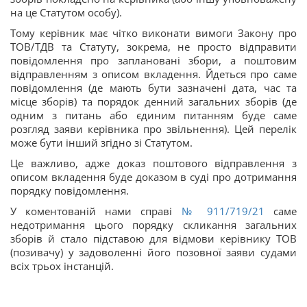
на це Статутом особу).
Тому керівник має чітко виконати вимоги Закону про
ТОВ/ТДВ та Статуту, зокрема, не просто відправити
повідомлення про заплановані збори, а поштовим
відправленням з описом вкладення. Йдеться про саме
повідомлення (де мають бути зазначені дата, час та
місце зборів) та порядок денний загальних зборів (де
одним з питань або єдиним питанням буде саме
розгляд заяви керівника про звільнення). Цей перелік
може бути інший згідно зі Статутом.
Це важливо, адже доказ поштового відправлення з
описом вкладення буде доказом в суді про дотримання
порядку повідомлення.
У коментованій нами справі
№ 911/719/21
саме
недотримання цього порядку скликання загальних
зборів й стало підставою для відмови керівнику ТОВ
(позивачу) у задоволенні його позовної заяви судами
всіх трьох інстанцій.