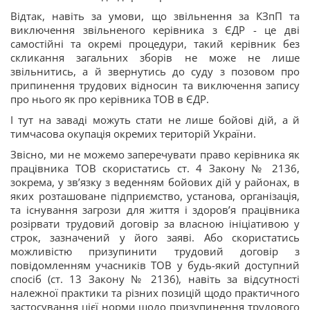
Відтак, навіть за умови, що звільнення за КЗпП та
виключення звільненого керівника з ЄДР - це дві
самостійні та окремі процедури, такий керівник без
скликання загальних зборів не може не лише
звільнитись, а й звернутись до суду з позовом про
припинення трудових відносин та виключення запису
про нього як про керівника ТОВ в ЄДР.
І тут на заваді можуть стати не лише бойові дій, а й
тимчасова окупація окремих територій України.
Звісно, ми не можемо заперечувати право керівника як
працівника ТОВ скористатись ст. 4 Закону № 2136,
зокрема, у зв’язку з веденням бойових дій у районах, в
яких розташоване підприємство, установа, організація,
та існування загрози для життя і здоров’я працівника
розірвати трудовий договір за власною ініціативою у
строк, зазначений у його заяві. Або скористатись
можливістю призупинити трудовий договір з
повідомленням учасників ТОВ у будь-який доступний
спосіб (ст. 13 Закону № 2136), навіть за відсутності
належної практики та різних позицій щодо практичного
застосування цієї норми щодо призупинення трудового