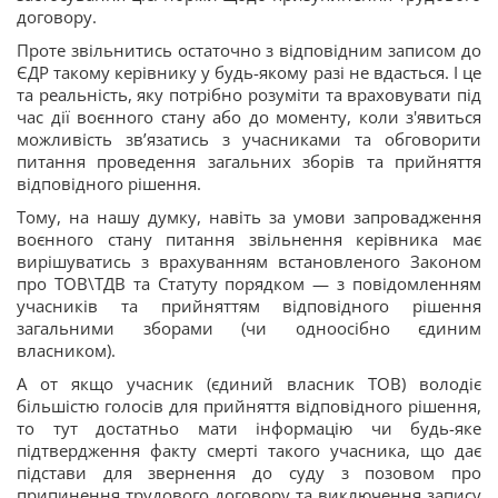
договору.
Проте звільнитись остаточно з відповідним записом до
ЄДР такому керівнику у будь-якому разі не вдасться. І це
та реальність, яку потрібно розуміти та враховувати під
час дії воєнного стану або до моменту, коли з'явиться
можливість зв’язатись з учасниками та обговорити
питання проведення загальних зборів та прийняття
відповідного рішення.
Тому, на нашу думку, навіть за умови запровадження
воєнного стану питання звільнення керівника має
вирішуватись з врахуванням встановленого Законом
про ТОВ\ТДВ та Статуту порядком — з повідомленням
учасників та прийняттям відповідного рішення
загальними зборами (чи одноосібно єдиним
власником).
А от якщо учасник (єдиний власник ТОВ) володіє
більшістю голосів для прийняття відповідного рішення,
то тут достатньо мати інформацію чи будь-яке
підтвердження факту смерті такого учасника, що дає
підстави для звернення до суду з позовом про
припинення трудового договору та виключення запису