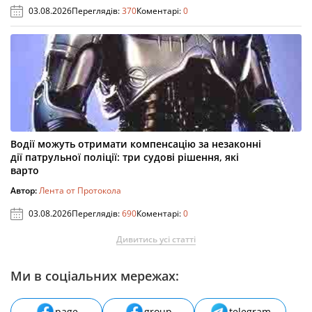
03.08.2026
Переглядів:
370
Коментарі:
0
Водії можуть отримати компенсацію за незаконні
дії патрульної поліції: три судові рішення, які
варто
Автор:
Лента от Протокола
03.08.2026
Переглядів:
690
Коментарі:
0
Дивитись усі статті
Ми в соціальних мережах:
page
group
telegram