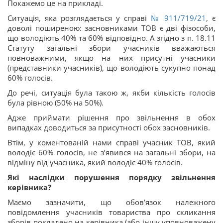
Покажемо це на прикладі.
Ситуація, яка розглядається у справі
№ 911/719/21
, є
доволі поширеною: засновниками ТОВ є дві фізособи,
що володіють 40% та 60% відповідно. А згідно з п. 18.11
Статуту загальні збори учасників вважаються
повноважними, якщо на них присутні учасники
(представники учасників), що володіють сукупно понад
60% голосів.
До речі, ситуація була такою ж, якби кількість голосів
була рівною (50% на 50%).
Адже приймати рішення про звільнення в обох
випадках доводиться за присутності обох засновників.
Втім, у коментованій нами справі учасник ТОВ, який
володіє 60% голосів, не з’явився на загальні збори, на
відміну від учасника, який володіє 40% голосів.
Які наслідки порушення порядку звільнення
керівника?
Маємо зазначити, що обов’язок належного
повідомлення учасників товариства про скликання
зборів покладено на керівника (або іншу уповноважену