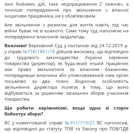
зоні бойових дій, таке «відпрацювання 2 тижнів», а
точніше попередження про звільнення з власної
ініціативи працівника, не є обов’язковим.
Але звільнення з ризиком для життя навіть під час
війни буває не в кожного. Саме тому суд наполягає на
попередженні власників заздалегідь.
Важливо!
Верховний Суд у постанові від 24.12.2019 р.
у справі
№758/1861/18
дійшов висновку, що відповідно
до трудового законодавства України керівник
товариства (директор), як будь-який інший працівник
має право звільнитися за власним бажанням,
попередивши власника або уповноважений ним орган
письмово за два тижні. Водночас особливість
звільнення директора полягає в тому, що воно
відбувається за рішенням загальних зборів учасників
товариства.
Що робити керівникові, якщо одна зі сторін
бойкотує збори?
ВС у коментованій справі
№911/719/21
ВС наголосив,
що відповідно до статуту ТОВ та Закону про ТОВ/ТДВ