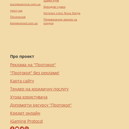
Шафи купе
europeservice.com.ua
Брендові сумки
текст юа
Натяжні стелі Nova Stelya
Посилання
Перевезення хворих за
kievperevod.com.ua
кордон
Про проект
Реклама на "Протокол"
"Протокол" без реклами!
Карта сайту
Тендер на юридичну послугу
Угода користувача
Допомогти ресурсу "Протокол"
Кредит онлайн
iGaming Protocol