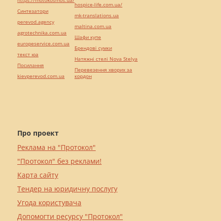
https://motokosmos.ua/
hospice-life.com.ua/
Синтезатори
mk-translations.ua
perevod.agency
maltina.com.ua
agrotechnika.com.ua
Шафи купе
europeservice.com.ua
Брендові сумки
текст юа
Натяжні стелі Nova Stelya
Посилання
Перевезення хворих за
kievperevod.com.ua
кордон
Про проект
Реклама на "Протокол"
"Протокол" без реклами!
Карта сайту
Тендер на юридичну послугу
Угода користувача
Допомогти ресурсу "Протокол"