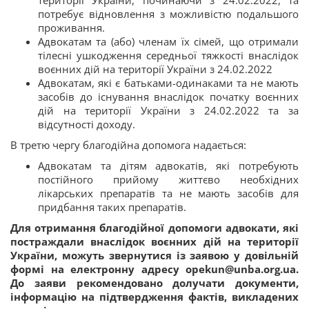
території України, починаючи з 24.02.2022, та
потребує відновлення з можливістю подальшого
проживання.
Адвокатам та (або) членам їх сімей, що отримали
тілесні ушкодження середньої тяжкості внаслідок
воєнних дій на території України з 24.02.2022
Адвокатам, які є батьками-одинаками та не мають
засобів до існування внаслідок початку воєнних
дій на території України з 24.02.2022 та за
відсутності доходу.
В третю чергу благодійна допомога надається:
Адвокатам та дітям адвокатів, які потребують
постійного прийому життєво необхідних
лікарських препаратів та не мають засобів для
придбання таких препаратів.
Для отримання благодійної допомоги адвокати, які
постраждали внаслідок воєнних дій на території
України, можуть звернутися із заявою у довільній
формі на електронну адресу opekun@unba.org.ua.
До заяви рекомендовано долучати документи,
інформацію на підтвердження фактів, викладених