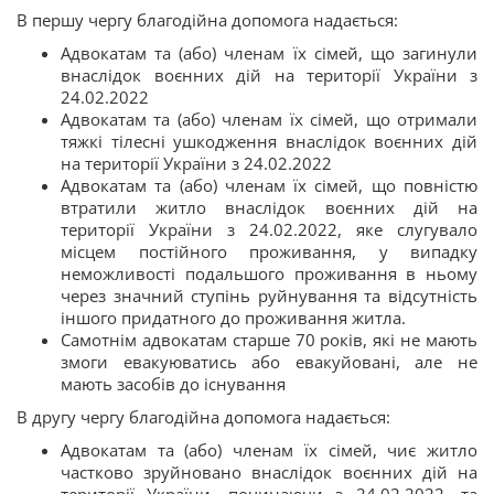
В першу чергу благодійна допомога надається:
Адвокатам та (або) членам їх сімей, що загинули
внаслідок воєнних дій на території України з
24.02.2022
Адвокатам та (або) членам їх сімей, що отримали
тяжкі тілесні ушкодження внаслідок воєнних дій
на території України з 24.02.2022
Адвокатам та (або) членам їх сімей, що повністю
втратили житло внаслідок воєнних дій на
території України з 24.02.2022, яке слугувало
місцем постійного проживання, у випадку
неможливості подальшого проживання в ньому
через значний ступінь руйнування та відсутність
іншого придатного до проживання житла.
Самотнім адвокатам старше 70 років, які не мають
змоги евакуюватись або евакуйовані, але не
мають засобів до існування
В другу чергу благодійна допомога надається:
Адвокатам та (або) членам їх сімей, чиє житло
частково зруйновано внаслідок воєнних дій на