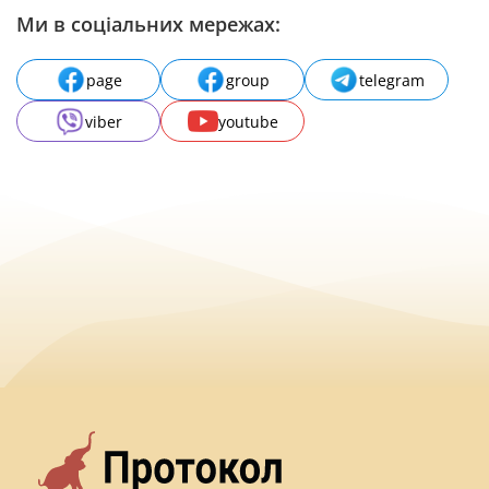
Ми в соціальних мережах:
page
group
telegram
viber
youtube