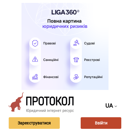
UA
Зареєструватися
Ввійти