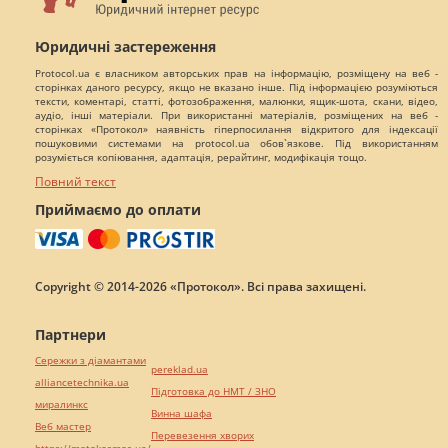
Юридичні застереження
Protocol.ua є власником авторських прав на інформацію, розміщену на веб -
сторінках даного ресурсу, якщо не вказано інше. Під інформацією розуміються
тексти, коментарі, статті, фотозображення, малюнки, ящик-шота, скани, відео,
аудіо, інші матеріали. При використанні матеріалів, розміщених на веб -
сторінках «Протокол» наявність гіперпосилання відкритого для індексації
пошуковими системами на protocol.ua обов`язкове. Під використанням
розуміється копіювання, адаптація, рерайтинг, модифікація тощо.
Повний текст
Приймаємо до оплати
Copyright © 2014-2026 «Протокол». Всі права захищені.
Партнери
Сережки з діамантами
pereklad.ua
alliancetechnika.ua
Підготовка до НМТ / ЗНО
миралинкс
Винна шафа
Веб мастер
Перевезення хворих