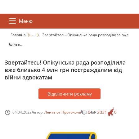
Меню
...
Головна
Звертайтесь! Опікунська рада розподілила вже
близь...
Звертайтесь! Опікунська рада розподілила
вже близько 4 млн грн постраждалим від
війни адвокатам
Відключити рекламу
0
2031
04.04.2022
Автор:
Лента от Протокола
0