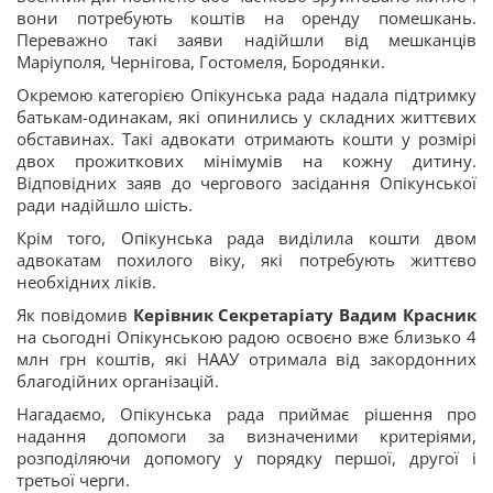
вони потребують коштів на оренду помешкань.
Переважно такі заяви надійшли від мешканців
Маріуполя, Чернігова, Гостомеля, Бородянки.
Окремою категорією Опікунська рада надала підтримку
батькам-одинакам, які опинились у складних життєвих
обставинах. Такі адвокати отримають кошти у розмірі
двох прожиткових мінімумів на кожну дитину.
Відповідних заяв до чергового засідання Опікунської
ради надійшло шість.
Крім того, Опікунська рада виділила кошти двом
адвокатам похилого віку, які потребують життєво
необхідних ліків.
Як повідомив
Керівник Секретаріату Вадим Красник
на сьогодні Опікунською радою освоєно вже близько 4
млн грн коштів, які НААУ отримала від закордонних
благодійних організацій.
Нагадаємо, Опікунська рада приймає рішення про
надання допомоги за визначеними критеріями,
розподіляючи допомогу у порядку першої, другої і
третьої черги.