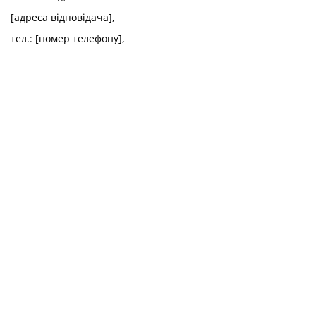
[адреса відповідача],
тел.: [номер телефону],