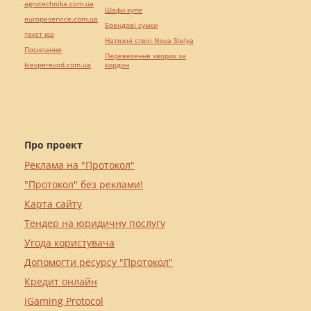
agrotechnika.com.ua
Шафи купе
europeservice.com.ua
Брендові сумки
текст юа
Натяжні стелі Nova Stelya
Посилання
Перевезення хворих за
kievperevod.com.ua
кордон
Про проект
Реклама на "Протокол"
"Протокол" без реклами!
Карта сайту
Тендер на юридичну послугу
Угода користувача
Допомогти ресурсу "Протокол"
Кредит онлайн
iGaming Protocol