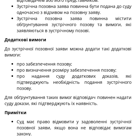
відповідачем або його представником.
Зустрічна позовна заява повинна бути подана до суду
одночасно з відзивом на позовну заяву.
Зустрічна позовна заява повинна містити
обґрунтування зустрічного позову та вимоги, які
заявляються в зустрічному позові.
Додаткові вимоги
До зустрічної позовної заяви можна додати такі додаткові
вимоги:
про забезпечення позову;
про визначення розміру забезпечення позову;
про надання суду додаткових доказів, які
підтверджують необхідність подання зустрічного
позову.
Для обґрунтування таких вимог відповідач повинен надати
суду докази, які підтверджують їх наявність.
Примітки
Суд має право відмовити у задоволенні зустрічної
позовної заяви, якщо вона не відповідає вимогам
закону.