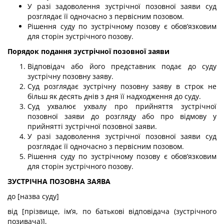
У разі задоволення зустрічної позовної заяви суд
розглядає її одночасно з первісним позовом.
Рішення суду по зустрічному позову є обов’язковим
для сторін зустрічного позову.
Порядок подання зустрічної позовної заяви
Відповідач або його представник подає до суду
зустрічну позовну заяву.
Суд розглядає зустрічну позовну заяву в строк не
більш як десять днів з дня її надходження до суду.
Суд ухвалює ухвалу про прийняття зустрічної
позовної заяви до розгляду або про відмову у
прийнятті зустрічної позовної заяви.
У разі задоволення зустрічної позовної заяви суд
розглядає її одночасно з первісним позовом.
Рішення суду по зустрічному позову є обов’язковим
для сторін зустрічного позову.
ЗУСТРІЧНА ПОЗОВНА ЗАЯВА
до [назва суду]
від [прізвище, ім’я, по батькові відповідача (зустрічного
позивача)],