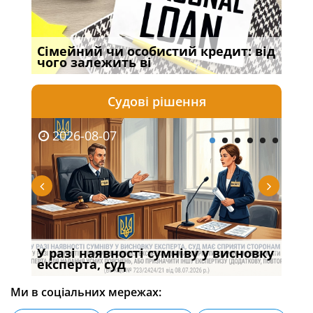
Сімейний чи особистий кредит: від
Про
чого залежить ві
пор
Судові рішення
2026-08-07
20
У разі наявності сумніву у висновку
Якщ
с
експерта, суд
вла
Ми в соціальних мережах: