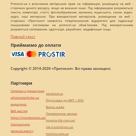
Protocol.ua є власником авторських прав на інформацію, розміщену на веб -
сторінках даного ресурсу, якщо не вказано інше. Під інформацією розуміються
тексти, коментарі, статті, фотозображення, малюнки, ящик-шота, скани, відео,
аудіо, інші матеріали. При використанні матеріалів, розміщених на веб -
сторінках «Протокол» наявність гіперпосилання відкритого для індексації
пошуковими системами на protocol.ua обов`язкове. Під використанням
розуміється копіювання, адаптація, рерайтинг, модифікація тощо.
Повний текст
Приймаємо до оплати
Copyright © 2014-2026 «Протокол». Всі права захищені.
Партнери
Сережки з діамантами
pereklad.ua
alliancetechnika.ua
Підготовка до НМТ / ЗНО
миралинкс
Винна шафа
Веб мастер
Перевезення хворих
https://motokosmos.ua/
hospice-life.com.ua/
Синтезатори
mk-translations.ua
perevod.agency
maltina.com.ua