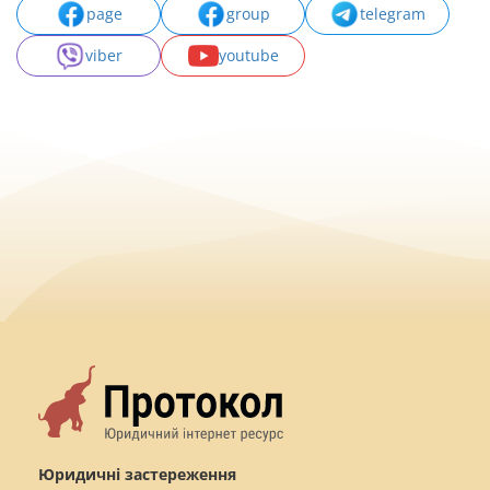
page
group
telegram
viber
youtube
Юридичні застереження