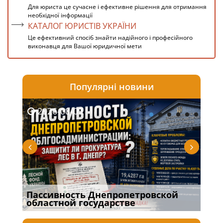
Для юриста це сучасне і ефективне рішення для отримання
необхідної інформації
КАТАЛОГ ЮРИСТІВ УКРАЇНИ
Це ефективний спосіб знайти надійного і професійного
виконавця для Вашої юридичної мети
Популярні новини
2026-08-09
20
Пассивность Днепропетровской
Пра
областной государстве
баг