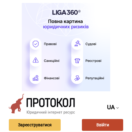
UA
Зареєструватися
Ввійти