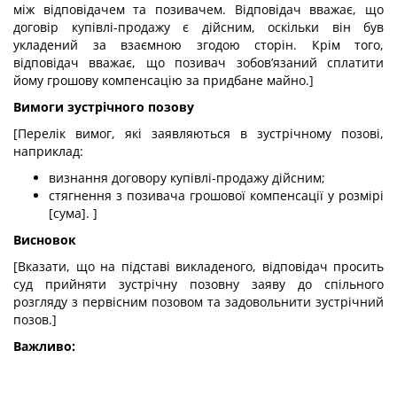
між відповідачем та позивачем. Відповідач вважає, що
договір купівлі-продажу є дійсним, оскільки він був
укладений за взаємною згодою сторін. Крім того,
відповідач вважає, що позивач зобов’язаний сплатити
йому грошову компенсацію за придбане майно.]
Вимоги зустрічного позову
[Перелік вимог, які заявляються в зустрічному позові,
наприклад:
визнання договору купівлі-продажу дійсним;
стягнення з позивача грошової компенсації у розмірі
[сума]. ]
Висновок
[Вказати, що на підставі викладеного, відповідач просить
суд прийняти зустрічну позовну заяву до спільного
розгляду з первісним позовом та задовольнити зустрічний
позов.]
Важливо: