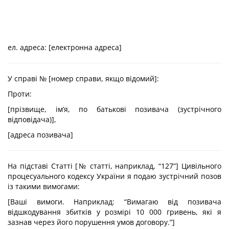
ел. адреса: [електронна адреса]
У справі № [номер справи, якщо відомий]:
Проти:
[прізвище, ім’я, по батькові позивача (зустрічного
відповідача)],
[адреса позивача]
На підставі Статті [№ статті, наприклад, “127”] Цивільного
процесуального кодексу України я подаю зустрічний позов
із такими вимогами:
[Ваші вимоги. Наприклад: “Вимагаю від позивача
відшкодування збитків у розмірі 10 000 гривень, які я
зазнав через його порушення умов договору.”]