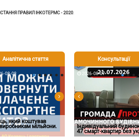
ИСТАННЯ ПРАВИЛ ІНКОТЕРМС - 2020
.
Аналітична стаття
Консультації
-06
6-08-08
2026-05-25
2026-08-06
2026-08-07
2026-08-07
2026-07-30
д встановив для
ць, який коштував
Документи, на яких не
Огляд практики ВС від
Восьмий ААС факти
дування шкоди
виробникам мільйони.
Штраф ТЦК при зміні місця
проставляється апостиль:
Ростислава Кравця, що
Індивідуальний будинок
підтвердив, що ЦВ
проживання: розбір судов
пер
опублі
47 смарт-квартир без ук
скас