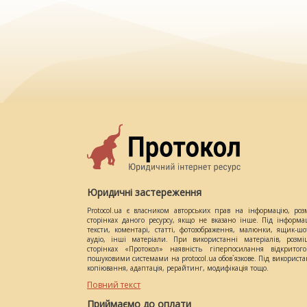
Юридичні застереження
Protocol.ua є власником авторських прав на інформацію, роз
сторінках даного ресурсу, якщо не вказано інше. Під інформа
тексти, коментарі, статті, фотозображення, малюнки, ящик-шот
аудіо, інші матеріали. При використанні матеріалів, розм
сторінках «Протокол» наявність гіперпосилання відкритого
пошуковими системами на protocol.ua обов`язкове. Під використ
копіювання, адаптація, рерайтинг, модифікація тощо.
Повний текст
Приймаємо до оплати