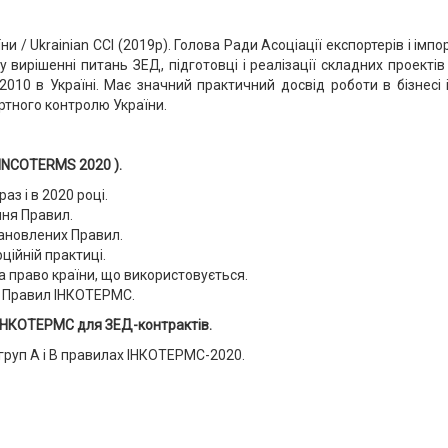
и / Ukrainian CCI (2019р). Голова Ради Асоціації експортерів і імп
у вирішенні питань ЗЕД, підготовці і реалізації складних проектів
010 в Україні. Має значний практичний досвід роботи в бізнесі 
ртного контролю України.
INCOTERMS 2020
).
аз і в 2020 році.
ння Правил.
ановлених Правил.
ційній практиці.
та право країни, що використовується.
о Правил ІНКОТЕРМС.
НКОТЕРМС для ЗЕД-контрактів.
 груп А і В правилах ІНКОТЕРМС-2020.