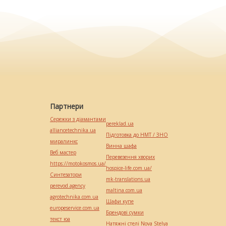
Партнери
Сережки з діамантами
pereklad.ua
alliancetechnika.ua
Підготовка до НМТ / ЗНО
миралинкс
Винна шафа
Веб мастер
Перевезення хворих
https://motokosmos.ua/
hospice-life.com.ua/
Синтезатори
mk-translations.ua
perevod.agency
maltina.com.ua
agrotechnika.com.ua
Шафи купе
europeservice.com.ua
Брендові сумки
текст юа
Натяжні стелі Nova Stelya