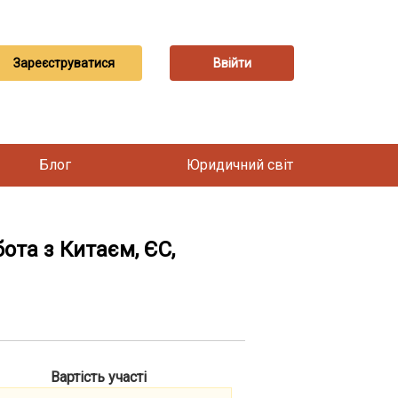
Зареєструватися
Ввійти
Блог
Юридичний світ
ота з Китаєм, ЄС,
Вартість участі