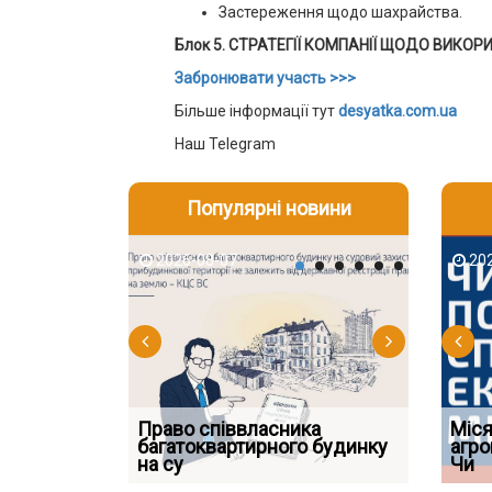
Застереження щодо шахрайства.
Блок 5. СТРАТЕГІЇ КОМПАНІЇ ЩОДО ВИКОР
Забронювати участь >>>
Більше інформації тут
desyatka.com.ua
Наш Telegram
Популярні новини
2026-08-07
2026-08-03
2026-08
202
Право співвласника
ФУНДАМЕНТАЛЬНА
Якщо су
Міся
 але позика
багатоквартирного будинку
ПРОБЛЕМА «СУДОВОЇ
відшко
агро
 фраза «на
на су
ПРАКТИКИ», АБО ПР
наявніс
Чи