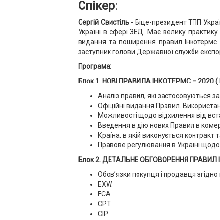
Спікер
:
Сергій Свистіль
- Віце-президент ТПП Україн
Україні в сфері ЗЕД. Має велику практику 
видання та поширення правил Інкотермс 2
заступник голови Державної служби експо
Програма:
Блок 1. НОВІ ПРАВИЛА ІНКОТЕРМС – 2020 (
Аналіз правил, які застосовуються зар
Офіційні видання Правил. Використа
Можливості щодо відхилення від вст
Введення в дію нових Правил в комер
Країна, в якій виконується контракт 
Правове регулювання в Україні щод
Блок 2. ДЕТАЛЬНЕ ОБГОВОРЕННЯ ПРАВИЛ І
Обов’язки покупця і продавця згідно
EXW.
FCA.
CPT.
CIP.