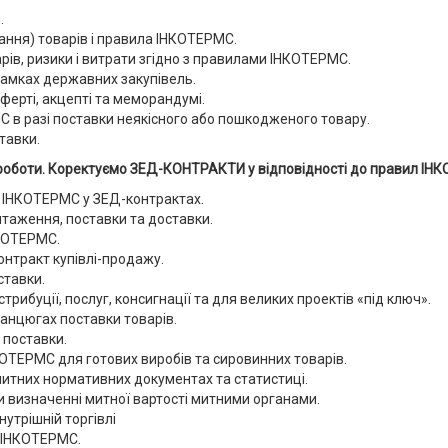
.
ння) товарів і правила ІНКОТЕРМС.
ів, ризики і витрати згідно з правилами ІНКОТЕРМС.
амках державних закупівель.
ерті, акцепті та меморандумі.
 в разі поставки неякісного або пошкодженого товару.
тавки.
 роботи. Коректуємо ЗЕД-КОНТРАКТИ у відповідності до правил ІН
 ІНКОТЕРМС у ЗЕД-контрактах.
таження, поставки та доставки.
НКОТЕРМС.
нтракт купівлі-продажу.
ставки.
ибуції, послуг, консигнації та для великих проектів «під ключ».
анцюгах поставки товарів.
 поставки.
ОТЕРМС для готових виробів та сировинних товарів.
итних нормативних документах та статистиці.
визначенні митної вартості митними органами.
утрішній торгівлі
 ІНКОТЕРМС.