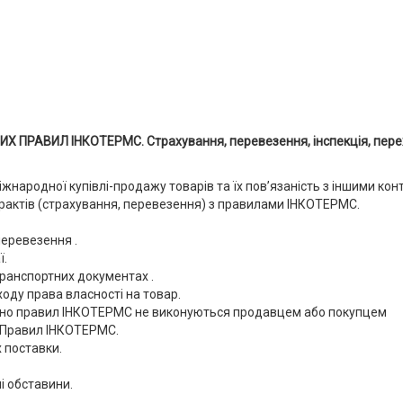
ПРАВИЛ ІНКОТЕРМС. Страхування, перевезення, інспекція, перехід 
народної купівлі-продажу товарів та їх пов’язаність з іншими кон
трактів (страхування, перевезення) з правилами ІНКОТЕРМС.
еревезення .
ї.
ранспортних документах .
ду права власності на товар.
ідно правил ІНКОТЕРМС не виконуються продавцем або покупцем
х Правил ІНКОТЕРМС.
х поставки.
 обставини.