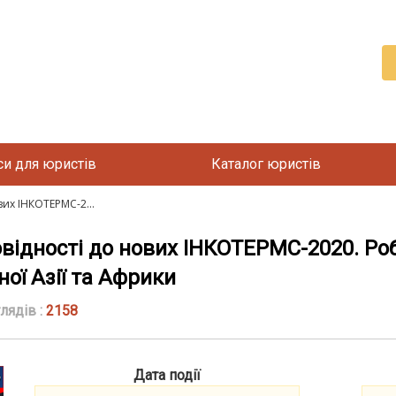
си для юристів
Каталог юристів
их ІНКОТЕРМС-2...
ідності до нових ІНКОТЕРМС-2020. Роб
ої Азії та Африки
лядів :
2158
Дата події