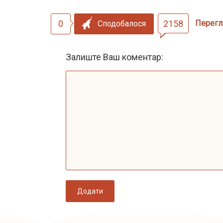
0
2158
Перегл
Сподобалося
Залиште Ваш коментар:
Додати