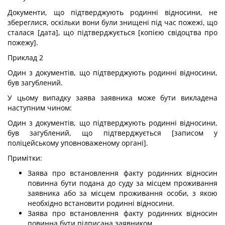
Документи, що підтверджують родинні відносини, не
збереглися, оскільки вони були знищені під час пожежі, що
сталася [дата], що підтверджується [копією свідоцтва про
пожежу].
Приклад 2
Один з документів, що підтверджують родинні відносини,
був загублений.
У цьому випадку заява заявника може бути викладена
наступним чином:
Один з документів, що підтверджують родинні відносини,
був загублений, що підтверджується [записом у
поліцейському уповноваженому органі].
Примітки:
Заява про встановлення факту родинних відносин
повинна бути подана до суду за місцем проживання
заявника або за місцем проживання особи, з якою
необхідно встановити родинні відносини.
Заява про встановлення факту родинних відносин
повинна бути підписана заявником.