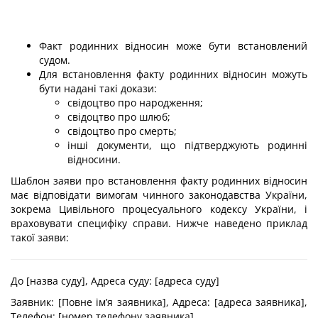
Факт родинних відносин може бути встановлений
судом.
Для встановлення факту родинних відносин можуть
бути надані такі докази:
свідоцтво про народження;
свідоцтво про шлюб;
свідоцтво про смерть;
інші документи, що підтверджують родинні
відносини.
Шаблон заяви про встановлення факту родинних відносин
має відповідати вимогам чинного законодавства України,
зокрема Цивільного процесуального кодексу України, і
враховувати специфіку справи. Нижче наведено приклад
такої заяви:
До [назва суду], Адреса суду: [адреса суду]
Заявник: [Повне ім’я заявника], Адреса: [адреса заявника],
Телефон: [номер телефону заявника].