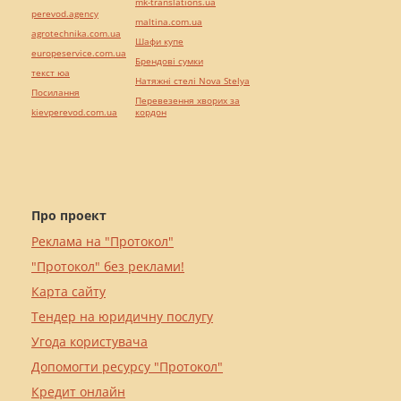
mk-translations.ua
perevod.agency
maltina.com.ua
agrotechnika.com.ua
Шафи купе
europeservice.com.ua
Брендові сумки
текст юа
Натяжні стелі Nova Stelya
Посилання
Перевезення хворих за
kievperevod.com.ua
кордон
Про проект
Реклама на "Протокол"
"Протокол" без реклами!
Карта сайту
Тендер на юридичну послугу
Угода користувача
Допомогти ресурсу "Протокол"
Кредит онлайн