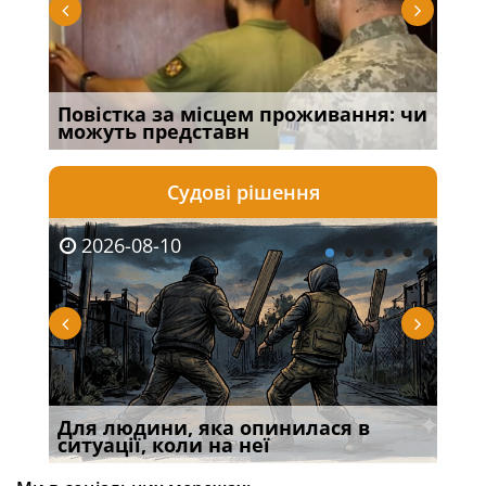
:
Повістка за місцем проживання: чи
З т
можуть представн
змі
Судові рішення
2026-08-10
20
ені
Для людини, яка опинилася в
У р
ситуації, коли на неї
екс