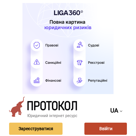
UA
Зареєструватися
Ввійти