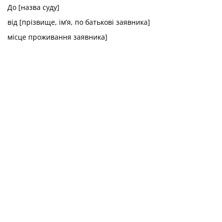
До [назва суду]
від [прізвище, ім’я, по батькові заявника]
місце проживання заявника]