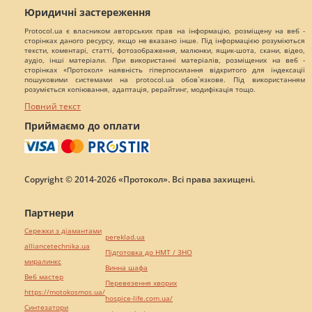
Юридичні застереження
Protocol.ua є власником авторських прав на інформацію, розміщену на веб -
сторінках даного ресурсу, якщо не вказано інше. Під інформацією розуміються
тексти, коментарі, статті, фотозображення, малюнки, ящик-шота, скани, відео,
аудіо, інші матеріали. При використанні матеріалів, розміщених на веб -
сторінках «Протокол» наявність гіперпосилання відкритого для індексації
пошуковими системами на protocol.ua обов`язкове. Під використанням
розуміється копіювання, адаптація, рерайтинг, модифікація тощо.
Повний текст
Приймаємо до оплати
Copyright © 2014-2026 «Протокол». Всі права захищені.
Партнери
Сережки з діамантами
pereklad.ua
alliancetechnika.ua
Підготовка до НМТ / ЗНО
миралинкс
Винна шафа
Веб мастер
Перевезення хворих
https://motokosmos.ua/
hospice-life.com.ua/
Синтезатори