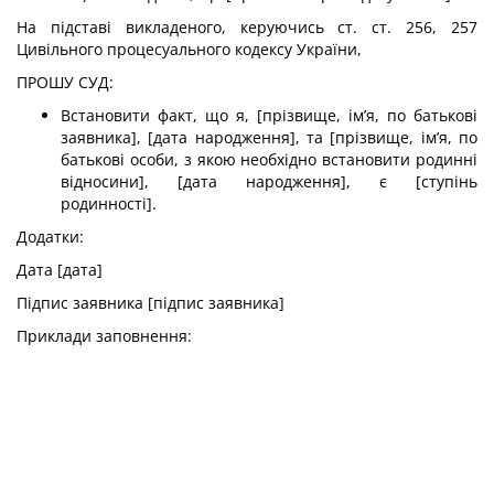
На підставі викладеного, керуючись ст. ст. 256, 257
Цивільного процесуального кодексу України,
ПРОШУ СУД:
Встановити факт, що я, [прізвище, ім’я, по батькові
заявника], [дата народження], та [прізвище, ім’я, по
батькові особи, з якою необхідно встановити родинні
відносини], [дата народження], є [ступінь
родинності].
Додатки:
Дата [дата]
Підпис заявника [підпис заявника]
Приклади заповнення: