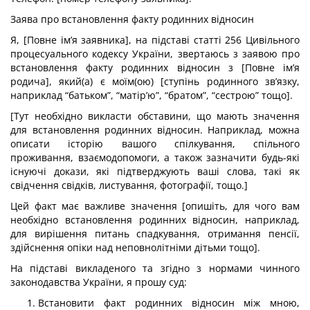
Заява про встановлення факту родинних відносин
Я, [Повне ім’я заявника], на підставі статті 256 Цивільного
процесуального кодексу України, звертаюсь з заявою про
встановлення факту родинних відносин з [Повне ім’я
родича], який(а) є моїм(ою) [ступінь родинного зв’язку,
наприклад “батьком”, “матір’ю”, “братом”, “сестрою” тощо].
[Тут необхідно викласти обставини, що мають значення
для встановлення родинних відносин. Наприклад, можна
описати історію вашого спілкування, спільного
проживання, взаємодопомоги, а також зазначити будь-які
існуючі докази, які підтверджують ваші слова, такі як
свідчення свідків, листування, фотографії, тощо.]
Цей факт має важливе значення [опишіть, для чого вам
необхідно встановлення родинних відносин, наприклад,
для вирішення питань спадкування, отримання пенсії,
здійснення опіки над неповнолітніми дітьми тощо].
На підставі викладеного та згідно з нормами чинного
законодавства України, я прошу суд:
Встановити факт родинних відносин між мною,