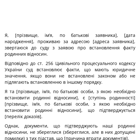
Я, [прізвище, ім’я, по батькові заявника], [дата
народження], проживаю за адресою [адреса заявника],
звертаюся до суду з заявою про встановлення факту
родинних відносин.
Відповідно до ст. 256 Цивільного процесуального кодексу
України суд встановлює факти, що мають юридичне
значення, якщо вони не встановлені законом або не
підлягають встановленню в іншому порядку.
Я та [прізвище, ім’я, по батькові особи, з якою необхідно
встановити родинні відносини], є [ступінь родинності]
[прізвище, ім’я, по батькові особи, з якою необхідно
встановити родинні відносини], що підтверджується
[перелік доказів].
Однак, документи, що підтверджують наші родинні
відносини, не збереглися (збереглися, але в них допущені
помилки) з тих підстав, що [причина втрати документів].