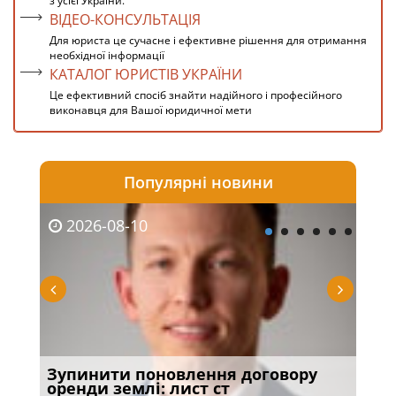
з усієї України.
ВІДЕО-КОНСУЛЬТАЦІЯ
Для юриста це сучасне і ефективне рішення для отримання
необхідної інформації
КАТАЛОГ ЮРИСТІВ УКРАЇНИ
Це ефективний спосіб знайти надійного і професійного
виконавця для Вашої юридичної мети
Популярні новини
2026-08-10
20
Зупинити поновлення договору
В У
оренди землі: лист ст
зня