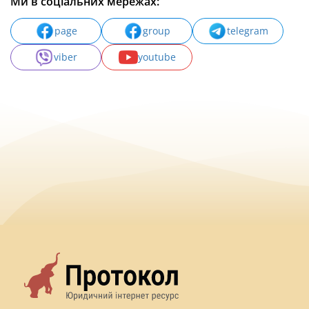
Ми в соціальних мережах:
page
group
telegram
viber
youtube