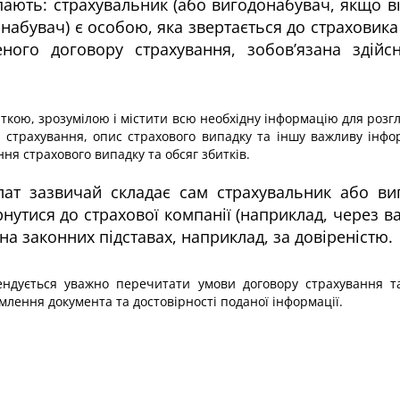
ають: страхувальник (або вигодонабувач, якщо він
набувач) є особою, яка звертається до страховика
деного договору страхування, зобов’язана здій
ткою, зрозумілою і містити всю необхідну інформацію для розг
р страхування, опис страхового випадку та іншу важливу інфо
ня страхового випадку та обсяг збитків.
лат зазвичай складає сам страхувальник або ви
утися до страхової компанії (наприклад, через ва
на законних підставах, наприклад, за довіреністю.
дується уважно перечитати умови договору страхування та
лення документа та достовірності поданої інформації.