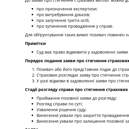
До заяви про стягнення страхових виплат можна до
про призначення експертизи;
про витребування доказів;
про залучення третіх осіб;
про зупинення провадження у справі.
Для обґрунтування таких вимог позивач повинен над
Примітки
Суд має право відмовити у задоволенні заяви
Порядок подання заяви про стягнення страхови
Позивач або його представник подає до страх
Страховик розглядає заяву про стягнення стра
У разі відмови в задоволенні заяви про стяг
Стадії розгляду справи про стягнення страхових
Приймання позовної заяви до розгляду;
Розгляд справи по суті;
Ухвалення рішення суду;
Винесення ухвали про закриття провадження 
Винесення ухвали про залишення позовної за