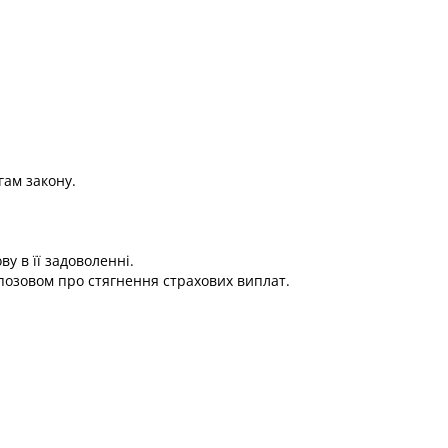
гам закону.
у в її задоволенні.
 позовом про стягнення страхових виплат.