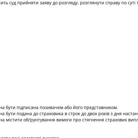
сить суд прийняти заяву до розгляду, розглянути справу по суті
на бути підписана позивачем або його представником.
а бути подана до страховика в строк до двох років з дня настан
а містити обґрунтування вимоги про стягнення страхових виплат