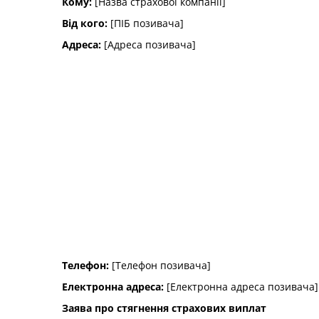
Кому:
[Назва страхової компанії]
Від кого:
[ПІБ позивача]
Адреса:
[Адреса позивача]
Телефон:
[Телефон позивача]
Електронна адреса:
[Електронна адреса позивача]
Заява про стягнення страхових виплат