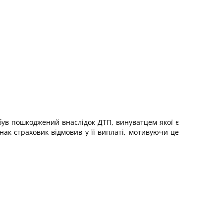
був пошкоджений внаслідок ДТП, винуватцем якої є
ак страховик відмовив у її виплаті, мотивуючи це