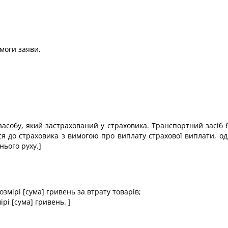
моги заяви.
засобу, який застрахований у страховика. Транспортний засіб 
я до страховика з вимогою про виплату страхової виплати, одн
ього руху.]
:
змірі [сума] гривень за втрату товарів;
рі [сума] гривень. ]