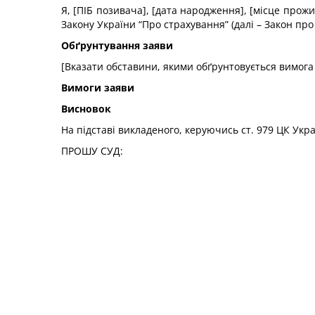
Я, [ПІБ позивача], [дата народження], [місце прожив
Закону України “Про страхування” (далі – Закон пр
Обґрунтування заяви
[Вказати обставини, якими обґрунтовується вимога
Вимоги заяви
Висновок
На підставі викладеного, керуючись ст. 979 ЦК Укра
ПРОШУ СУД: