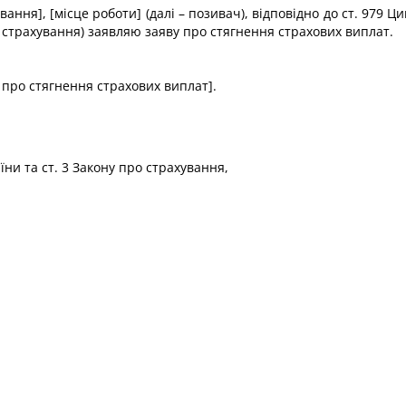
ання], [місце роботи] (далі – позивач), відповідно до ст. 979 Цив
о страхування) заявляю заяву про стягнення страхових виплат.
 про стягнення страхових виплат].
їни та ст. 3 Закону про страхування,