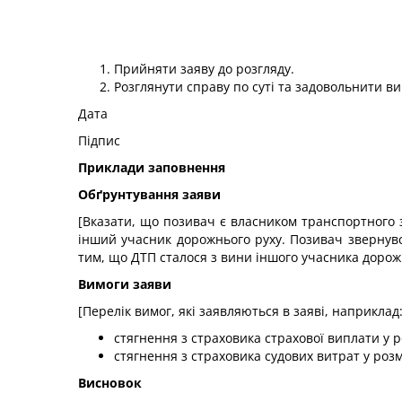
Прийняти заяву до розгляду.
Розглянути справу по суті та задовольнити ви
Дата
Підпис
Приклади заповнення
Обґрунтування заяви
[Вказати, що позивач є власником транспортного 
інший учасник дорожнього руху. Позивач звернувс
тим, що ДТП сталося з вини іншого учасника дорожн
Вимоги заяви
[Перелік вимог, які заявляються в заяві, наприклад
стягнення з страховика страхової виплати у ро
стягнення з страховика судових витрат у розмі
Висновок