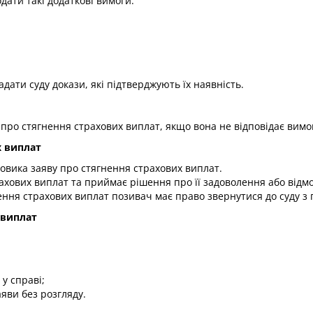
дати такі додаткові вимоги:
ати суду докази, які підтверджують їх наявність.
 про стягнення страхових виплат, якщо вона не відповідає вимо
х виплат
овика заяву про стягнення страхових виплат.
хових виплат та приймає рішення про її задоволення або відмов
нення страхових виплат позивач має право звернутися до суду з
 виплат
у справі;
яви без розгляду.