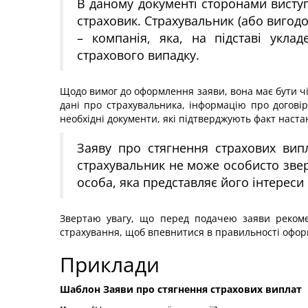
В даному документі сторонами виступ
страховик. Страхувальник (або вигодо
– компанія, яка, на підставі укла
страхового випадку.
Щодо вимог до оформлення заяви, вона має бути чі
дані про страхувальника, інформацію про догові
необхідні документи, які підтверджують факт настан
Заяву про стягнення страхових вип
страхувальник не може особисто зверн
особа, яка представляє його інтереси 
Звертаю увагу, що перед подачею заяви рекомен
страхування, щоб впевнитися в правильності оформ
Приклади
Шаблон Заяви про стягнення страхових виплат