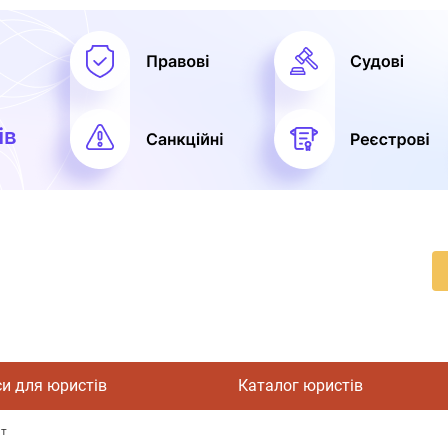
си для юристів
Каталог юристів
ат