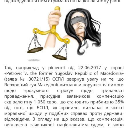
відшкодування ним отримано на національному рівні.
Так, наприклад у рішенні від 22.06.2017 у справі
«Petrovic v. the former Yugoslav Republic of Macedonia»
(заява № 30721/15) ЄСПЛ звернув увагу на те, що
Верховний суд Македонії визнавши порушення вимоги
щодо «розумного строку» щодо тривалості
провадження, присудив заявникові компенсацію
еквівалентну 1 050 євро, що становить приблизно 35%
від того, що ЄСПЛ, як правило, визначає в якості
моральної шкоди у подібних справах проти держави-
відповідача. З огляду на що вказав, що компенсація,
визначена заявникові національним судом, є явно