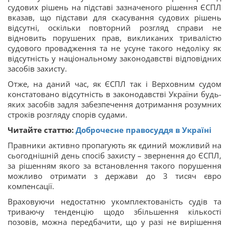
судових рішень на підставі зазначеного рішення ЄСПЛ
вказав, що підстави для скасування судових рішень
відсутні, оскільки повторний розгляд справи не
відновить порушених прав, викликаних тривалістю
судового провадження та не усуне такого недоліку як
відсутність у національному законодавстві відповідних
засобів захисту.
Отже, на даний час, як ЄСПЛ так і Верховним судом
констатовано відсутність в законодавстві України будь-
яких засобів задля забезпечення дотримання розумних
строків розгляду спорів судами.
Читайте статтю:
Доброчесне правосуддя в Україні
Правники активно пропагують як єдиний можливий на
сьогоднішній день спосіб захисту – звернення до ЄСПЛ,
за рішенням якого за встановлення такого порушення
можливо отримати з держави до 3 тисяч євро
компенсації.
Враховуючи недостатню укомплектованість судів та
триваючу тенденцію щодо збільшення кількості
позовів, можна передбачити, що у разі не вирішення