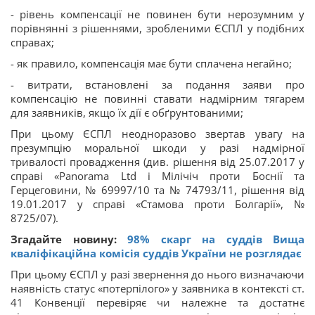
- рівень компенсації не повинен бути нерозумним у
порівнянні з рішеннями, зробленими ЄСПЛ у подібних
справах;
- як правило, компенсація має бути сплачена негайно;
- витрати, встановлені за подання заяви про
компенсацію не повинні ставати надмірним тягарем
для заявників, якщо їх дії є обґрунтованими;
При цьому ЄСПЛ неодноразово звертав увагу на
презумпцію моральної шкоди у разі надмірної
тривалості провадження (див. рішення від 25.07.2017 у
справі «Panorama Ltd і Мілічіч проти Боснії та
Герцеговини, № 69997/10 та № 74793/11, рішення від
19.01.2017 у справі «Стамова проти Болгарії», №
8725/07).
Згадайте новину:
98% скарг на суддів Вища
кваліфікаційна комісія суддів України не розглядає
При цьому ЄСПЛ у разі звернення до нього визначаючи
наявність статус «потерпілого» у заявника в контексті ст.
41 Конвенції перевіряє чи належне та достатнє