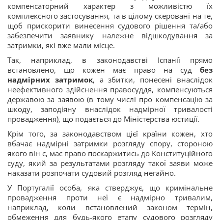
компенсаторний характер з можливістю їх
комплексного застосування, та в цілому скеровані на те,
щоб прискорити винесення судового рішення та/або
забезпечити заявнику належне відшкодування за
затримки, які вже мали місце.
Так, наприклад, в законодавстві Іспанії прямо
встановлено, що кожен має право на суд
без
надмірних затримок
, а збитки, понесені внаслідок
неефективного здійснення правосуддя, компенсуються
державою за заявою (в тому числі про компенсацію за
шкоду, заподіяну внаслідок надмірної тривалості
провадження), що подається до Міністерства юстиції.
Крім того, за законодавством цієї країни кожен, хто
вбачає надмірні затримки розгляду спору, стороною
якого він є, має право поскаржитись до Конституційного
суду, який за результатами розгляду такої заяви може
наказати розпочати судовий розгляд негайно.
У Португалії особа, яка стверджує, що кримінальне
провадження проти неї є надмірно тривалим,
наприклад, коли встановлений законом термін,
обмеження для будь-якого етапу судового розгляду