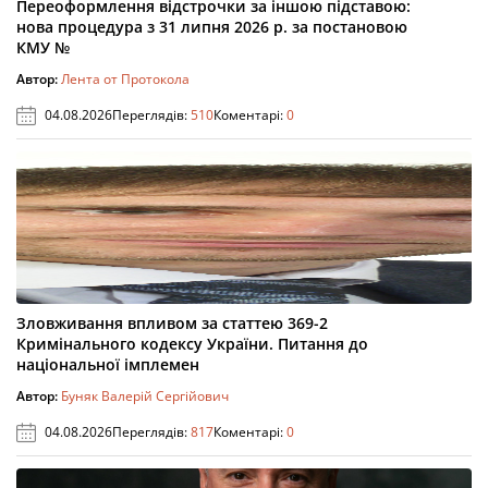
Переоформлення відстрочки за іншою підставою:
нова процедура з 31 липня 2026 р. за постановою
КМУ №
Автор:
Лента от Протокола
04.08.2026
Переглядів:
510
Коментарі:
0
Зловживання впливом за статтею 369-2
Кримінального кодексу України. Питання до
національної імплемен
Автор:
Буняк Валерій Сергійович
04.08.2026
Переглядів:
817
Коментарі:
0