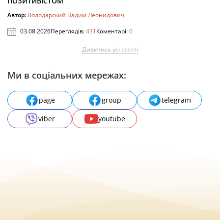
ПОЗИТИВІСТОМ
Автор:
Володарский Вадим Леонидович
03.08.2026
Переглядів:
431
Коментарі:
0
Дивитись усі статті
Ми в соціальних мережах:
page
group
telegram
viber
youtube