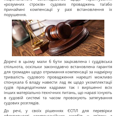
«розумних строків» судових проваджень та/або
принаймні компенсації у разі встановлення їх
порушення.
Доречі в цьому мали б бути зацікавлена і суддівська
спільнота, оскільки законодавчо встановлена гарантія
для громадян щодо отримання компенсації за надмірну
тривалість судового провадження нарешті можливо
спонукала б владу навести лад як щодо укомплектації
судів працездатними кадрами так і вирішенні всіх
інших матеріально-технічних питань, що наразі існують
в судовій системі та часом провокують затягування
судових розглядів.
До речі, у своїх рішеннях ЄСПЛ для перевірки
ефективності компенсаційних засобів у зв'язку з