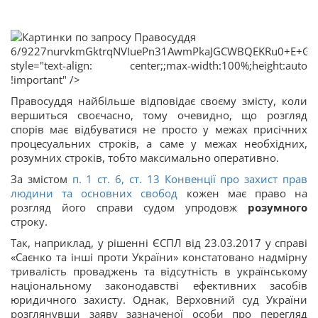
6/9227nurvkmGktrqNVIuePn31AwmPkaJGCWBQEKRu0+E+GnpT
style="text-align: center;;max-width:100%;height:auto
!important" />
Правосуддя найбільше відповідає своєму змісту, коли
вершиться своєчасно, тому очевидно, що розгляд
спорів має відбуватися не просто у межах присічних
процесуальних строків, а саме у межах необхідних,
розумних строків, тобто максимально оперативно.
За змістом
п. 1 ст. 6, ст. 13 Конвенції про захист прав
людини та основних свобод
кожен має право на
розгляд його справи судом упродовж
розумного
строку.
Так, наприклад, у рішенні ЄСПЛ від 23.03.2017 у справі
«Саєнко та інші проти України» констатовано надмірну
тривалість проваджень та відсутність в українському
національному законодавстві ефективних засобів
юридичного захисту. Однак, Верховний суд України
розглянувши заяву зазначеної особи про перегляд