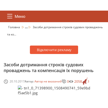
Меню
...
Головна
Засоби дотримання строків судових проваджень
та ко...
Відключити рекламу
Засоби дотримання строків судових
проваджень та компенсація їх порушень
0
2058
20.10.2017
Автор:
Автор не вказаний
3