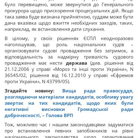
було перевищено, може звернутися до Генерального
прокурора щодо прискорення процесуальних дій. Якщо
така заява буде визнана прийнятною, суддям може бути
дана вказівка щодо вжиття необхідних заходів, таких,
наприклад, як встановлення дати слухання.
В цілому, у своїх рішеннях ЄСПЛ неодноразово
наголошував, що роль національних судів –
організовувати судові провадження без затримок, а
відповідальність за надмірну тривалість судового
провадження має нести
держава
(див. рішення від
21.12.2006 у справі «Мороз та інші проти України», N
36545/02, рішення від 16.12.2010 у справі «Єфремов
проти України», N 43799/05).
Згадайте новину:
Вища рада правосуддя,
розглядаючи матеріали кандидатів, особливу увагу
звертає на тих кандидатів, щодо яких були
негативні висновки Громадської ради
доброчесності, – Голова ВРП
Тож, можливо час і нашим законодавцями задуматися
про встановлення певних запобіжників на рівні
національного законодавства щодо гарантування