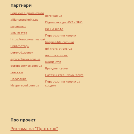
Партнери
Сережки з діамантами
pereklad.ua
alliancetechnika.ua
Підготовка до НМТ / ЗНО
миралинкс
Винна шафа
Веб мастер
Перевезення хворих
https://motokosmos.ua/
hospice-life.com.ua/
Синтезатори
mk-translations.ua
perevod.agency
maltina.com.ua
agrotechnika.com.ua
Шафи купе
europeservice.com.ua
Брендові сумки
текст юа
Натяжні стелі Nova Stelya
Посилання
Перевезення хворих за
kievperevod.com.ua
кордон
Про проект
Реклама на "Протокол"