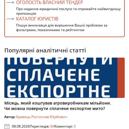
ОГОЛОСІТЬ ВЛАСНИЙ ТЕНДЕР
Про надання юридичної послуги та отримайте найвигіднішу
пропозицію
КАТАЛОГ ЮРИСТІВ
Пошук виконавця для вирішення Вашої проблеми за
фильтрами, показниками та рейтингом
Популярні аналітичні статті
Місяць, який коштував агровиробникам мільйони.
Чи можна повернути сплачене експортне мито?
Автор:
Кравець Ростислав Юрійович
08.08.2026
Переглядів:
84
Коментарі:
0