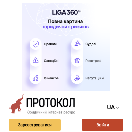
UA
Зареєструватися
Ввійти