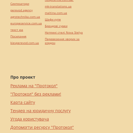
Синтезатори
mk-translations.ua
perevod.agency
maltina.com.ua
agrotechnika.com.ua
Шафи купе
europeservice.com.ua
Брендові сумки
текст юа
Натяжні стелі Nova Stelya
Посилання
Перевезення хворих за
kievperevod.com.ua
кордон
Про проект
Реклама на "Протокол"
"Протокол" без реклами!
Карта сайту
Тендер на юридичну послугу
Угода користувача
Допомогти ресурсу "Протокол"