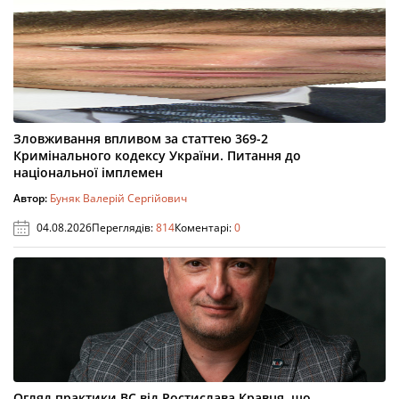
Зловживання впливом за статтею 369-2
Кримінального кодексу України. Питання до
національної імплемен
Автор:
Буняк Валерій Сергійович
04.08.2026
Переглядів:
814
Коментарі:
0
Огляд практики ВС від Ростислава Кравця, що