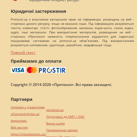
Юридичні застереження
Protocol.ua є власником авторських прав на інформацію, розміщену на веб -
сторінках даного ресурсу, якщо не вказано інше. Під інформацією розуміються
тексти, коментарі, статті, фотозображення, малюнки, ящик-шота, скани, відео,
аудіо, інші матеріали. При використанні матеріалів, розміщених на веб -
сторінках «Протокол» наявність гіперпосилання відкритого для індексації
пошуковими системами на protocol.ua обов`язкове. Під використанням
розуміється копіювання, адаптація, рерайтинг, модифікація тощо.
Повний текст
Приймаємо до оплати
Copyright © 2014-2026 «Протокол». Всі права захищені.
Партнери
Сережки з діамантами
pereklad.ua
alliancetechnika.ua
Підготовка до НМТ / ЗНО
миралинкс
Винна шафа
Веб мастер
Перевезення хворих
https://motokosmos.ua/
hospice-life.com.ua/