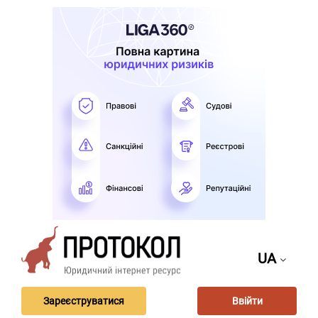
UA
Зареєструватися
Ввійти