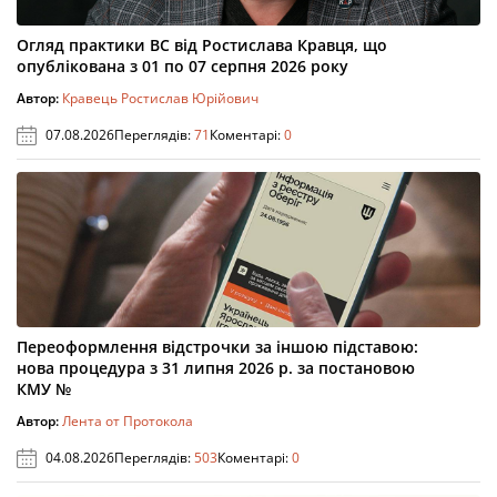
Огляд практики ВС від Ростислава Кравця, що
опублікована з 01 по 07 серпня 2026 року
Автор:
Кравець Ростислав Юрійович
07.08.2026
Переглядів:
71
Коментарі:
0
Переоформлення відстрочки за іншою підставою:
нова процедура з 31 липня 2026 р. за постановою
КМУ №
Автор:
Лента от Протокола
04.08.2026
Переглядів:
503
Коментарі:
0