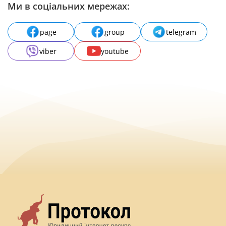
Ми в соціальних мережах:
page
group
telegram
viber
youtube