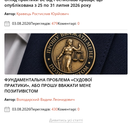
опублікована з 25 по 31 липня 2026 року
Автор:
Кравець Ростислав Юрійович
03.08.2026
Переглядів:
479
Коментарі:
0
ФУНДАМЕНТАЛЬНА ПРОБЛЕМА «СУДОВОЇ
ПРАКТИКИ», АБО ПРОШУ ВВАЖАТИ МЕНЕ
ПОЗИТИВІСТОМ
Автор:
Володарский Вадим Леонидович
03.08.2026
Переглядів:
430
Коментарі:
0
Дивитись усі статті