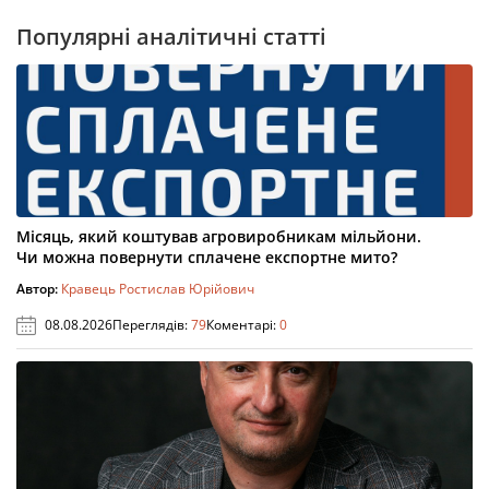
Популярні аналітичні статті
Місяць, який коштував агровиробникам мільйони.
Чи можна повернути сплачене експортне мито?
Автор:
Кравець Ростислав Юрійович
08.08.2026
Переглядів:
79
Коментарі:
0