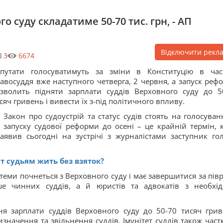
о суду складатиме 50-70 тис. грн, - АП
Відключити рекл
3
6674
путати голосуватимуть за зміни в Конституцію в час
авосуддя вже наступного четверга, 2 червня, а запуск реф
зволить підняти зарплати суддів Верховного суду до 5
сяч гривень і вивести їх з-під політичного впливу.
 Закон про судоустрій та статус судів стоять на голосуван
 запуску судової реформи до осені – це крайній термін, 
заявив сьогодні на зустрічі з журналістами заступник го
т судьям жить без взяток?
еми почнеться з Верховного суду і має завершитися за півр
е чинних суддів, а й юристів та адвокатів з необхі
я зарплати суддів Верховного суду до 50-70 тисяч грив
значення та звільнення суддів. Імунітет суддів також част