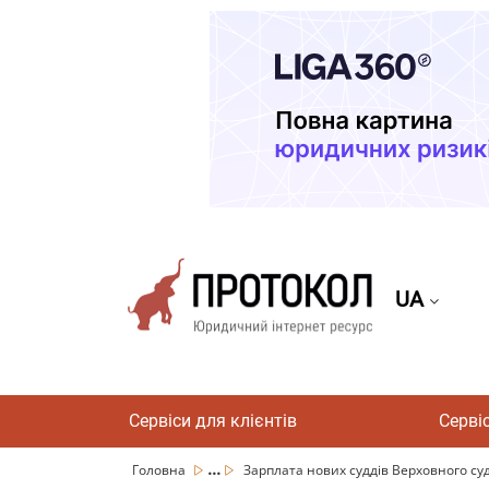
UA
Сервіси для клієнтів
Серві
...
Головна
Зарплата нових суддів Верховного суд