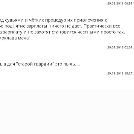
29.05.2016 00:59
ад судьями и чётких процедур их привлечения к
бе поднятие зарплаты ничего не даст. Практически все
 зарплату и не захотят становится честными просто так,
моклава меча".
29.05.2016 02:03
 а для "старой гвардии" это пыль....
29.05.2016 15:37