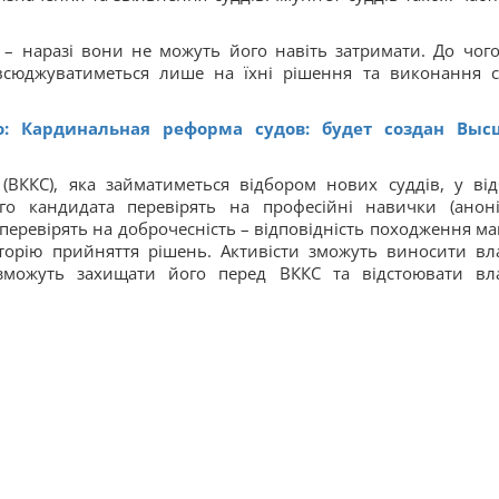
 – наразі вони не можуть його навіть затримати. До чого
овсюджуватиметься лише на їхні рішення та виконання с
о: Кардинальная реформа судов: будет создан Вы
в (ВККС), яка займатиметься відбором нових суддів, у від
го кандидата перевірять на професійні навички (анон
 перевірять на доброчесність – відповідність походження ма
торію прийняття рішень. Активісти зможуть виносити вл
зможуть захищати його перед ВККС та відстоювати вл