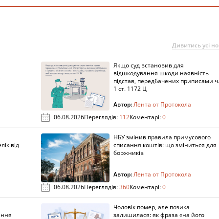
Дивитись усі н
Якщо суд встановив для
а
відшкодування шкоди наявність
підстав, передбачених приписами ч
1 ст. 1172 Ц
Автор:
Лента от Протокола
06.08.2026
Переглядів:
112
Коментарі:
0
НБУ змінив правила примусового
лік від
списання коштів: що зміниться для
боржників
Автор:
Лента от Протокола
06.08.2026
Переглядів:
360
Коментарі:
0
Чоловік помер, але позика
ання
залишилася: як фраза «на його