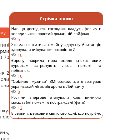
Стрічка новин
Навіщо досвідчені господині кладуть фольгу в
аму
холодильник: простий домашній лайфхак
5
тині
Хто має платити за сімейну відпустку: британців
здивували очікування покоління Z
орми
10
0-70
Європу накрила нова хвиля спеки: яким
курортам загрожують лісові пожежі та
небезпека
ня 2
10
коли
"Сміливо і мужньо": ЗМІ розкрили, хто врятував
лови
український літак від дрона в Лейпцигу
8
Росіяни вчергове атакували Київ: виникли
масштабні пожежі, є постраждалі (фото)
12
оку.
8 серпня: церковне свято сьогодні, що потрібно
дною
зробити, щоб здійснилося бажання
13
Україна у липні збила 87% ударних дронів і
ень,
лише 15% балістичних ракет, - звіт
ково
11