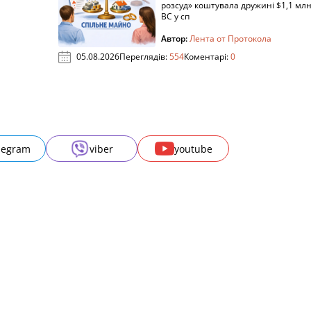
розсуд» коштувала дружині $1,1 млн
ВС у сп
Автор:
Лента от Протокола
05.08.2026
Переглядів:
554
Коментарі:
0
legram
viber
youtube