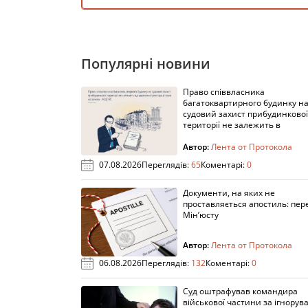
Популярні новини
Право співвласника
багатоквартирного будинку н
судовий захист прибудинкової
території не залежить в
Автор:
Лента от Протокола
07.08.2026
Переглядів:
65
Коментарі:
0
Документи, на яких не
проставляється апостиль: пере
Мін’юсту
Автор:
Лента от Протокола
06.08.2026
Переглядів:
132
Коментарі:
0
Суд оштрафував командира
військової частини за ігнорув