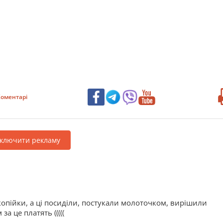
оментарі
дключити рекламу
копійки, а ці посиділи, постукали молоточком, вирішили
за це платять (((((