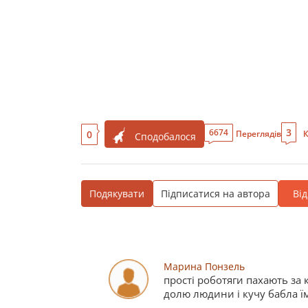
3
6674
0
Переглядів
К
Сподобалося
Подякувати
Підписатися на автора
Ві
Марина Понзель
прості роботяги пахають за 
долю людини і кучу бабла їм 