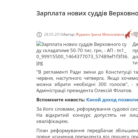
Зарплата нових суддів Верховног
28.05.2016
Автор:
Фурман Ірина Миколаївна
0
Де
пр
до
ти
"В регламенті Ради зміни до Конституції та
червня, наступного четверга. Якщо хочемо
можна зібрати необхідні 300 голосів", - 
Адміністрації президента Олексій Філатов.
Вспомните новость:
Какой доход позволи
За його словами, реформування судової сист
На відкритий конкурс допустять не лиш
кваліфікацією.
План реформування передбачає збільшенн
повне усунення президента від процесу при