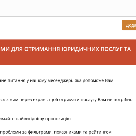
Дод
АМИ ДЛЯ ОТРИМАННЯ ЮРИДИЧНИХ ПОСЛУГ ТА
чне питання у нашому месенджері, яка допоможе Вам
есь з ним через екран , щоб отримати послугу Вам не потрібно
римайте найвигіднішу пропозицію
 проблеми за фильтрами, показниками та рейтингом