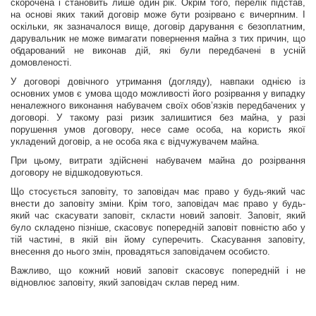
скорочена і становить лише один рік. Окрім того, перелік підстав,
на основі яких такий договір може бути розірвано є вичерпним. І
оскільки, як зазначалося вище, договір дарування є безоплатним,
дарувальник не може вимагати повернення майна з тих причин, що
обдарований не виконав дій, які були передбачені в усній
домовленості.
У договорі довічного утримання (догляду), навпаки однією із
основних умов є умова щодо можливості його розірвання у випадку
неналежного виконання набувачем своїх обов’язків передбачених у
договорі. У такому разі ризик залишитися без майна, у разі
порушення умов договору, несе саме особа, на користь якої
укладений договір, а не особа яка є відчужувачем майна.
При цьому, витрати здійснені набувачем майна до розірвання
договору не відшкодовуються.
Що стосується заповіту, то заповідач має право у будь-який час
внести до заповіту зміни. Крім того, заповідач має право у будь-
який час скасувати заповіт, скласти новий заповіт. Заповіт, який
було складено пізніше, скасовує попередній заповіт повністю або у
тій частині, в якій він йому суперечить. Скасування заповіту,
внесення до нього змін, провадяться заповідачем особисто.
Важливо, що кожний новий заповіт скасовує попередній і не
відновлює заповіту, який заповідач склав перед ним.