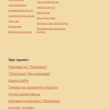
mk-translations.ua
perevod.agency
maltina.com.ua
agrotechnika.com.ua
Шафи купе
europeservice.com.ua
Брендові сумки
текст юа
Натяжні стелі Nova Stelya
Посилання
Перевезення хворих за
kievperevod.com.ua
кордон
Про проект
Реклама на "Протокол"
"Протокол" без реклами!
Карта сайту
Тендер на юридичну послугу
Угода користувача
Допомогти ресурсу "Протокол"
Кредит онлайн