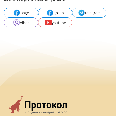
page
group
telegram
viber
youtube