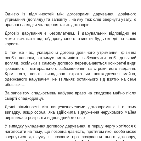
Однією із відмінностей між договорами дарування, довічного
утримання (догляду) та заповіту , на яку теж слід звернути увагу, є
правові наслідки укладення таких договорів.
Договір дарування є безоплатним, і дарувальник відповідно не
може вимагати від обдаровуваного вчиняти будь-які дії на свою
користь.
В той же час, укладаючи договір довічного утримання, фізична
особа навпаки, отримує можливість забезпечити собі довічний
догляд, оскільки в самому договорі передбачаються конкретні види
грошового і матеріального забезпечення та строки його надання.
Крім того, навіть випадкова втрата чи пошкодження майна,
одержаного набувачем, не звільняє останнього від взятих на себе
обов’язків.
За заповітом спадкоємець набуває право на спадкове майно після
смерті спадкодавця.
Деякі відмінності між вищезазначеними договорами є і в тому
випадку, якщо особа, яка здійснила відчуження нерухомого майна
вирішилася розірвати відповідний договір.
У випадку укладення договору дарування, в першу чергу хотілося б
наголосити на тому, що позовна давність, протягом якої особа може
звернутися до суду з позовом про розірвання цього договору,