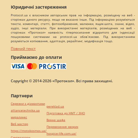
Юридичні застереження
Protocol.ua є власником авторських прав на інформацію, розміщену на веб -
сторінках даного ресурсу, якщо не вказано інше. Під інформацією розуміються
тексти, коментарі, статті, фотозображення, малюнки, ящик-шота, скани, відео,
аудіо, інші матеріали. При використанні матеріалів, розміщених на веб -
сторінках «Протокол» наявність гіперпосилання відкритого для індексації
пошуковими системами на protocol.ua обов`язкове. Під використанням
розуміється копіювання, адаптація, рерайтинг, модифікація тощо.
Повний текст
Приймаємо до оплати
Copyright © 2014-2026 «Протокол». Всі права захищені.
Партнери
Сережки з діамантами
pereklad.ua
alliancetechnika.ua
Підготовка до НМТ / ЗНО
миралинкс
Винна шафа
Веб мастер
Перевезення хворих
https://motokosmos.ua/
hospice-life.com.ua/
Синтезатори