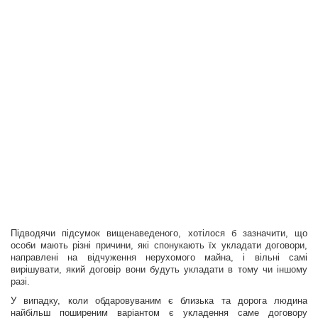
Підводячи підсумок вищенаведеного, хотілося б зазначити, що
особи мають різні причини, які спонукають їх укладати договори,
направлені на відчуження нерухомого майна, і вільні самі
вирішувати, який договір вони будуть укладати в тому чи іншому
разі.
У випадку, коли обдаровуваним є близька та дорога людина
найбільш поширеним варіантом є укладення саме договору