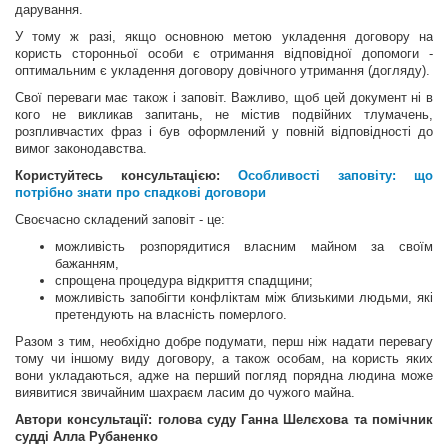
дарування.
У тому ж разі, якщо основною метою укладення договору на
користь сторонньої особи є отримання відповідної допомоги -
оптимальним є укладення договору довічного утримання (догляду).
Свої переваги має також і заповіт. Важливо, щоб цей документ ні в
кого не викликав запитань, не містив подвійних тлумачень,
розпливчастих фраз і був оформлений у повній відповідності до
вимог законодавства.
Користуйтесь консультацією:
Особливості заповіту: що
потрібно знати про спадкові договори
Своєчасно складений заповіт - це:
можливість розпорядитися власним майном за своїм
бажанням,
спрощена процедура відкриття спадщини;
можливість запобігти конфліктам між близькими людьми, які
претендують на власність померлого.
Разом з тим, необхідно добре подумати, перш ніж надати перевагу
тому чи іншому виду договору, а також особам, на користь яких
вони укладаються, адже на перший погляд порядна людина може
виявитися звичайним шахраєм ласим до чужого майна.
Автори консультації: голова суду Ганна Шелєхова та помічник
судді Алла Рубаненко