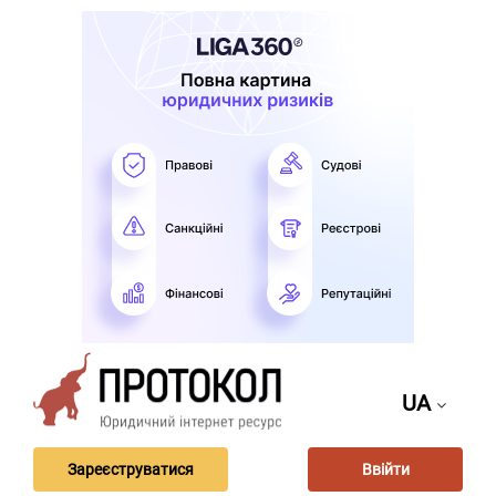
UA
Зареєструватися
Ввійти