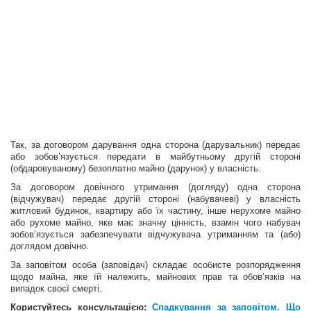
Так, за договором дарування одна сторона (дарувальник) передає
або зобов’язується передати в майбутньому другій стороні
(обдаровуваному) безоплатно майно (дарунок) у власність.
За договором довічного утримання (догляду) одна сторона
(відчужувач) передає другій стороні (набувачеві) у власність
житловий будинок, квартиру або їх частину, інше нерухоме майно
або рухоме майно, яке має значну цінність, взамін чого набувач
зобов’язується забезпечувати відчужувача утриманням та (або)
доглядом довічно.
За заповітом особа (заповідач) складає особисте розпорядження
щодо майна, яке їй належить, майнових прав та обов’язків на
випадок своєї смерті.
Користуйтесь консультацією:
Спадкування за заповітом. Що