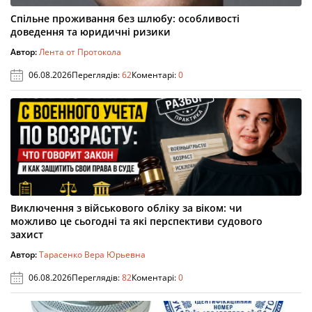
Спільне проживання без шлюбу: особливості
доведення та юридичні ризики
Автор:
Лента от Протокола
06.08.2026
Переглядів:
62
Коментарі:
0
Виключення з військового обліку за віком: чи
можливо це сьогодні та які перспективи судового
захист
Автор:
Тарасенко Вера Юрьевна
06.08.2026
Переглядів:
82
Коментарі:
0