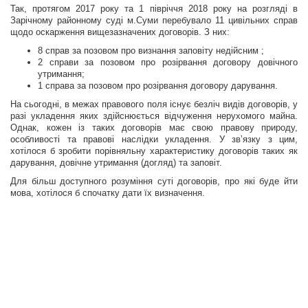
Так, протягом 2017 року та 1 півріччя 2018 року на розгляді в
Зарічному районному суді м.Суми перебувало 11 цивільних справ
щодо оскарження вищезазначених договорів. З них:
8 справ за позовом про визнання заповіту недійсним ;
2 справи за позовом про розірвання договору довічного
утримання;
1 справа за позовом про розірвання договору дарування.
На сьогодні, в межах правового поля існує безліч видів договорів, у
разі укладення яких здійснюється відчуження нерухомого майна.
Однак, кожен із таких договорів має свою правову природу,
особливості та правові наслідки укладення. У зв’язку з цим,
хотілося б зробити порівняльну характеристику договорів таких як
дарування, довічне утримання (догляд) та заповіт.
Для більш доступного розуміння суті договорів, про які буде йти
мова, хотілося б спочатку дати їх визначення.