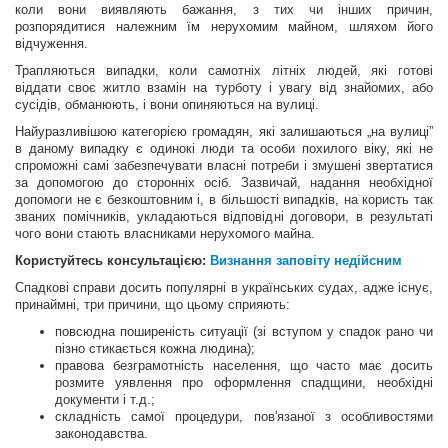
коли вони виявляють бажання, з тих чи інших причин,
розпорядитися належним їм нерухомим майном, шляхом його
відчуження.
Трапляються випадки, коли самотніх літніх людей, які готові
віддати своє житло взамін на турботу і увагу від знайомих, або
сусідів, обманюють, і вони опиняються на вулиці.
Найуразливішою категорією громадян, які залишаються „на вулиці”
в даному випадку є одинокі люди та особи похилого віку, які не
спроможні самі забезпечувати власні потреби і змушені звертатися
за допомогою до сторонніх осіб. Зазвичай, надання необхідної
допомоги не є безкоштовним і, в більшості випадків, на користь так
званих помічників, укладаються відповідні договори, в результаті
чого вони стають власниками нерухомого майна.
Користуйтесь консультацією:
Визнання заповіту недійсним
Спадкові справи досить популярні в українських судах, адже існує,
принаймні, три причини, що цьому сприяють:
повсюдна поширеність ситуації (зі вступом у спадок рано чи
пізно стикається кожна людина);
правова безграмотність населення, що часто має досить
розмите уявлення про оформлення спадщини, необхідні
документи і т.д.;
складність самої процедури, пов'язаної з особливостями
законодавства.