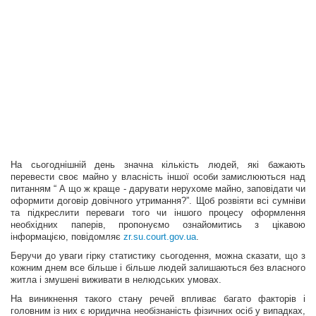
На сьогоднішній день значна кількість людей, які бажають
перевести своє майно у власність іншої особи замислюються над
питанням “ А що ж краще - дарувати нерухоме майно, заповідати чи
оформити договір довічного утримання?”. Щоб розвіяти всі сумніви
та підкреслити переваги того чи іншого процесу оформлення
необхідних паперів, пропонуємо ознайомитись з цікавою
інформацією, повідомляє
zr.su.court.gov.ua
.
Беручи до уваги гірку статистику сьогодення, можна сказати, що з
кожним днем все більше і більше людей залишаються без власного
житла і змушені виживати в нелюдських умовах.
На виникнення такого стану речей впливає багато факторів і
головним із них є юридична необізнаність фізичних осіб у випадках,