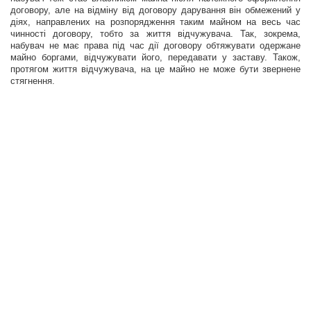
договору, але на відміну від договору дарування він обмежений у
діях, направлених на розпорядження таким майном на весь час
чинності договору, тобто за життя відчужувача. Так, зокрема,
набувач не має права під час дії договору обтяжувати одержане
майно боргами, відчужувати його, передавати у заставу. Також,
протягом життя відчужувача, на це майно не може бути звернене
стягнення.