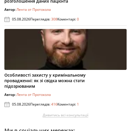
розголошення даних пацієнта
Автор:
Лента от Протокола
05.08.2026
Переглядів:
308
Коментарі:
0
Особливості захисту у кримінальному
провадженні: як зі свідка можна стати
підозрюваним
Автор:
Лента от Протокола
05.08.2026
Переглядів:
416
Коментарі:
1
Дивитись всі консультації
Ми в соціальних мережах: