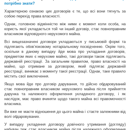
потрібно знати?
Характерною ознакою цих договорів є те, що всі вони тягнуть за
собою перехід права власності.
Однак, головною відмінністю між ними є момент коли особа, на
користь якої укладається той чи інший договір, стає повноправним
власником відповідного нерухомого майна.
Всі вищезазначені договори укладаються у письмовій формі та
підлягають обов’язковому нотаріальному посвідченню. Окрім того,
оскільки в даному випадку йде мова про укладання договорів,
предметом яких є нерухоме майно, такі договори також підлягають
державній реєстрації. За загальним правилом, право власності на
майно, що отримане за договором, який підлягає державній
реєстрації, виникає з моменту такої реєстрації. Однак, таке правило
містить свої виключення.
Якщо мова йде про договір дарування, то дійсно обдаровуваний
стає повноправним власником нерухомого майна після прийняття
дарунка та належного оформлення укладеного договору, і як
наслідок, має право вчиняти щодо такого майна всі правомочності
власника.
Ви вже не маєте відношення до цього майна і стаєте залежними від
волі обдаровуваних.
У випадку укладення договору довічного утримання (догляду)
набувач теж стає власником майна після належного оформлення