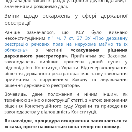
підстава для закриття розділу. Щодо ж другої підстави, її
значення ми розкриємо далі.
Зміни щодо оскаржень у сфері державної
реєстрації
Раніше зазначалося, що КСУ було визнано
неконституційним
п.1 ч. 7 ст. 37 ЗУ «Про державну
реєстрацію речових прав на нерухоме майно та їх
обтяжень»
в частині
«скасування рішення
державного реєстратора».
Прийнятим же Законом,
законодавець вирішив привести даний пункт у
відповідність Конституції України. Відтепер «скасування
рішення державного реєстратора» має назву «визнання
прийнятим з порушенням Закону та анулювання
рішення державного реєстратора».
Вочевидь, дане положення є нічим іншим, як
технічною зміною конструкції статті, з метою виконання
рішення Конституційного суду України та приведення
законодавства у відповідність Конституції.
Як наслідок, процедура оскарження залишається та
ж сама, проте називається вона тепер по-новому.