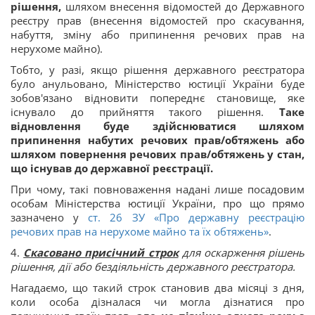
рішення,
шляхом внесення відомостей до Державного
реєстру прав (внесення відомостей про скасування,
набуття, зміну або припинення речових прав на
нерухоме майно).
Тобто, у разі, якщо рішення державного реєстратора
було анульовано, Міністерство юстиції України буде
зобов'язано відновити попереднє становище, яке
існувало до прийняття такого рішення.
Таке
відновлення буде здійснюватися шляхом
припинення набутих речових прав/обтяжень або
шляхом повернення речових прав/обтяжень у стан,
що існував до державної реєстрації.
При чому, такі повноваження надані лише посадовим
особам Міністерства юстиції України, про що прямо
зазначено у
ст. 26 ЗУ «Про державну реєстрацію
речових прав на нерухоме майно та їх обтяжень»
.
4.
Скасовано присічний строк
для оскарження рішень
рішення, дії або бездіяльність державного реєстратора.
Нагадаємо, що такий строк становив два місяці з дня,
коли особа дізналася чи могла дізнатися про