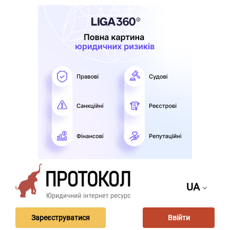
UA
Зареєструватися
Ввійти