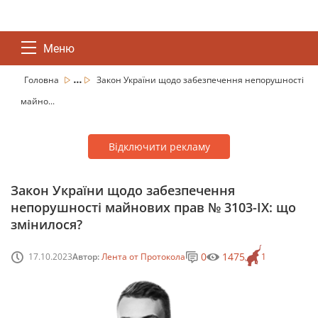
Меню
...
Головна
Закон України щодо забезпечення непорушності
майно...
Відключити рекламу
Закон України щодо забезпечення
непорушності майнових прав № 3103-IX: що
змінилося?
0
1475
17.10.2023
Автор:
Лента от Протокола
1