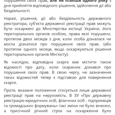
порушення своїх прав,
але не пізніше одного року
з
дня прийняття відповідного рішення, здійснення дії або
бездіяльності.
Наразі, рішення, дії або бездіяльність державного
реєстратора, суб'єкта державної реєстрації прав можуть
бути оскаржені до Міністерства юстиції України, його
територіальних органів особою, права якої порушено,
протягом двох місяців з дня, коли особа дізналася чи
могла дізнатися про порушення своїх прав. (або
протягом одного місяця, якщо оскаржуються рішення
територіальних органів Мін'юсту).
Як наслідок, відповідна скарга має містити також
відомості про дату, коли скаржник дізнався про
порушення своїх прав. В свою чергу, не зазначення
таких відомостей тепер є підставою для повернення
скарги.
Проте, вказане положення стосується лише державної
реєстрації прав на нерухомість. В ЗУ «Про державну
реєстрацію юридичних осіб, фізичних осіб - підприємців
та громадських формувань» такі зміни не були внесені,
а присічний річний строк на оскарження було