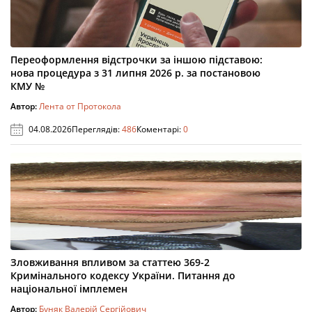
Переоформлення відстрочки за іншою підставою:
нова процедура з 31 липня 2026 р. за постановою
КМУ №
Автор:
Лента от Протокола
04.08.2026
Переглядів:
486
Коментарі:
0
Зловживання впливом за статтею 369-2
Кримінального кодексу України. Питання до
національної імплемен
Автор:
Буняк Валерій Сергійович