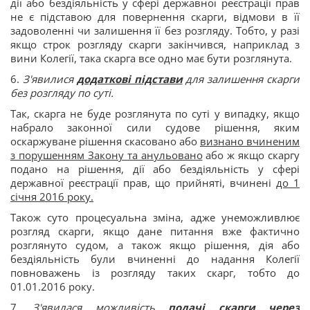
дії або бездіяльність у сфері державної реєстрації прав
не є підставою для повернення скарги, відмови в її
задоволенні чи залишення її без розгляду. Тобто, у разі
якщо строк розгляду скарги закінчився, наприклад з
вини Колегії, така скарга все одно має бути розглянута.
6.
З'явилися
додаткові підстави
для залишення скарги
без розгляду по суті.
Так, скарга не буде розглянута по суті у випадку, якщо
набрало законної сили судове рішення, яким
оскаржуване рішення скасовано або
визнано вчиненим
з порушенням Закону та анульовано
або ж якщо скаргу
подано на рішення, дії або бездіяльність у сфері
державної реєстрації прав, що прийняті, вчинені
до 1
січня 2016 року.
Також суто процесуальна зміна, адже унеможливлює
розгляд скарги, якщо дане питання вже фактично
розглянуто судом, а також якщо рішення, дія або
бездіяльність були вчиненні до надання Колегії
повноважень із розгляду таких скарг, тобто до
01.01.2016 року.
7.
З'явилася можливість
подачі скарги через