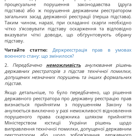
процесуальне порушення законодавства (друга
підстава) або ж порушення державним реєстратором
загальних засад державної реєстрації (перша підстава).
Таким чином, наразі, при складанні скарги необхідно
чітко з'ясовувати підставу оскарження та відповідно
вказувати чіткі доводи, що обґрунтовують обрану
підставу.
Читайте статтю:
Держреєстрація прав в умовах
воєнного стану: що змінилося?
2.
Передбачено
неможливість
анулювання рішень
державних реєстраторів з підстав технічної помилки,
допущених незначних порушень та інших формальних
підстав.
Якщо детальніше, то було передбачено, що рішення
державного реєстратора про державну реєстрацію прав
визнається прийнятим з порушенням Закону та
анулюється виключно у разі неможливості відновлення
порушеного права скаржника шляхом прийняття
Міністерством юстиції України рішень щодо
виправлення технічної помилки, допущеної державним
реєстратором або щодо зобов'язання державного