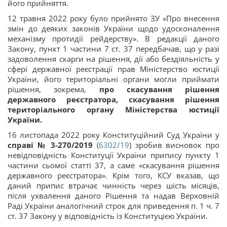
його прийняття.
12 травня 2022 року було прийнято ЗУ «Про внесення
змін до деяких законів України щодо удосконалення
механізму протидії рейдерству». В редакції даного
Закону, пункт 1 частини 7 ст. 37 передбачав, що у разі
задоволення скарги на рішення, дії або бездіяльність у
сфері державної реєстрації прав Міністерство юстиції
України, його територіальні органи могли приймати
рішення, зокрема,
про скасування рішення
державного реєстратора, скасування рішення
територіального органу Міністерства юстиції
України.
16 листопада 2022 року Конституційний Суд України у
справі № 3-270/2019
(
6302/19
) зробив висновок про
невідповідність Конституції України припису пункту 1
частини сьомої статті 37, а саме «скасування рішення
державного реєстратора». Крім того, КСУ вказав, що
даний припис втрачає чинність через шість місяців,
після ухвалення даного Рішення та надав Верховній
Раді України аналогічний строк для приведення п. 1 ч. 7
ст. 37 Закону у відповідність із Конституцією України.