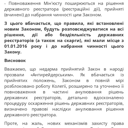
- Повноваження Мін'юсту поширюються на рішення
державного реєстратора (реєстраційні дії), прийняті
(вчинені) до набрання чинності цим Законом.
З цього вбачається, що правила, які встановлені
новим Законом, будуть розповсюджуватися на всі
рішення, дії або бездіяльність державних
реєстраторів (а також на скарги), які мали місце з
01.01.2016 року і до набрання чинності
цього
Закону.
Висновок
Вважаємо, що недарма прийнятий Закон в народі
прозвали «Антирейдерським». Як вбачається із
прийнятих положень, Законом в повній мірі
розблоковано роботу Колегії, розширено та уточнено її
повноваження в частині анулювання рішень
державних реєстраторів, детально вдосконалено
процедуру оскарження рішень державних реєстраторів,
визначено правові наслідки анулювання рішення
державного реєстратора.
Проте, на жаль, нових механізмів захисту права