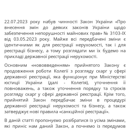
22.07.2023 року набув чинності Закон України «Про
внесення змін до деяких законів України щодо
забезпечення непорушності майнових прав» № 3103-IX
від 03.05.2023 року. Майже всі передбачені зміни є
ідентичними як для реєстрації нерухомості, так і для
реєстрації бізнесу, а тому розглядати ми їх будемо на
прикладі державної реєстрації нерухомості.
Основним «нововведенням» прийнятого Закону є
продовження роботи Колегії з розгляду скарг у сфері
державної реєстрації, яка функціонує при Міністерстві
юстиції України (далі - Колегія), уточнення її
повноважень, а також уточнення порядку та строків
розгляду скарг у сфері державної реєстрації. Крім того,
прийнятий Закон передбачає зміни в процедурі
державної реєстрації нерухомості та бізнесу, а також
затверджує нові правила «санкційної реєстрації».
В даній статті пропонуємо розібратися із усіма змінами,
які приніс нам даний Закон, а почнемо із передумов