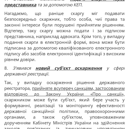
представника
та за допомогою КЕП.
Нагадаємо, що раніше скаргу міг подавати
безпосередньо скаржник, тобто особа, чиї права та
законні інтереси були порушені прийнятим рішенням.
Відтепер, таку скаргу можна подати і за підписом
представника, наприклад адвоката. Крім того, у випадку
подання скарги в електронній формі, вона може бути
підписана за допомогою кваліфікованого електронного
підпису або засобів електронної ідентифікації з високим
рівнем довіри.
8.
З'явився
новий суб'єкт оскарження
у сфері
державної реєстрації.
Так, у випадку оскарження рішення державного
реєстратора,
прийняте всупереч санкціям, застосованим
відповідно до Закону України «Про санкції»,
скаржником може бути суб'єкт, який бере участь у
формуванні, реалізації та моніторингу ефективності
державної санкційної політики, правоохоронними
органами, а також суб'єктом, уповноваженим
дорученням Кабінету Міністрів України на здійснення
заходів, пов'язаних із тимчасовим управлінням