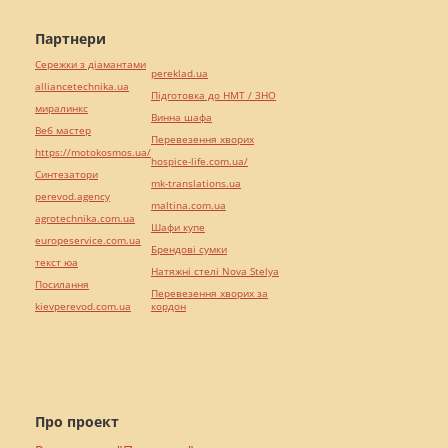
Партнери
Сережки з діамантами
pereklad.ua
alliancetechnika.ua
Підготовка до НМТ / ЗНО
миралинкс
Винна шафа
Веб мастер
Перевезення хворих
https://motokosmos.ua/
hospice-life.com.ua/
Синтезатори
mk-translations.ua
perevod.agency
maltina.com.ua
agrotechnika.com.ua
Шафи купе
europeservice.com.ua
Брендові сумки
текст юа
Натяжні стелі Nova Stelya
Посилання
Перевезення хворих за
kievperevod.com.ua
кордон
Про проект