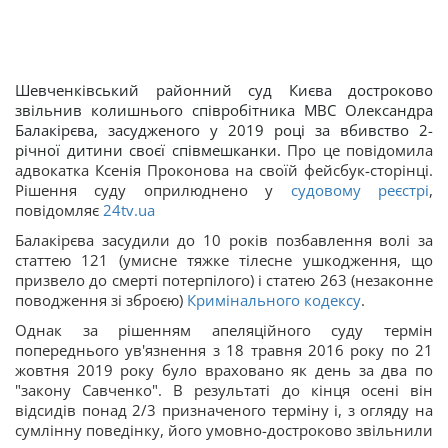
Шевченківський районний суд Києва достроково
звільнив колишнього співробітника МВС Олександра
Балакірєва, засудженого у 2019 році за вбивство 2-
річної дитини своєї співмешканки.
Про це повідомила
адвокатка Ксенія Проконова на своїй фейсбук-сторінці.
Рішення суду оприлюднено у
судовому реєстрі
,
повідомляє
24tv.ua
Балакірєва засудили до 10 років позбавлення волі за
статтею 121 (умисне тяжке тілесне ушкодження, що
призвело до смерті потерпілого) і статею 263 (незаконне
поводження зі зброєю)
Кримінального кодексу
.
Однак за рішенням апеляційного суду термін
попереднього ув'язнення з 18 травня 2016 року по 21
жовтня 2019 року було враховано як день за два по
"закону Савченко". В результаті до кінця осені він
відсидів понад 2/3 призначеного терміну і, з огляду на
сумлінну поведінку, його умовно-достроково звільнили