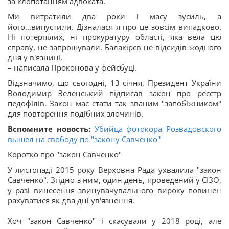
за клопотанням адвоката.
Ми витратили два роки і масу зусиль, а
його...випустили. Дізналася я про це зовсім випадково.
Ні потерпілих, ні прокуратуру області, яка вела цю
справу, не запрошували. Балакірєв не відсидів жодного
дня у в'язниці,
– написала Проконова у фейсбуці.
Відзначимо, що сьогодні, 13 січня, Президент України
Володимир Зеленський підписав закон про реєстр
педофілів. Закон має стати так званим "запобіжником"
для повторення подібних злочинів.
Вспомните новость:
Убийца фотокора Розвадовского
вышел на свободу по ''закону Савченко''
Коротко про "закон Савченко"
У листопаді 2015 року Верховна Рада ухвалила "закон
Савченко". Згідно з ним, один день, проведений у СІЗО,
у разі винесення звинувачувального вироку повинен
рахуватися як два дні ув'язнення.
Хоч "закон Савченко" і скасували у 2018 році, але