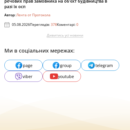
речових прав замовника на об’єкт будівництва в
разі їх осп
Автор:
Лента от Протокола
05.08.2026
Переглядів:
378
Коментарі:
0
Дивитись усі новини
Ми в соціальних мережах:
page
group
telegram
viber
youtube