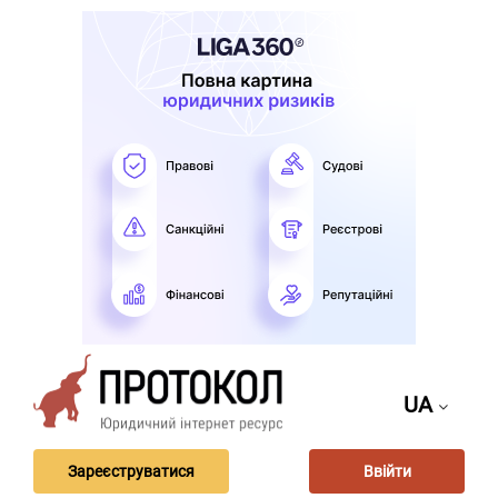
UA
Зареєструватися
Ввійти