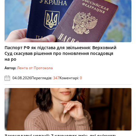
Паспорт РФ як підстава для звільнення: Верховний
Суд скасував рішення про поновлення посадовця
на ро
Автор:
Лента от Протокола
04.08.2026
Переглядів:
347
Коментарі:
0
Законодавчі новації: 7 ключових змін, які очікують