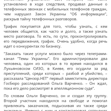
установлено в ходе следствия, продавал данные о
телефонных звонках с мобильных телефонов граждан,
чем нарушил Закон Украины "Об информации",
раскрыв тайну телефонных разговоров.
Трафик покупается для того, чтобы узнать, с кем
человек общается, как часто и долго, а также узнать
место разговора. То есть, по сути, проконтролировать
его передвижения, график. Очень удобно, когда речь
идет о конкурентах по бизнесу.
"Заказать такие услуги можно было через телеграмм-
канал "Темы Украины". Его администрировали два
человека, один из которых в то время находился в
Лукьяновском СИЗО, в Киеве, его осудили за ряд
преступлений, среди которых – разбой и убийство, –
рассказала "Цензор.НЕТ" первый заместитель директора
Госбюро расследований Ольга Варченко. – Он ждал,
пока его дело рассмотрят в апелляционном суде".
По словам Ольги Варченко, он и создал эту группу.
Второй участник находился на свободе и помогал
привлекать заказчиков, подыскивая их также среди
знакомых. Именно с ним и контактировал сотрудник