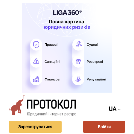
UA
Зареєструватися
Ввійти