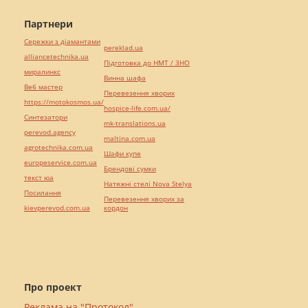
Партнери
Сережки з діамантами
pereklad.ua
alliancetechnika.ua
Підготовка до НМТ / ЗНО
миралинкс
Винна шафа
Веб мастер
Перевезення хворих
https://motokosmos.ua/
hospice-life.com.ua/
Синтезатори
mk-translations.ua
perevod.agency
maltina.com.ua
agrotechnika.com.ua
Шафи купе
europeservice.com.ua
Брендові сумки
текст юа
Натяжні стелі Nova Stelya
Посилання
Перевезення хворих за
kievperevod.com.ua
кордон
Про проект
Реклама на "Протокол"