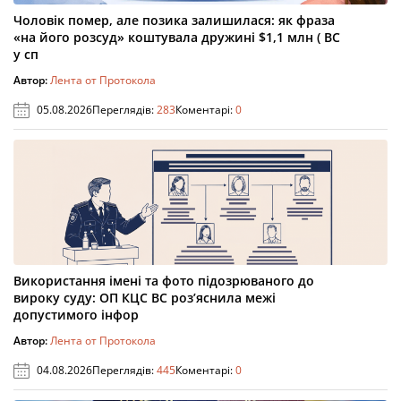
Чоловік помер, але позика залишилася: як фраза
«на його розсуд» коштувала дружині $1,1 млн ( ВС
у сп
Автор:
Лента от Протокола
05.08.2026
Переглядів:
283
Коментарі:
0
Використання імені та фото підозрюваного до
вироку суду: ОП КЦС ВС роз’яснила межі
допустимого інфор
Автор:
Лента от Протокола
04.08.2026
Переглядів:
445
Коментарі:
0