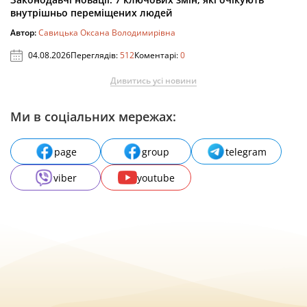
внутрішньо переміщених людей
Автор:
Савицька Оксана Володимирівна
04.08.2026
Переглядів:
512
Коментарі:
0
Дивитись усі новини
Ми в соціальних мережах:
page
group
telegram
viber
youtube