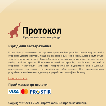
Юридичні застереження
Protocol.ua є власником авторських прав на інформацію, розміщену на веб -
сторінках даного ресурсу, якщо не вказано інше. Під інформацією розуміються
тексти, коментарі, статті, фотозображення, малюнки, ящик-шота, скани, відео,
аудіо, інші матеріали. При використанні матеріалів, розміщених на веб -
сторінках «Протокол» наявність гіперпосилання відкритого для індексації
пошуковими системами на protocol.ua обов`язкове. Під використанням
розуміється копіювання, адаптація, рерайтинг, модифікація тощо.
Повний текст
Приймаємо до оплати
Copyright © 2014-2026 «Протокол». Всі права захищені.