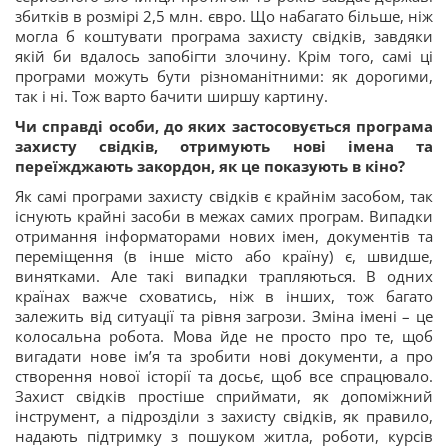
збитків в розмірі 2,5 млн. євро. Що набагато більше, ніж
могла б коштувати програма захисту свідків, завдяки
якій би вдалось запобігти злочину. Крім того, самі ці
програми можуть бути різноманітними: як дорогими,
так і ні. Тож варто бачити ширшу картину.
Чи справді особи, до яких застосовується програма
захисту свідків, отримують нові імена та
переїжджають закордон, як це показують в кіно?
Як самі програми захисту свідків є крайнім засобом, так
існують крайні засоби в межах самих програм. Випадки
отримання інформаторами нових імен, документів та
переміщення (в інше місто або країну) є, швидше,
винятками. Але такі випадки трапляються. В одних
країнах важче сховатись, ніж в інших, тож багато
залежить від ситуації та рівня загрози. Зміна імені – це
колосальна робота. Мова йде не просто про те, щоб
вигадати нове ім’я та зробити нові документи, а про
створення нової історії та досьє, щоб все спрацювало.
Захист свідків простіше сприймати, як допоміжний
інструмент, а підрозділи з захисту свідків, як правило,
надають підтримку з пошуком житла, роботи, курсів