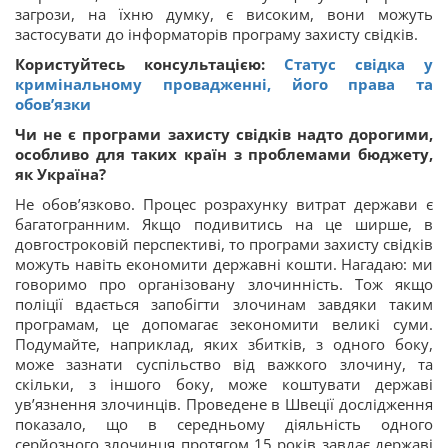
загрози, на їхню думку, є високим, вони можуть
застосувати до інформаторів програму захисту свідків.
Користуйтесь консультацією:
Статус свідка у
кримінальному провадженні, його права та
обов’язки
Чи не є програми захисту свідків надто дорогими,
особливо для таких країн з проблемами бюджету,
як Україна?
Не обов’язково. Процес розрахунку витрат держави є
багатогранним. Якщо подивитись на це ширше, в
довгостроковій перспективі, то програми захисту свідків
можуть навіть економити державні кошти. Нагадаю: ми
говоримо про організовану злочинність. Тож якщо
поліції вдається запобігти злочинам завдяки таким
програмам, це допомагає зекономити великі суми.
Подумайте, наприклад, яких збитків, з одного боку,
може зазнати суспільство від важкого злочину, та
скільки, з іншого боку, може коштувати державі
ув’язнення злочинців. Проведене в Швеції дослідження
показало, що в середньому діяльність одного
серйозного злочинця протягом 15 років завдає державі