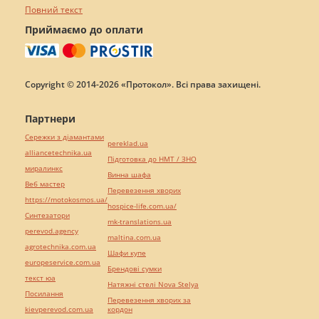
Повний текст
Приймаємо до оплати
Copyright © 2014-2026 «Протокол». Всі права захищені.
Партнери
Сережки з діамантами
pereklad.ua
alliancetechnika.ua
Підготовка до НМТ / ЗНО
миралинкс
Винна шафа
Веб мастер
Перевезення хворих
https://motokosmos.ua/
hospice-life.com.ua/
Синтезатори
mk-translations.ua
perevod.agency
maltina.com.ua
agrotechnika.com.ua
Шафи купе
europeservice.com.ua
Брендові сумки
текст юа
Натяжні стелі Nova Stelya
Посилання
Перевезення хворих за
kievperevod.com.ua
кордон