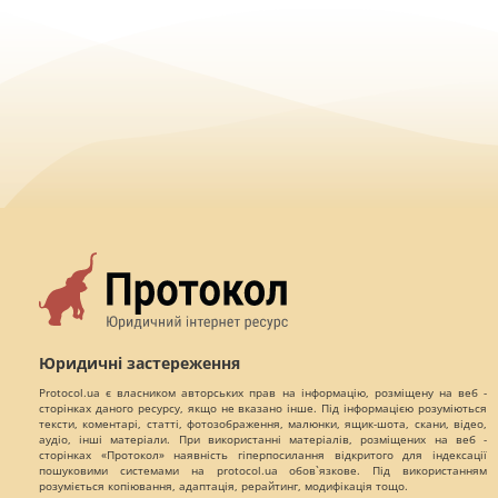
Юридичні застереження
Protocol.ua є власником авторських прав на інформацію, розміщену на веб -
сторінках даного ресурсу, якщо не вказано інше. Під інформацією розуміються
тексти, коментарі, статті, фотозображення, малюнки, ящик-шота, скани, відео,
аудіо, інші матеріали. При використанні матеріалів, розміщених на веб -
сторінках «Протокол» наявність гіперпосилання відкритого для індексації
пошуковими системами на protocol.ua обов`язкове. Під використанням
розуміється копіювання, адаптація, рерайтинг, модифікація тощо.