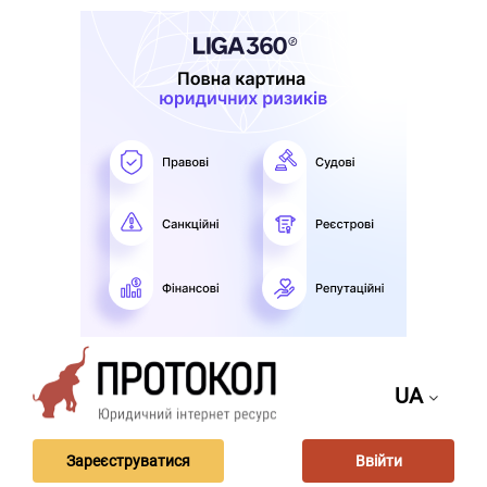
UA
Зареєструватися
Ввійти