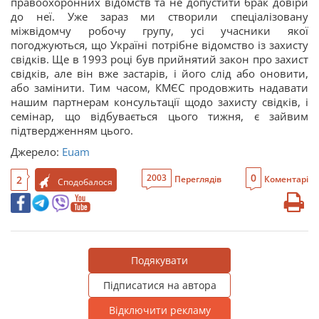
правоохоронних відомств та не допустити брак довіри
до неї. Уже зараз ми створили спеціалізовану
міжвідомчу робочу групу, усі учасники якої
погоджуються, що Україні потрібне відомство із захисту
свідків. Ще в 1993 році був прийнятий закон про захист
свідків, але він вже застарів, і його слід або оновити,
або замінити. Тим часом, КМЄС продовжить надавати
нашим партнерам консультації щодо захисту свідків, і
семінар, що відбувається цього тижня, є зайвим
підтвердженням цього.
Джерело:
Euam
0
2003
2
Переглядів
Коментарі
Сподобалося
Подякувати
Підписатися на автора
Відключити рекламу