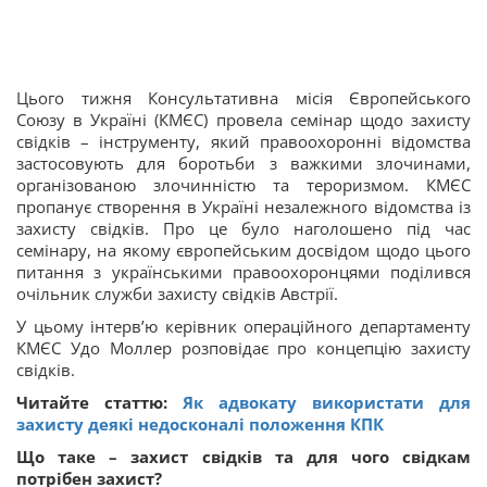
Цього тижня Консультативна місія Європейського
Союзу в Україні (КМЄС) провела семінар щодо захисту
свідків – інструменту, який правоохоронні відомства
застосовують для боротьби з важкими злочинами,
організованою злочинністю та тероризмом. КМЄС
пропанує створення в Україні незалежного відомства із
захисту свідків. Про це було наголошено під час
семінару, на якому європейським досвідом щодо цього
питання з українськими правоохоронцями поділився
очільник служби захисту свідків Австрії.
У цьому інтерв’ю керівник операційного департаменту
КМЄС Удо Моллер розповідає про концепцію захисту
свідків.
Читайте статтю:
Як адвокату використати для
захисту деякі недосконалі положення
КПК
Що таке – захист свідків та для чого свідкам
потрібен захист?