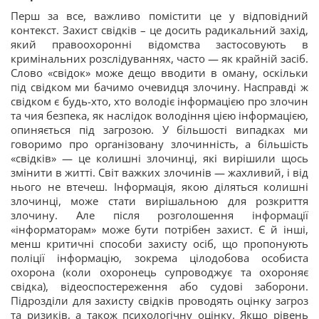
Перш за все, важливо помістити це у відповідний
контекст. Захист свідків – це досить радикальний захід,
який правоохоронні відомства застосовують в
кримінальних розслідуваннях, часто — як крайній засіб.
Слово «свідок» може дещо вводити в оману, оскільки
під свідком ми бачимо очевидця злочину. Насправді ж
свідком є будь-хто, хто володіє інформацією про злочин
та чия безпека, як наслідок володіння цією інформацією,
опиняється під загрозою. У більшості випадках ми
говоримо про організовану злочинність, а більшість
«свідків» — це колишні злочинці, які вирішили щось
змінити в житті. Світ важких злочинів — жахливий, і від
нього не втечеш. Інформація, якою діляться колишні
злочинці, може стати вирішальною для розкриття
злочину. Але після розголошення інформації
«інформаторам» може бути потрібен захист. Є й інші,
менш критичні способи захисту осіб, що пропонують
поліції інформацію, зокрема цілодобова особиста
охорона (коли охоронець супроводжує та охороняє
свідка), відеоспостереження або судові заборони.
Підрозділи для захисту свідків проводять оцінку загроз
та ризиків, а також психологічну оцінку. Якщо рівень