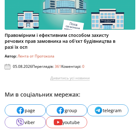
Правомірним і ефективним способом захисту
речових прав замовника на об’єкт будівництва в
разі їх осп
Автор:
Лента от Протокола
05.08.2026
Переглядів:
361
Коментарі:
0
Дивитись усі новини
Ми в соціальних мережах:
page
group
telegram
viber
youtube