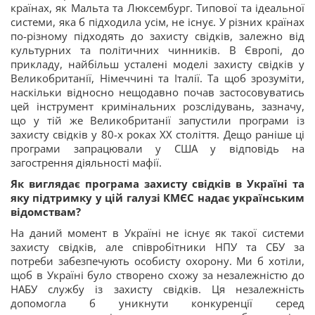
країнах, як Мальта та Люксембург. Типової та ідеальної
системи, яка б підходила усім, не існує. У різних країнах
по-різному підходять до захисту свідків, залежно від
культурних та політичних чинників. В Європі, до
прикладу, найбільш усталені моделі захисту свідків у
Великобританії, Німеччині та Італії. Та щоб зрозуміти,
наскільки відносно нещодавно почав застосовуватись
цей інструмент кримінальних розслідувань, зазначу,
що у тій же Великобританії запустили програми із
захисту свідків у 80-х роках ХХ століття. Дещо раніше ці
програми запрацювали у США у відповідь на
загострення діяльності мафії.
Як виглядає програма захисту свідків в Україні та
яку підтримку у цій галузі КМЄС надає українським
відомствам?
На даний момент в Україні не існує як такої системи
захисту свідків, але співробітники НПУ та СБУ за
потреби забезпечують особисту охорону. Ми б хотіли,
щоб в Україні було створено схожу за незалежністю до
НАБУ службу із захисту свідків. Ця незалежність
допомогла б уникнути конкуренції серед