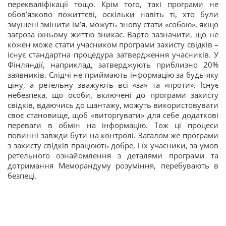
перекваліфікації тощо. Крім того, такі програми не
обов’язково пожиттєві, оскільки навіть ті, хто були
змушені змінити ім’я, можуть знову стати «собою», якщо
загроза їхньому життю зникає. Варто зазначити, що не
кожен може стати учасником програми захисту свідків –
існує стандартна процедура затвердження учасників. У
Фінляндії, наприклад, затверджують приблизно 20%
заявників. Слідчі не приймають інформацію за будь-яку
ціну, а ретельну зважують всі «за» та «проти». Існує
небезпека, що особи, включені до програми захисту
свідків, вдаючись до шантажу, можуть використовувати
своє становище, щоб «виторгувати» для себе додаткові
переваги в обмін на інформацію. Тож ці процеси
повинні завжди бути на контролі. Загалом же програми
з захисту свідків працюють добре, і їх учасники, за умов
ретельного ознайомлення з деталями програми та
дотримання Меморандуму розуміння, перебувають в
безпеці.