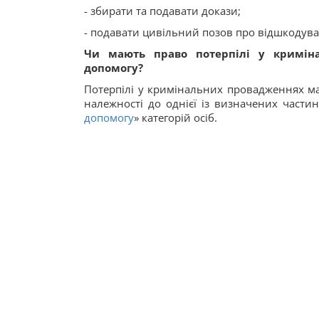
- збирати та подавати докази;
- подавати цивільний позов про відшкодуван
Чи мають право потерпілі у кримін
допомогу?
Потерпілі у кримінальних провадженнях ма
належності до однієї із визначених части
допомогу
» категорій осіб.