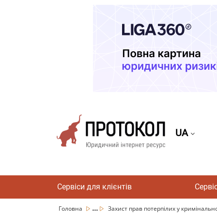
UA
Сервіси для клієнтів
Серві
...
Головна
Захист прав потерпілих у кримінальн