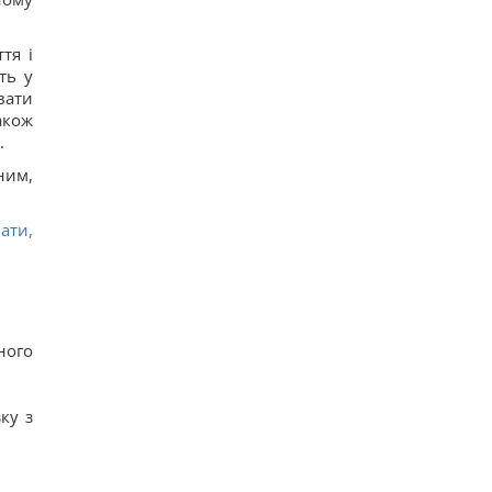
тя і
ть у
вати
акож
.
ним,
ати,
ного
ку з