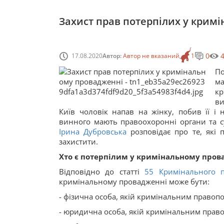
Захист прав потерпілих у крим
0
17.08.2020
Автор:
Автор не вказаний
1
П
ма
к
ви
Київ чоловік напав на жінку, побив її і 
винного мають правоохоронні органи та с
Ірина Дубровська
розповідає про те, які 
захистити.
Хто є потерпілим у кримінальному пров
Відповідно до статті
55
Кримінального п
кримінальному провадженні може бути:
- фізична особа, якій кримінальним правоп
- юридична особа, якій кримінальним пра