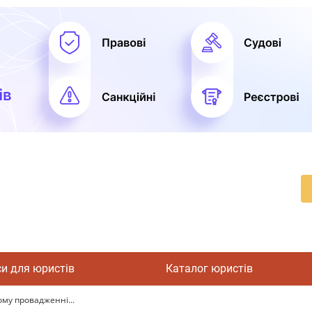
си для юристів
Каталог юристів
ому провадженні...