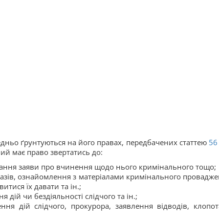
едньо ґрунтуються на його правах, передбачених статтею
5
лий має право звертатись до:
дання заяви про вчинення щодо нього кримінального тощо;
казів, ознайомлення з матеріалами кримінального провадже
тися їх давати та ін.;
дій чи бездіяльності слідчого та ін.;
ення дій слідчого, прокурора, заявлення відводів, клопот