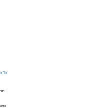
6
КПК
ння,
ань,