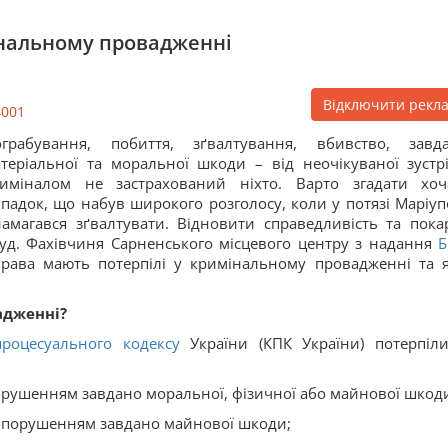
інальному провадженні
Відключити рекл
4001
ограбування, побиття, зґвалтування, вбивство, завд
теріальної та моральної шкоди – від неочікуваної зустрі
риміналом не застрахований ніхто. Варто згадати хо
падок, що набув широкого розголосу, коли у потязі Маріуп
намагався зґвалтувати. Відновити справедливість та пока
уд. Фахівчиня Сарненського місцевого центру з надання
Б
права мають потерпілі у кримінальному провадженні та я
адженні?
роцесуального кодексу
України (КПК України) потерпіл
орушенням завдано моральної, фізичної або майнової шкод
вопорушенням завдано майнової шкоди;