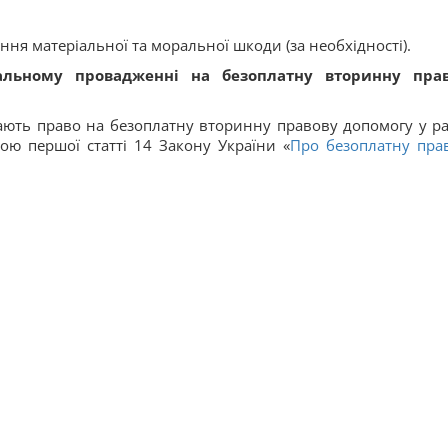
ня матеріальної та моральної шкоди (за необхідності).
альному провадженні на безоплатну вторинну пра
ють право на безоплатну вторинну правову допомогу у раз
ною першої статті 14 Закону України «
Про безоплатну пра