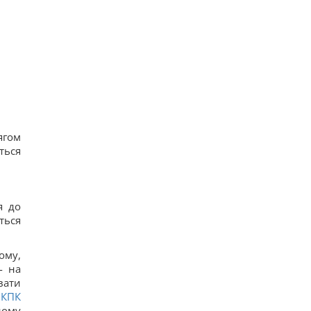
19
Подружжя придбало недорогий будинок в Італії,
але незабаром виявився головний підступ
22
4 дати народження людей, які найлегше
пробачають
22
Шестимісячним немовлятам показали павуків і
квіти: реакція очей здивувала вчених
19
Над Землею зійшов Оленячий Місяць: як це
ягом
вплине на знаки зодіаку
22
ться
я до
ться
ому,
- на
вати
у
КПК
ному