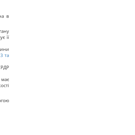
на в
гану
є її
дини
3 та
ЄРДР
 має
ості
ргою