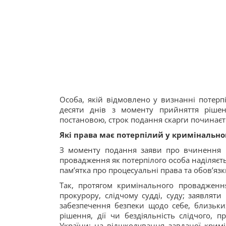
Особа, якій відмовлено у визнанні потерп
десяти днів з моменту прийняття ріше
постановою, строк подання скарги починаєть
Які права має потерпілий у кримінальн
З моменту подання заяви про вчинення 
провадження як потерпілого особа наділяєть
пам’ятка про процесуальні права та обов’язк
Так, протягом кримінального провадженн
прокурору, слідчому судді, суду; заявляти
забезпечення безпеки щодо себе, близьких
рішення, дії чи бездіяльність слідчого, 
України; на відшкодування завданої кри