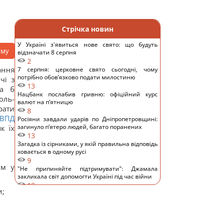
Стрічка новин
У Україні з'явиться нове свято: що будуть
аму
відзначати 8 серпня
2
ання
7 серпня: церковне свято сьогодні, чому
потрібно обов’язково подати милостиню
чі з
13
ча б
Нацбанк послабив гривню: офіційний курс
оль-
валют на п’ятницю
рати
8
ВПД
Росіяни завдали ударів по Дніпропетровщині:
загинуло пʼятеро людей, багато поранених
к їх
13
Загадка із сірниками, у якій правильна відповідь
ховається в одному русі
9
им у
"Не припиняйте підтримувати": Джамала
закликала світ допомогти Україні під час війни
10
и;
Прийом "Мунджаро" може знизити
ризик серцевих нападів, але є нюанс, -
дослідження
12