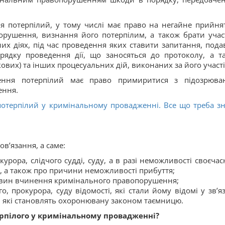
ня потерпілий, у тому числі має право на негайне прийнят
орушення, визнання його потерпілим, а також брати учас
их діях, під час проведення яких ставити запитання, пода
рядку проведення дії, що заносяться до протоколу, а т
вих) та інших процесуальних дій, виконаних за його участі
ження потерпілий має право примиритися з підозрюва
ення.
потерпілий у кримінальному провадженні. Все що треба зн
в’язання, а саме:
урора, слідчого судді, суду, а в разі неможливості своєчас
е, а також про причини неможливості прибуття;
вин вчинення кримінального правопорушення;
, прокурора, суду відомості, які стали йому відомі у зв’яз
і які становлять охоронювану законом таємницю.
ерпілого у кримінальному провадженні?