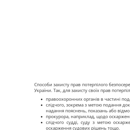
Способи захисту прав потерпілого безпосер
України. Так, для захисту своїх прав потерпі
правоохоронних органів в частині по
слідчого, зокрема з метою подання до
надання пояснень, показань або відмови
прокурора, наприклад, щодо оскарження 
слідчого судді, суду з метою оскарж
оскарження судових рішень тощо.