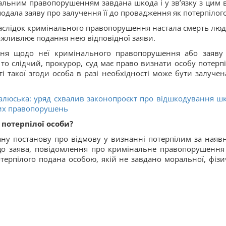
інальним правопорушенням завдана шкода і у зв’язку з цим 
дала заяву про залучення її до провадження як потерпілого
внаслідок кримінального правопорушення настала смерть лю
можливлює подання нею відповідної заяви.
ня щодо неї кримінального правопорушення або заяву
 то слідчий, прокурор, суд має право визнати особу потерп
і такої згоди особа в разі необхідності може бути залучен
Малюська: уряд схвалив законопроєкт про відшкодування ш
их правопорушень
 потерпілої особи?
у постанову про відмову у визнанні потерпілим за наявн
 що заява, повідомлення про кримінальне правопорушення
терпілого подана особою, якій не завдано моральної, фізи