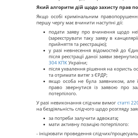
Який алгоритм дій щодо захисту прав п
Якщо особі кримінальним правопорушення
першу чергу має вчинити наступні дії:
подати заяву про вчинення щодо не
(зареєструвати таку заяву в канцелярі
прийняття та реєстрацію);
у разі невнесення відомостей до Єди
після реєстрації даної заяви звернутис
304
КПК
України;
після ухвалення рішення на користь ос
та отримати витяг з ЄРДР;
якщо особа не була заявником, але
право звернутися із заявою про за
потерпілого.
У разі невиконання слідчим вимог
статті
22
на бездіяльність слідчого щодо розгляду за
за потреби залучити адвоката
;
мати активну позицію потерпілого:
- ініціювати проведення слідчих/процесуаль