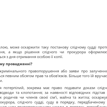
ілою, може оскаржити таку постанову слідчому судді прот
ння, а якщо рішення слідчого чи прокурора оформлює
ся з дня отримання особою її копії.
ому провадженні?
кримінального правопорушення або заяви про залученн
ся певним обсягом прав та обов’язків. Більше того їй вручає
и.
я потерпілий, зокрема має право подавати докази слідч
 відводи та клопотання; за наявності відповідних підстав 
 родичів чи членів своєї сім’ї, майна та житла; оскаржу
прокурора, слідчого судді, суду в порядку, передбаченом
мінальним правопорушенням шкоди в порядку, передбаче