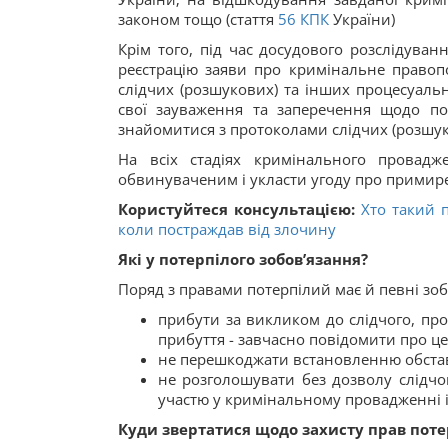
законом тощо (стаття
56
КПК
України)
Крім того, під час досудового розслідуван
реєстрацію заяви про кримінальне правоп
слідчих (розшукових) та інших процесуальн
свої зауваження та заперечення щодо по
знайомитися з протоколами слідчих (розшуко
На всіх стадіях кримінального провад
обвинуваченим і укласти угоду про примир
Користуйтеся консультацією:
Хто такий 
коли постраждав від злочину
Які у потерпілого зобов’язання?
Поряд з правами потерпілий має й певні зобо
прибути за викликом до слідчого, прок
прибуття - завчасно повідомити про ц
не перешкоджати встановленню обста
не розголошувати без дозволу слідчого
участю у кримінальному провадженні 
Куди звертатися щодо захисту прав пот