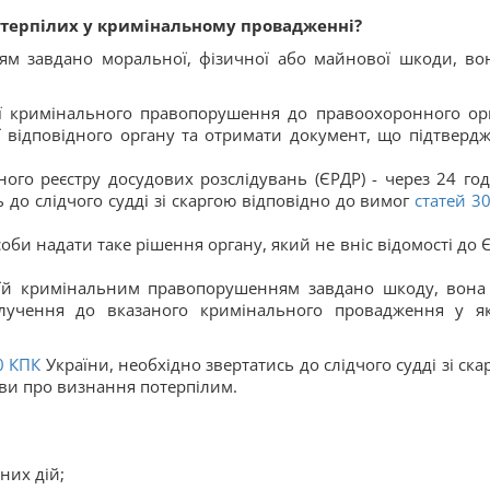
отерпілих у кримінальному провадженні?
м завдано моральної, фізичної або майнової шкоди, во
ї кримінального правопорушення до правоохоронного ор
ї відповідного органу та отримати документ, що підтверджу
ного реєстру досудових розслідувань (ЄРДР) - через 24 го
ь до слідчого судді зі скаргою відповідно до вимог
статей 30
оби надати таке рішення органу, який не вніс відомості до 
 їй кримінальним правопорушенням завдано шкоду, вона
лучення до вказаного кримінального провадження у як
0
КПК
України, необхідно звертатись до слідчого судді зі ска
яви про визнання потерпілим.
них дій;