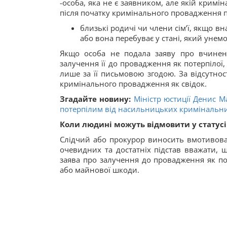
-особа, яка не є заявником, але якій крим
після початку кримінального провадження по
близькі родичі чи члени сім’ї, якщо 
або вона перебуває у стані, який уне
Якщо особа не подала заяву про вчинен
залучення її до провадження як потерпілої,
лише за її письмовою згодою. За відсутност
кримінального провадження як свідок.
Згадайте новину:
Міністр юстиції Денис 
потерпілим від насильницьких кримінальн
Коли людині можуть відмовити у статусі
Слідчий або прокурор виносить вмотивован
очевидних та достатніх підстав вважати,
заява про залучення до провадження як по
або майнової шкоди.