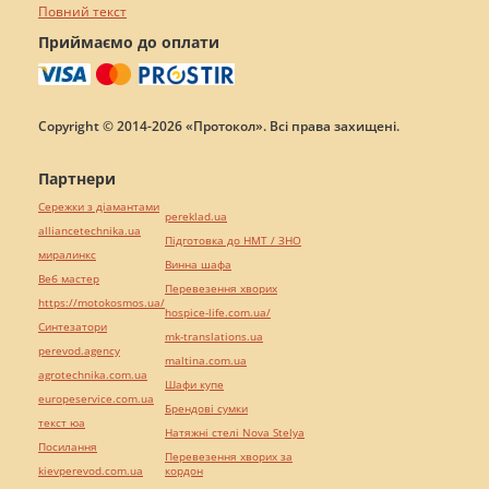
Повний текст
Приймаємо до оплати
Copyright © 2014-2026 «Протокол». Всі права захищені.
Партнери
Сережки з діамантами
pereklad.ua
alliancetechnika.ua
Підготовка до НМТ / ЗНО
миралинкс
Винна шафа
Веб мастер
Перевезення хворих
https://motokosmos.ua/
hospice-life.com.ua/
Синтезатори
mk-translations.ua
perevod.agency
maltina.com.ua
agrotechnika.com.ua
Шафи купе
europeservice.com.ua
Брендові сумки
текст юа
Натяжні стелі Nova Stelya
Посилання
Перевезення хворих за
kievperevod.com.ua
кордон