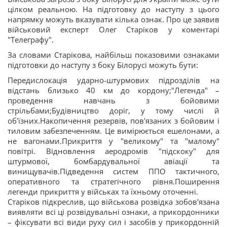
цілком реальною. На підготовку до наступу з цього
напрямку можуть вказувати кілька ознак. Про це заявив
військовий експерт Олег Старіков у коментарі
"Телеграфу".
За словами Старікова, найбільш показовими ознаками
підготовки до наступу з боку Білорусі можуть бути:
Передислокація ударно-штурмових підрозділів на
відстань близько 40 км до кордону;"Легенда" –
проведення навчань з бойовими
стрільбами;Будівництво доріг, у тому числі й
об'їзних.Накопичення резервів, пов'язаних з бойовим і
тиловим забезпеченням. Це вимірюється ешелонами, а
не вагонами.Прикриття у "великому" та "малому"
повітрі. Відновлення аеродромів "підскоку" для
штурмової, бомбардувальної авіації та
винищувачів.Підведення систем ППО тактичного,
оперативного та стратегічного рівня.Поширення
легенди прикриття у військах та їхньому оточенні.
Старіков підкреслив, що військова розвідка зобов'язана
виявляти всі ці розвідувальні ознаки, а прикордонники
– фіксувати всі види руху сил і засобів у прикордонній