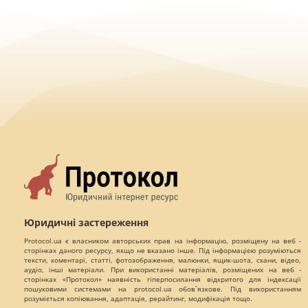
Юридичні застереження
Protocol.ua є власником авторських прав на інформацію, розміщену на веб -
сторінках даного ресурсу, якщо не вказано інше. Під інформацією розуміються
тексти, коментарі, статті, фотозображення, малюнки, ящик-шота, скани, відео,
аудіо, інші матеріали. При використанні матеріалів, розміщених на веб -
сторінках «Протокол» наявність гіперпосилання відкритого для індексації
пошуковими системами на protocol.ua обов`язкове. Під використанням
розуміється копіювання, адаптація, рерайтинг, модифікація тощо.