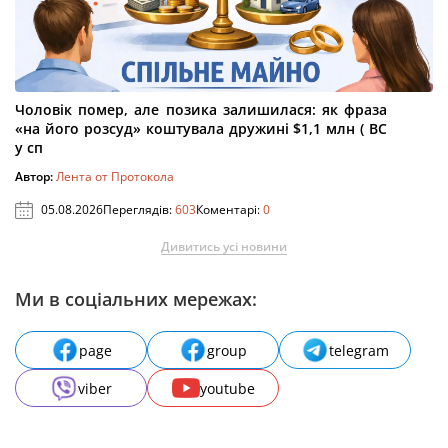
Чоловік помер, але позика залишилася: як фраза
«на його розсуд» коштувала дружині $1,1 млн ( ВС
у сп
Автор:
Лента от Протокола
05.08.2026
Переглядів:
603
Коментарі:
0
Дивитись усі новини
Ми в соціальних мережах:
page
group
telegram
viber
youtube