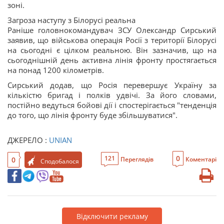
зоні.
Загроза наступу з Білорусі реальна
Раніше головнокомандувач ЗСУ Олександр Сирський
заявив, що військова операція Росії з території Білорусі
на сьогодні є цілком реальною. Він зазначив, що на
сьогоднішній день активна лінія фронту простягається
на понад 1200 кілометрів.
Сирський додав, що Росія перевершує Україну за
кількістю бригад і полків удвічі. За його словами,
постійно ведуться бойові дії і спостерігається "тенденція
до того, що лінія фронту буде збільшуватися".
ДЖЕРЕЛО :
UNIAN
0
121
0
Переглядів
Коментарі
Сподобалося
Відключити рекламу