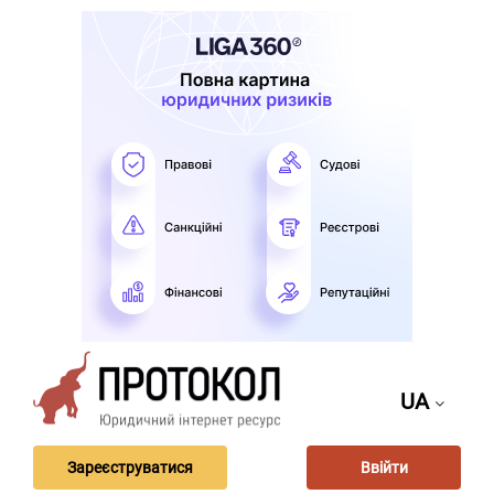
UA
Зареєструватися
Ввійти