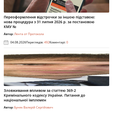
Переоформлення відстрочки за іншою підставою:
нова процедура з 31 липня 2026 р. за постановою
КМУ №
Автор:
Лента от Протокола
04.08.2026
Переглядів:
492
Коментарі:
0
Зловживання впливом за статтею 369-2
Кримінального кодексу України. Питання до
національної імплемен
Автор:
Буняк Валерій Сергійович