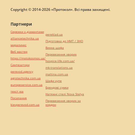
Copyright © 2014-2026 «Протокол». Всі права захищені.
Партнери
Сережки з діамантами
pereklad.ua
alliancetechnika.ua
Підготовка до НМТ / ЗНО
миралинкс
Винна шафа
Веб мастер
Перевезення хворих
https://motokosmos.ua/
hospice-life.com.ua/
Синтезатори
mk-translations.ua
perevod.agency
maltina.com.ua
agrotechnika.com.ua
Шафи купе
europeservice.com.ua
Брендові сумки
текст юа
Натяжні стелі Nova Stelya
Посилання
Перевезення хворих за
kievperevod.com.ua
кордон