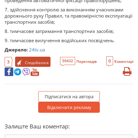
проведення автоматичної фіксації правопорушень;
7. здійснення контролю за виконанням учасниками
дорожнього руху Правил, та правомірністю експлуатації
транспортних засобів;
8. тимчасове затримання транспортних засобів;
9. тимчасове вилучення водійських посвідчень.
Джерело:
24tv.ua
0
59432
3
Переглядів
Коментарі
Сподобалося
Підписатися на автора
Відключити рекламу
Залиште Ваш коментар: