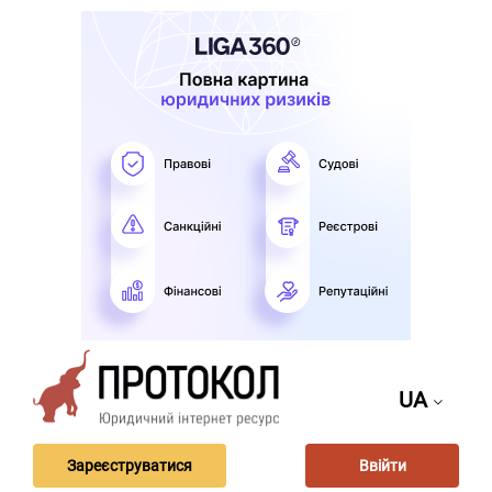
UA
Зареєструватися
Ввійти