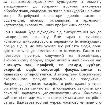
за сільськогосподарськими культурами з моменту
висаджування до збирання врожаю, виконують
обробку полів, слідкують за поголів’ям худоби на випасі
тощо. Затребувані оператори дронів також в
будівництві, лісному господарстві, в археології,
картографії, екології та інших професійних сферах.
Світ і надалі буде відходити від використання рук до
використання інтелекту. Вже зараз в сучасних
компаніях використовують переважно інтелектуальну
працю. Від 70 до 80% усього, що роблять люди, вони
здійснюють за допомогою свого інтелекту. Багато хто
повторює прогноз, озвучений на Всесвітньому
економічному форумі, згідно якого у найближчий час
зникнуть такі професії, як касири, кур’єри,
охоронці, водії, секретарі, фасувальники та
банківські співробітники
. З експертами Всесвітнього
економічного форуму складно не погодитись.
Наприклад, відносно касирів, то роботодавці у сфері
ритейлу зараз стикаються зі складністю закриття цих
вакансій. Зарплати у цих спеціалістів низькі, бажаючих
зайняти ці посади мало, а касирів у магазини потрібно
багато. Вже зараз торгові мережі частково чи повністю