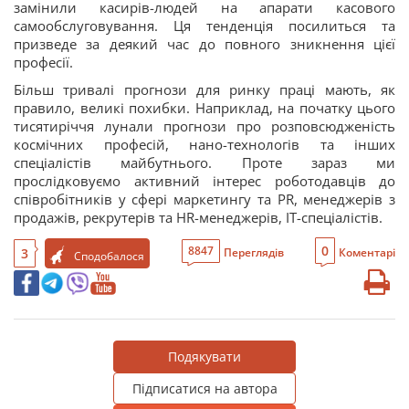
замінили касирів-людей на апарати касового
самообслуговування. Ця тенденція посилиться та
призведе за деякий час до повного зникнення цієї
професії.
Більш тривалі прогнози для ринку праці мають, як
правило, великі похибки. Наприклад, на початку цього
тисятиріччя лунали прогнози про розповсюдженість
космічних професій, нано-технологів та інших
спеціалістів майбутнього. Проте зараз ми
прослідковуємо активний інтерес роботодавців до
співробітників у сфері маркетингу та PR, менеджерів з
продажів, рекрутерів та HR-менеджерів, ІТ-спеціалістів.
0
8847
3
Переглядів
Коментарі
Сподобалося
Подякувати
Підписатися на автора