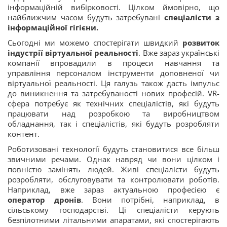
інформаційній вибірковості. Цілком ймовірно, що
найближчим часом будуть затребувані
спеціалісти з
інформаційної гігієни.
Сьогодні ми можемо спостерігати швидкий
розвиток
індустрії віртуальної реальності
. Вже зараз українські
компанії впровадили в процеси навчання та
управління персоналом інструменти доповненої чи
віртуальної реальності. Ця галузь також дасть імпульс
до виникнення та затребуваності нових професій. VR-
сфера потребує як технічних спеціалістів, які будуть
працювати над розробкою та виробництвом
обладнання, так і спеціалістів, які будуть розробляти
контент.
Роботизовані технології будуть становитися все більш
звичними речами. Однак навряд чи вони цілком і
повністю замінять людей. Живі спеціалісти будуть
розробляти, обслуговувати та контролювати роботів.
Наприклад, вже зараз актуальною професією є
оператор дронів
. Вони потрібні, наприклад, в
сільському господарстві. Ці спеціалісти керують
безпілотними літальними апаратами, які спостерігають