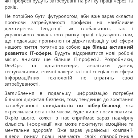
які професії будуть затребувані на ринку праці через 10
років.
Не потрібно бути футурологом, аби вже зараз скласти
прогнози затребуваності професій на найближче
десятиріччя. Тенденції як глобального, так і
українського локального ринку праці підказують нам,
що подальше проникнення діджиталізації у всі сфери
нашого життя потягне за собою
ще більш активний
розвиток ІТ-сфери
. Будуть відкриватися нові робочі
місця, вникати ще більше ІТ-професій. Розробники,
DevOps- та дата-інженери, аналітики даних,
тестувальники, етичні хакери та інші спеціалісти сфери
інформаційних технологій не втратять своєї
затребуваності.
Заглиблення в подальшу цифровізацію потребує
більшої діджитал-безпеки, тому тенденція до зростання
затребуваності
спеціалістів по кібер-безпеці
, яка
окреслилася останнім часом, буде лише посилюватися.
Окрім цього, кожен з нас сприймає зараз надмірну
кількість інформації, яка може похитнути емоційне та
ментальне здоров’я. Вже зараз українські компанії-
лідери ринку праці навчають своїх співробітників