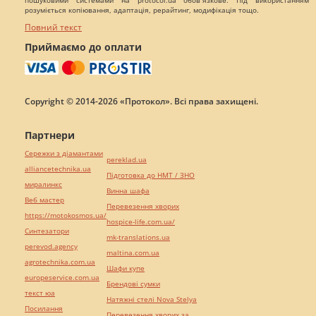
пошуковими системами на protocol.ua обов`язкове. Під використанням
розуміється копіювання, адаптація, рерайтинг, модифікація тощо.
Повний текст
Приймаємо до оплати
Copyright © 2014-2026 «Протокол». Всі права захищені.
Партнери
Сережки з діамантами
pereklad.ua
alliancetechnika.ua
Підготовка до НМТ / ЗНО
миралинкс
Винна шафа
Веб мастер
Перевезення хворих
https://motokosmos.ua/
hospice-life.com.ua/
Синтезатори
mk-translations.ua
perevod.agency
maltina.com.ua
agrotechnika.com.ua
Шафи купе
europeservice.com.ua
Брендові сумки
текст юа
Натяжні стелі Nova Stelya
Посилання
Перевезення хворих за