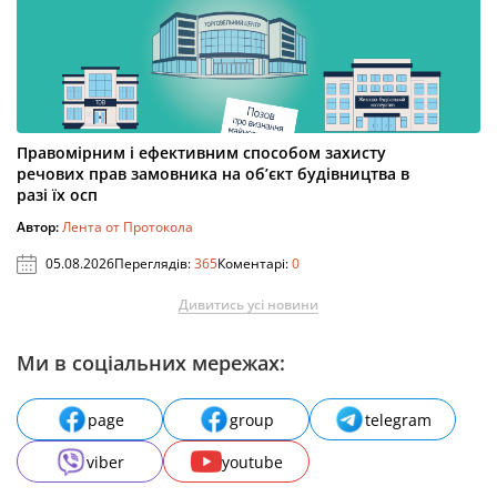
Правомірним і ефективним способом захисту
речових прав замовника на об’єкт будівництва в
разі їх осп
Автор:
Лента от Протокола
05.08.2026
Переглядів:
365
Коментарі:
0
Дивитись усі новини
Ми в соціальних мережах:
page
group
telegram
viber
youtube