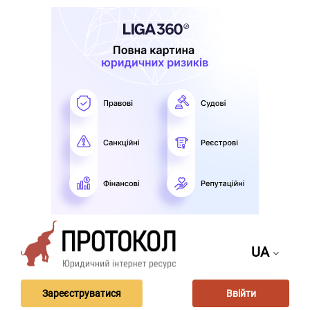
UA
Зареєструватися
Ввійти