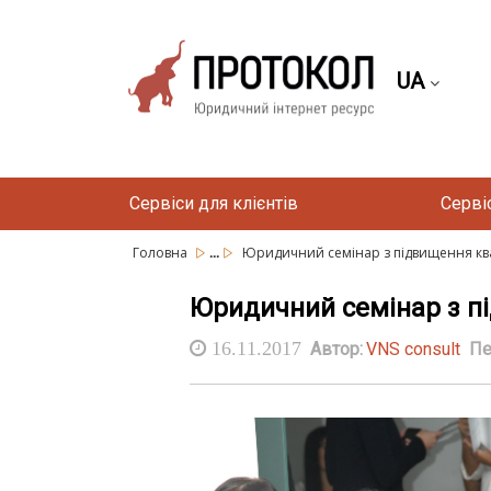
UA
Сервіси для клієнтів
Серві
...
Головна
Юридичний семінар з підвищення квалі
Юридичний семінар з під
16.11.2017
Автор:
VNS consult
Пе