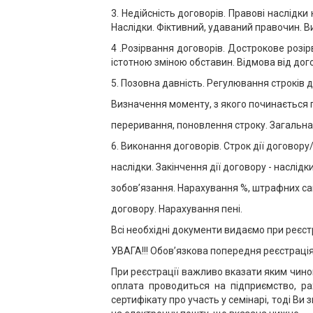
3. Недійсність договорів. Правові наслідк
Наслідки. Фіктивний, удаваний правочин. 
4 .Розірвання договорів. Дострокове розі
істотною зміною обставин. Відмова від дого
5. Позовна давність. Регулювання строків 
Визначення моменту, з якого починається 
переривання, поновлення строку. Загальна 
6. Виконання договорів. Строк дії договору/
наслідки. Закінчення дії договору - наслід
зобов’язання. Нарахування %, штрафних са
договору. Нарахування пені.
Всі необхідні документи видаємо при реєстр
УВАГА!!! Обов’язкова попередня реєстрація
При реєстрації важливо вказати яким чином
оплата проводиться на підприємство, р
сертифікату про участь у семінарі, тоді В