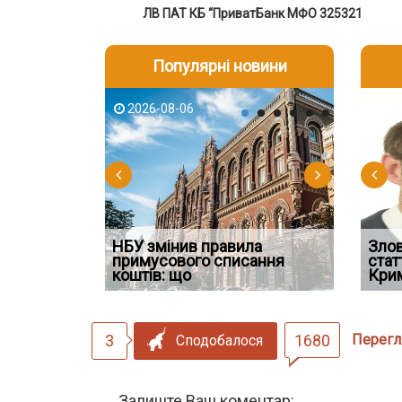
ЛВ ПАТ КБ “ПриватБанк МФО 325321
Популярні новини
2026-08-06
2026-08-03
2026-08
202
НБУ змінив правила
Водії можуть отримати
Зло
мені та фото
примусового списання
компенсацію за незаконні
Правомі
стат
до вироку
коштів: що
дії
способо
Кри
3
1680
Перегл
Сподобалося
Залиште Ваш коментар: