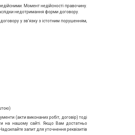
 недійсними. Момент недійсності правочину.
Наслідки недотримання форми договору.
договору у зв'язку з істотним порушенням,
оштою)
менти (акти виконаних робіт, договір) тоді
ти на нашому сайті. Якщо Вам достатньо
 Надсилайте запит для уточнення реквізитів