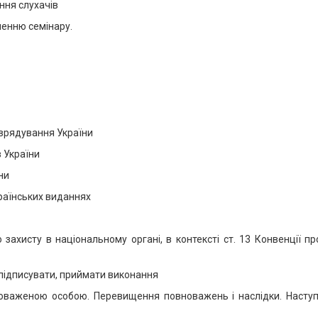
ння слухачів
ченню семінару.
оврядування України
в України
ни
країнських виданнях
 захисту в національному органі, в контексті ст. 13 Конвенції 
 підписувати, приймати виконання
новаженою особою. Перевищення повноважень і наслідки. Наступ