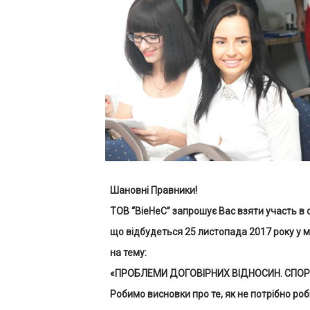
Шановні
Правники
!
ТОВ “ВіеНеС” запрошує Вас взяти участь в с
що відбудеться 25 листопада 2017 року у мі
на тему:
«ПРОБЛЕМИ ДОГОВІРНИХ ВІДНОСИН. СПОРИ
Робимо висновки про те, як не потрібно роб