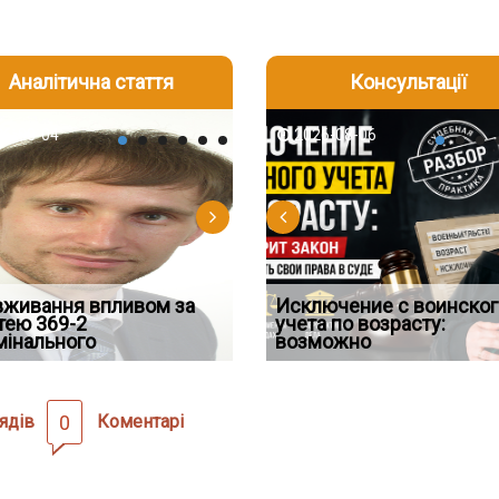
Аналітична стаття
Консультації
-05
6-08-04
2026-07-27
2026-08-05
2026-08-04
2026-08-06
2026-07-30
вживання впливом за
Переоформлення
Исключение с воинског
Восьмий ААС факти
рним і ефективним
тею 369-2
Чи скасують бронювання з 1
Чоловік помер, але позика
відстрочки за іншою
учета по возрасту:
підтвердив, що ЦВ
м захисту речових
мінального
вересня? Що насправді з
залишилася: як фраза «на
підставою: нов
возможно
скас
ядів
0
Коментарі