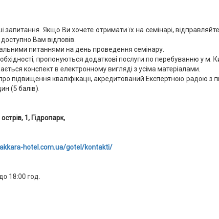
ші запитання. Якщо Ви хочете отримати їх на семінарі, відправля
 доступно Вам відповів.
альними питаннями на день проведення семінару.
необхідності, пропонуються додаткові послуги по перебуванню у м. 
ається конспект в електронному вигляді з усіма матеріалами.
ро підвищення кваліфікації, акредитований Експертною радою з пи
ин (5 балів).
острів, 1, Гідропарк,
bakkara-hotel.com.ua/gotel/kontakti/
до 18:00 год.