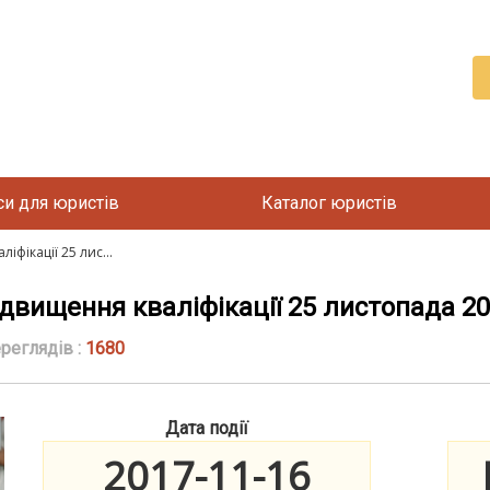
си для юристів
Каталог юристів
фікації 25 лис...
вищення кваліфікації 25 листопада 201
реглядів :
1680
Дата події
2017-11-16