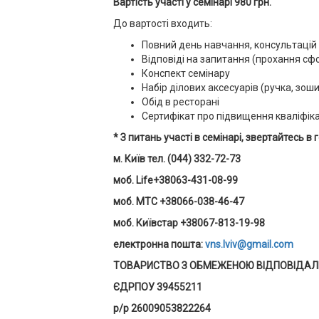
Вартість участі у семінарі 980 грн
.
До вартості входить:
Повний день навчання, консультацій
Відповіді на запитання (прохання с
Конспект семінару
Набір ділових аксесуарів (ручка, зош
Обід в ресторані
Сертифікат про підвищення кваліфіка
* З питань участі в семінарі, звертайтесь 
м. Київ тел. (044) 332-72-73
моб. Life+38063-431-08-99
моб. MTC +38066-038-46-47
моб. Київстар +38067-813-19-98
електронна пошта:
vns.lviv@gmail.com
ТОВАРИСТВО З ОБМЕЖЕНОЮ ВІДПОВІДАЛЬ
ЄДРПОУ 39455211
р/р 26009053822264