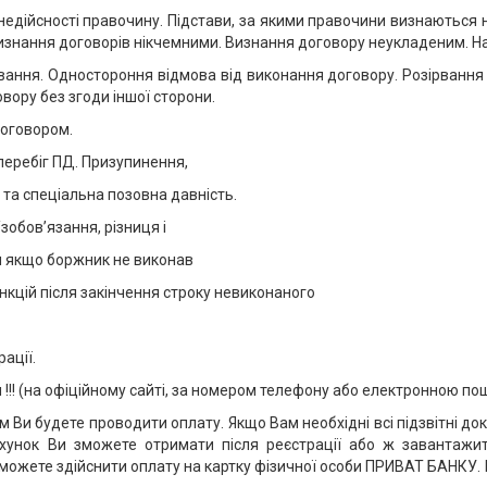
и недійсності правочину. Підстави, за якими правочини визнаються
Визнання договорів нікчемними. Визнання договору неукладеним. 
рвання. Одностороння відмова від виконання договору. Розірвання 
вору без згоди іншої сторони.
договором.
перебіг ПД. Призупинення,
та спеціальна позовна давність.
зобов’язання, різниця і
ки якщо боржник не виконав
нкцій після закінчення строку невиконаного
ації.
 !!! (на офіційному сайті, за номером телефону або електронною п
 Ви будете проводити оплату. Якщо Вам необхідні всі підзвітні доку
ахунок Ви зможете отримати після реєстрації або ж завантажи
и зможете здійснити оплату на картку фізичної особи ПРИВАТ БАНКУ.