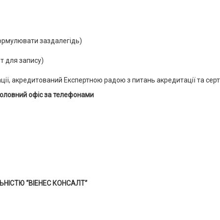
формулювати заздалегідь)
ит для запису)
ції, акредитований Експертною радою з питань акредитації та сер
в головний офіс за телефонами
НІСТЮ “ВІЕНЕС КОНСАЛТ”