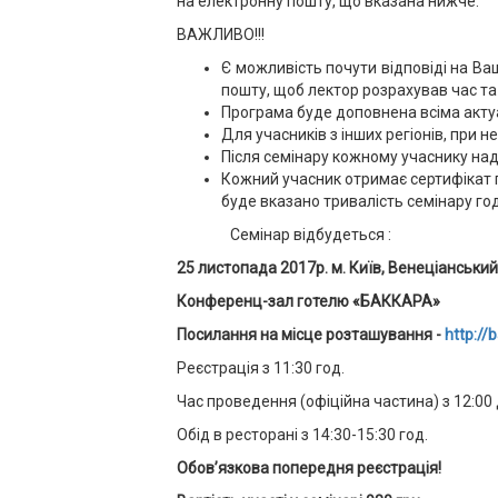
на електронну пошту, що вказана нижче.
ВАЖЛИВО!!!
Є можливість почути відповіді на Ва
пошту, щоб лектор розрахував час та
Програма буде доповнена всіма акту
Для учасників з інших регіонів, при 
Після семінару кожному учаснику над
Кожний учасник отримає сертифікат п
буде вказано тривалість семінару год
Семінар відбудеться :
25 листопада 2017р.
м. Київ, Венеціанський 
Конференц-зал готелю «БАККАРА»
Посилання на місце розташування -
http://
Реєстрація з 11:30 год.
Час проведення (офіційна частина) з 12:00 
Обід в ресторані з 14:30-15:30 год.
Обов’язкова попередня реєстрація
!