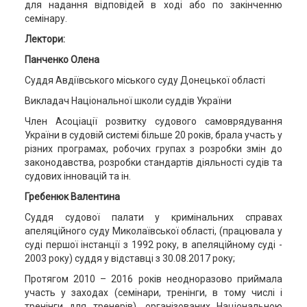
для надання відповідей в ході або по закінченню
семінару.
Лектори:
Панченко Олена
Суддя Авдіївського міського суду Донецької області
Викладач Національної школи суддів України
Член Асоціації розвитку судового самоврядування
України в судовій системі більше 20 років, брала участь у
різних програмах, робочих групах з розробки змін до
законодавства, розробки стандартів діяльності судів та
судових інновацій та ін.
Гребенюк Валентина
Суддя судової палати у кримінальних справах
апеляційного суду Миколаївської області, (працювала у
суді першої інстанції з 1992 року, в апеляційному суді -
2003 року) суддя у відставці з 30.08.2017 року;
Протягом 2010 – 2016 років неодноразово приймала
участь у заходах (семінари, тренінги, в тому числі і
тренінги для тренерів), організованих Національною