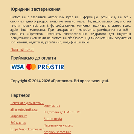
Юридичні застереження
Protocol.ua є власником авторських прав на інформацію, розміщену на веб -
сторінках даного ресурсу, якщо не вказано інше. Під інформацією розуміються
тексти, коментарі, статті, фотозображення, малюнки, ящик-шота, скани, відео,
аудіо, інші матеріали. При використанні матеріалів, розміщених на веб -
сторінках «Протокол» наявність гіперпосилання відкритого для індексації
пошуковими системами на protocol.ua обов`язкове. Під використанням розуміється
копіювання, адаптація, рерайтинг, модифікація тощо.
Повний текст
Приймаємо до оплати
Copyright © 2014-2026 «Протокол». Всі права захищені.
Партнери
Сережки з діамантами
pereklad.ua
alliancetechnika.ua
Підготовка до НМТ / ЗНО
миралинкс
Винна шафа
Веб мастер
Перевезення хворих
https://motokosmos.ua/
hospice-life.com.ua/