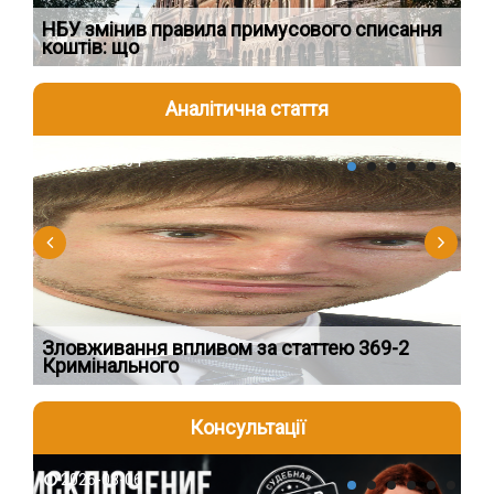
НБУ змінив правила примусового списання
Як
коштів: що
шк
Аналітична стаття
2026-08-04
2
Зловживання впливом за статтею 369-2
Пе
Кримінального
пі
Консультації
2026-08-06
2