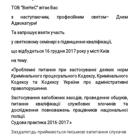
ТОВ “ВіеНеС”
вітає Вас
з наступаючим, професійним святом– Днем
Адвокатури!
Та запрошує взяти участь
у святковому семінарі з підвищення кваліфікації,
що відбудеться
16
грудня 2017 року у місті Київ
на тему:
«
Проблемні питання при застосуванні деяких норм
Кримінального процесуального Кодексу, Кримінального
Кодексу та Кодексу України про адміністративні
правопорушення.
Застосування запобіжних заходів, проведення обшуків,
питання кваліфікації службових злочинів та
дослідження повноважень працівників національної
поліції.
Судова практика
2016-
2017.
»
Заздалегідь приймаються письмові запитання слухачів