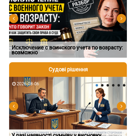
Исключение с воинского учета по возрасту:
Сп
возможно
ос
Судові рішення
2026-08-06
2
У разі наявності сумніву у висновку
Як