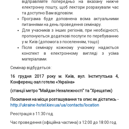
відправляйте попередньо на вказану нижче
електронну пошту, щоб лектори розрахували час
та доступно Вам відповіли.
Програма буде доповнена всіма актуальними
питаннями на день проведення семінару.
Для учасників з інших регіонів, при необхідності,
пропонуються додаткові послуги по перебуванню
у м. Київ (допомога з поселенням, тощо)
Після семінару кожному учаснику надається
конспект в електронному вигляді з усіма
матеріалами.
Семінар відбудеться :
16 грудня 2017 року м. Київ, вул. Інститутська 4,
Конференц-зал готелю «Україна»
(станції метро "Майдан Незалежності" та "Хрещатик)
Посилання на місце розташування та опис як дістатись -
http://ukraine-hotel.kiev.ua/ua/contacts/location
Реєстрація з 11:30 год.
Час проведення (офіційна частина) з 12:00 до 18:00 год.