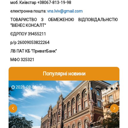
моб. Київстар +38067-813-19-98
електронна пошта:
vns.lviv@gmail.com
ТОВАРИСТВО З ОБМЕЖЕНОЮ ВІДПОВІДАЛЬНІСТЮ
“ВІЕНЕС КОНСАЛТ”
ЄДРПОУ 39455211
р/р 26009053822264
ЛВ ПАТ КБ “ПриватБанк”
МФО 325321
Популярні новини
2026-08-06
2