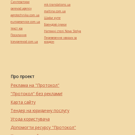
Синтезатори
mk-translations.ua
perevod.agency
maltina.com.ua
agrotechnika.com.ua
Шафи купе
europeservice.com.ua
Брендові сумки
текст юа
Натяжні стелі Nova Stelya
Посилання
Перевезення хворих за
kievperevod.com.ua
кордон
Про проект
Реклама на "Протокол"
"Протокол" без реклами!
Карта сайту
Тендер на юридичну послугу
Угода користувача
Допомогти ресурсу "Протокол"