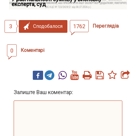
експерта, суд
вк
3
1762
Переглядів
Сподобалося
0
Коментарі
Залиште Ваш коментар: