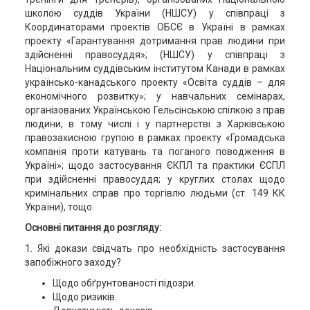
школою суддів України (НШСУ) у співпраці з
Координаторами проектів ОБСЄ в Україні в рамках
проекту «Гарантування дотримання прав людини при
здійсненні правосуддя»; (НШСУ) у співпраці з
Національним суддівським інститутом Канади в рамках
українсько-канадського проекту «Освіта суддів – для
економічного розвитку»; у навчальних семінарах,
організованих Українською Гельсінською спілкою з прав
людини, в тому числі і у партнерстві з Харківською
правозахисною групою в рамках проекту «Громадська
компанія проти катувань та поганого поводження в
Україні»; щодо застосування ЄКПЛ та практики ЄСПЛ
при здійсненні правосуддя; у круглих столах щодо
кримінальних справ про торгівлю людьми (ст. 149 КК
України), тощо.
Основні питання до розгляду:
1. Які докази свідчать про необхідність застосування
запобіжного заходу?
Щодо обґрунтованості підозри.
Щодо ризиків.