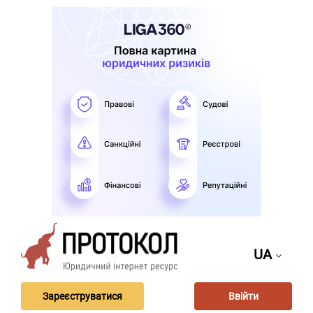
UA
Зареєструватися
Ввійти