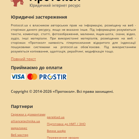
Юридичні застереження
Protocol.ua є власником авторських прав на інформацію, розміщену на веб -
сторінках даного ресурсу, якщо не вказано інше. Під інформацією розуміються
тексти, коментарі, статті, фотозображення, малюнки, ящик-шота, скани, відео,
аудіо, інші матеріали. При використанні матеріалів, розміщених на веб -
сторінках «Протокол» наявність гіперпосилання відкритого для індексації
пошуковими системами на protocol.ua обов`язкове. Під використанням
розуміється копіювання, адаптація, рерайтинг, модифікація тощо.
Повний текст
Приймаємо до оплати
Copyright © 2014-2026 «Протокол». Всі права захищені.
Партнери
Сережки з діамантами
pereklad.ua
alliancetechnika.ua
Підготовка до НМТ / ЗНО
миралинкс
Винна шафа
Веб мастер
Перевезення хворих