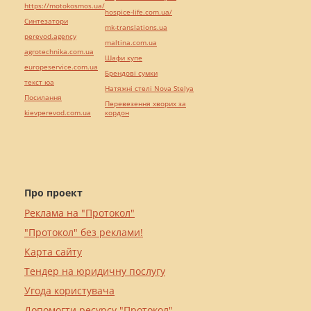
https://motokosmos.ua/
hospice-life.com.ua/
Синтезатори
mk-translations.ua
perevod.agency
maltina.com.ua
agrotechnika.com.ua
Шафи купе
europeservice.com.ua
Брендові сумки
текст юа
Натяжні стелі Nova Stelya
Посилання
Перевезення хворих за
kievperevod.com.ua
кордон
Про проект
Реклама на "Протокол"
"Протокол" без реклами!
Карта сайту
Тендер на юридичну послугу
Угода користувача
Допомогти ресурсу "Протокол"