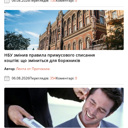
06.08.2026
Переглядів:
130
Коментарі:
0
НБУ змінив правила примусового списання
коштів: що зміниться для боржників
Автор:
Лента от Протокола
06.08.2026
Переглядів:
354
Коментарі:
0