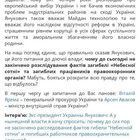
європейський вибір України і не бачив економічних
проблем індустріальних районів на сході України.
Янукович також вважає Майдан технологією та не
вважає його наслідком відсутності реформ в Україні,
страшенним рівнем корупції в усіх сферах суспільного
життя та аморальним збагаченням його власної
родини.
На наш погляд єдине, що правильно сказав Янукович,
це його питання до діючої влади:
чому до сьогодні не
закінчено розслідування фактів загибелі «Небесної
сотні» та загиблих працівників правоохоронних
органів?
Мабуть, бояться розкрити всю правду про те,
що відбулось?
В першу чергу це запитання до Вас панове:
Віталій
Ярема
– генеральний прокурор України та
Арсен Аваков
– міністр внутрішній справ України?
Інтерв'ю:
Экс-президент Украины Янукович: А у
нынешней власти я хочу спросить: почему до сих пор
не закончено расследование фактов гибели "Небесной
сотни" и погибших работников правоохранительных