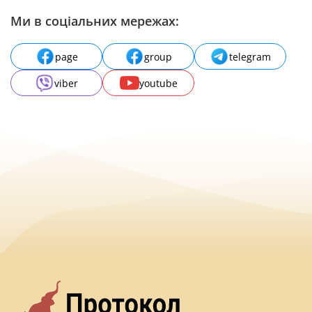
Ми в соціальних мережах:
page
group
telegram
viber
youtube