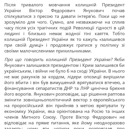
Після тривалого мовчання колишній Президент
України Віктор Федорович Янукович почав
спілкуватися з пресою та давати інтерв’ю. Поки що не
зрозуміло для чого. Сумно, але незважаючи на сплив
часу після усіх трагічних подій Революції гідності в цій
людині і близько немає жодної тіні каяття. Тобто
колишній Президент України як то кажуть «залишився
при своїй думці» і продовжує гратися у політику зі
своїми малочисленими прихильниками.
Про що говорить колишній Президент України?
Якби
Янукович залишився президентом і Крим залишився би
українським, і війни не було б на сході УКраїни. В нього
не має рахунків за кордом, лідери опозиції вирішили
його вбити і він був вимушений врятуватися втечею, а
фінансування сепаратистів ДНР та ЛНР цинічна брехня
його ворогів. Янукович розповідає, що рішення раптова
змінити зовнішньополітичний вектор з європейського
на проросійський він прийняв з метою врятувати ту
економіку України, яка орієнтована на Росію та інших
членів Митного Союзу. Проте Віктор Федорович не
відповідає на пряме питання, яке йому неодноразово
задають: чому він чотири роки розповідав про