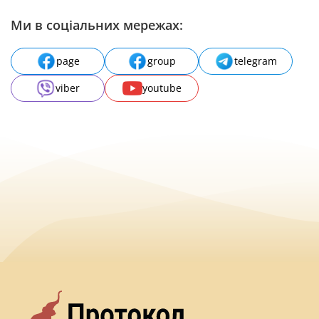
Ми в соціальних мережах:
page
group
telegram
viber
youtube