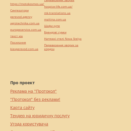
https://motokosmos.ua/
hospice-life.com.ua/
Синтезатори
mk-translations.ua
perevod.agency
maltina.com.ua
agrotechnika.com.ua
Шафи купе
europeservice.com.ua
Брендові сумки
текст юа
Натяжні стелі Nova Stelya
Посилання
Перевезення хворих за
kievperevod.com.ua
кордон
Про проект
Реклама на "Протокол"
"Протокол" без реклами!
Карта сайту
Тендер на юридичну послугу
Угода користувача