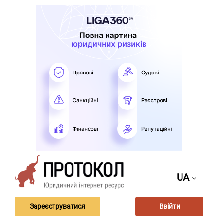
UA
Зареєструватися
Ввійти