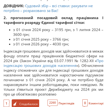
ДОВІДНИК:
Судовий збір – всі ставки: рахувати не
потрібно – розраховано за Вас!
2. прогнозний посадовий оклад працівника І
тарифного розряду Єдиної тарифної сітки:
з 01 січня 2024 року – 3195 грн, з 1 липня 2024 –
3600 грн;
з 01 січня 2025 року – 3766 грн;
з 01 січня 2026 року – 4030 грн;
Індексація грошових доходів має здійснюватися в межах
фонду оплати праці працівників бюджетної сфери на
2024 рік (Закон України від 03.07.1991 № 1282-ХІІ «
Про
індексацію грошових доходів населення
»). Обчислення
індексу споживчих цін для індексації грошових доходів
населення має здійснюватися наростаючим підсумком
починаючи з 01 січня 2024 року. А чи потрібно буде
нараховувати іншим роботодавцям, поки невідомо. Як
тільки зʼявиться проєкт Держбюджету на 2024 рік ми
про це обовʼязково розповімо
0
2260
1
Переглядів
Коментарі
Сподобалося