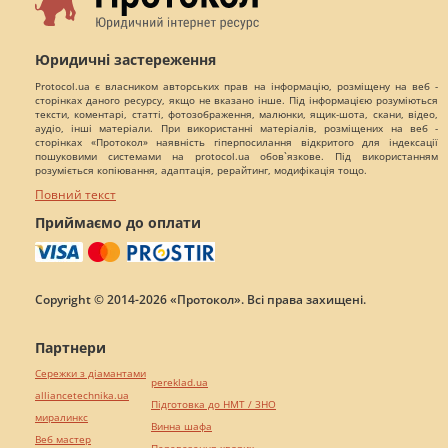
Юридичні застереження
Protocol.ua є власником авторських прав на інформацію, розміщену на веб -
сторінках даного ресурсу, якщо не вказано інше. Під інформацією розуміються
тексти, коментарі, статті, фотозображення, малюнки, ящик-шота, скани, відео,
аудіо, інші матеріали. При використанні матеріалів, розміщених на веб -
сторінках «Протокол» наявність гіперпосилання відкритого для індексації
пошуковими системами на protocol.ua обов`язкове. Під використанням
розуміється копіювання, адаптація, рерайтинг, модифікація тощо.
Повний текст
Приймаємо до оплати
Copyright © 2014-2026 «Протокол». Всі права захищені.
Партнери
Сережки з діамантами
pereklad.ua
alliancetechnika.ua
Підготовка до НМТ / ЗНО
миралинкс
Винна шафа
Веб мастер
Перевезення хворих