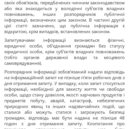
своїх обов’язків, передбачених чинним законодавством
або яка знаходиться у володінні суб’єктів владних
повноважень, інших розпорядників публічної
інформації, визначених цим законом. В частині другій
цієї статті зазначено, що публічна інформація є
відкритою, крім випадків, встановлених законом.
Запитувачами інформації визнаються фізичні,
юридичні особи, об’єднання громадян без статусу
юридичної особи, крім суб’єктів владних повноважень
(тобто органів державної влади та місцевого
самоврядування).
Розпорядник інформації зобов’язаний надати відповідь
на інформаційний запит не пізніше п’яти робочих днів з
дня отримання запиту. У випадку, коли запит стосується
інформації, необхідної для захисту життя чи свободи
особи, щодо стану довкілля, якості харчових продуктів і
предметів побуту, аварій, катастроф, небезпечних
природних явищ та інших надзвичайних подій, що
сталися або можуть статися і загрожують безпеці
громадян, відповідь має бути надана не пізніше 48
годин з дня отримання запиту. Клопотання про