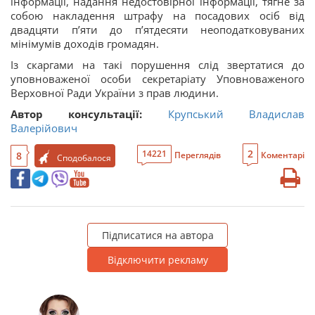
інформації, надання недостовірної інформації, тягне за
собою накладення штрафу на посадових осіб від
двадцяти п’яти до п’ятдесяти неоподатковуваних
мінімумів доходів громадян.
Із скаргами на такі порушення слід звертатися до
уповноваженої особи секретаріату Уповноваженого
Верховної Ради України з прав людини.
Автор консультації:
Крупський Владислав
Валерійович
2
14221
8
Переглядів
Коментарі
Сподобалося
Підписатися на автора
Відключити рекламу