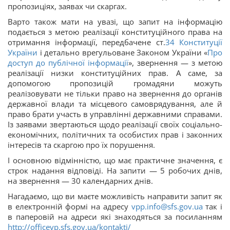
пропозиціях, заявах чи скаргах.
Варто також мати на увазі, що запит на інформацію
подається з метою реалізації конституційного права на
отримання інформації, передбачене ст.
34
Конституції
України
і детально врегульоване Законом України «
Про
доступ до публічної інформації
», звернення — з метою
реалізації низки конституційних прав. А саме, за
допомогою пропозицій громадяни можуть
реалізовувати не тільки право на звернення до органів
державної влади та місцевого самоврядування, але й
право брати участь в управлінні державними справами.
Із заявами звертаються щодо реалізації своїх соціально-
економічних, політичних та особистих прав і законних
інтересів та скаргою про їх порушення.
І основною відмінністю, що має практичне значення, є
строк надання відповіді. На запити — 5 робочих днів,
на звернення — 30 календарних днів.
Нагадаємо, що ви маєте можливість направити запит як
в електронній формі на адресу
vpp.info@sfs.gov.ua
так і
в паперовій на адреси які знаходяться за посиланням
http://officevp.sfs.gov.ua/kontakti/