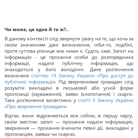
Чи може, це одне й те ж?..
В даному контексті слід звернути увагу на те, що хоча за
своїм значенням дані визначення, ніби-то, подібні,
проте суттєва різниця між ними є. Судіть самі. Запит на
інформацію - це прохання особи до розпорядника
інформації, надати публічну інформацію, що
знаходиться у його володінні. Дане роз’яснення
визначене
статтею 19 Закону України «
Про доступ до
публічної інформації
». Під зверненнями громадян слід
розуміти викладені в письмовій або усній формі
пропозиції (зауваження), заяви (клопотання) і скарги.
Таке роз’яснення висвітлено у
статті 3 Закону України
«
Про звернення громадян
».
Відтак, вони відрізняються між собою, в першу чергу,
своїм змістом: запит — прохання надати інформацію,
звернення — прохання вчинити певні дії, викладені у
пропозиціях, заявах чи скаргах.