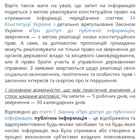
Варто також мати на увазі, що запит на інформацію
подається з метою реалізувати конституційне право на
отримання інформації, передбачене статтею
34
Конституції України
і детально врегульоване Законом
України «
Про доступ до публічної інформації
»,
звернення — з метою реалізації низки конституційних
прав. А саме, за допомогою пропозицій громадяни
можуть реалізовувати не тільки право на звернення до
органів державної влади та місцевого самоврядування,
але й право брати участь в управлінні державними
справами. З заявами звертаються щодо реалізації своїх
соціально-економічних, політичних та особистих прав і
законних інтересів та скаргою про їх порушення.
І основною відмінністю, що має практичне значення, є
строк надання відповіді.
На запити — 5 робочих днів, на
звернення — 30 календарних днів.
Відповідно до
статті 1 Закону «
Про доступ до публічної
інформації
»,
публічна інформація
– це відображена та
задокументована будь-якими засобами та на будь-яких
носіях інформація, яка була отримана або створена в
процесі виконання суб’єктами владних повноважень