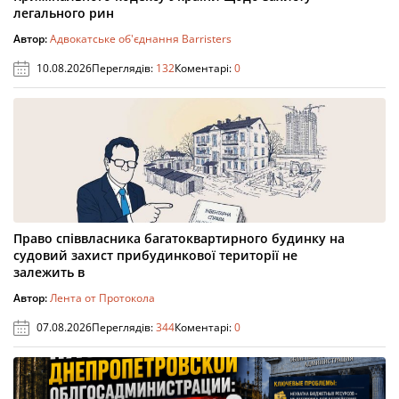
легального рин
Автор:
Адвокатське об'єднання Barristers
10.08.2026
Переглядів:
132
Коментарі:
0
Право співвласника багатоквартирного будинку на
судовий захист прибудинкової території не
залежить в
Автор:
Лента от Протокола
07.08.2026
Переглядів:
344
Коментарі:
0