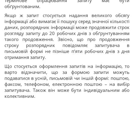
термінове опрацювання запиту має бути
обґрунтованим.
Якщо ж запит стосується надання великого обсягу
інформації або вимагає її пошуку серед значної кількості
даних, розпорядник інформації може продовжити строк
розгляду запиту до 20 робочих днів з обґрунтуванням
такого продовження. Звісно, що про продовження
строку розпорядник повідомляє запитувача в
письмовій формі не пізніше п’яти робочих днів з дня
отримання запиту.
Що стосується оформлення запитів на інформацію, то
варто відзначити, що за формою запити можуть
подаватися в усній, письмовій чи іншій формі: поштою,
факсом, телефоном, електронною поштою – на вибір
запитувача. Також він може бути індивідуальним або
колективним.