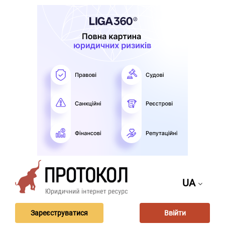
UA
Зареєструватися
Ввійти