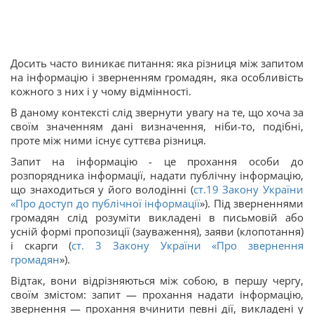
Досить часто виникає питання: яка різниця між запитом
на інформацію і зверненням громадян, яка особливість
кожного з них і у чому відмінності.
В даному контексті слід звернути увагу на те, що хоча за
своїм значенням дані визначення, ніби-то, подібні,
проте між ними існує суттєва різниця.
Запит на інформацію - це прохання особи до
розпорядника інформації, надати публічну інформацію,
що знаходиться у його володінні (
ст.19 Закону України
«
Про доступ до публічної інформації
»). Під зверненнями
громадян слід розуміти викладені в письмовій або
усній формі пропозиції (зауваження), заяви (клопотання)
і скарги (
ст. 3 Закону України «
Про звернення
громадян
»).
Відтак, вони відрізняються між собою, в першу чергу,
своїм змістом: запит — прохання надати інформацію,
звернення — прохання вчинити певні дії, викладені у