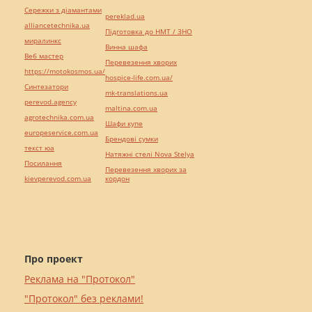
Сережки з діамантами
pereklad.ua
alliancetechnika.ua
Підготовка до НМТ / ЗНО
миралинкс
Винна шафа
Веб мастер
Перевезення хворих
https://motokosmos.ua/
hospice-life.com.ua/
Синтезатори
mk-translations.ua
perevod.agency
maltina.com.ua
agrotechnika.com.ua
Шафи купе
europeservice.com.ua
Брендові сумки
текст юа
Натяжні стелі Nova Stelya
Посилання
Перевезення хворих за
kievperevod.com.ua
кордон
Про проект
Реклама на "Протокол"
"Протокол" без реклами!